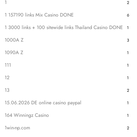
1
2
1 157190 links Mix Casino DONE
6
1 3000 links + 100 sitewide links Thailand Casino DONE
1
1000A Z
3
1090A Z
1
111
1
12
1
13
2
15.06.2026 DE online casino paypal
1
164 Winningz Casino
1
1win-np.com
2