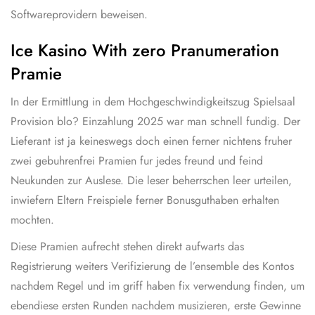
Softwareprovidern beweisen.
Ice Kasino With zero Pranumeration
Pramie
In der Ermittlung in dem Hochgeschwindigkeitszug Spielsaal
Provision blo? Einzahlung 2025 war man schnell fundig. Der
Lieferant ist ja keineswegs doch einen ferner nichtens fruher
zwei gebuhrenfrei Pramien fur jedes freund und feind
Neukunden zur Auslese. Die leser beherrschen leer urteilen,
inwiefern Eltern Freispiele ferner Bonusguthaben erhalten
mochten.
Diese Pramien aufrecht stehen direkt aufwarts das
Registrierung weiters Verifizierung de l’ensemble des Kontos
nachdem Regel und im griff haben fix verwendung finden, um
ebendiese ersten Runden nachdem musizieren, erste Gewinne