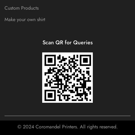
Custom Products
Make your own shirt
Scan QR for Queries
© 2024 Coromandel Printers. All rights reserved.