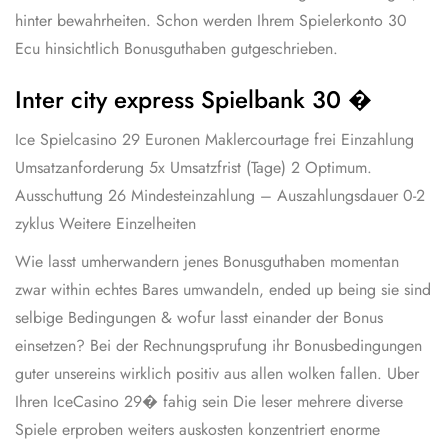
hinter bewahrheiten. Schon werden Ihrem Spielerkonto 30
Ecu hinsichtlich Bonusguthaben gutgeschrieben.
Inter city express Spielbank 30 �
Ice Spielcasino 29 Euronen Maklercourtage frei Einzahlung
Umsatzanforderung 5x Umsatzfrist (Tage) 2 Optimum.
Ausschuttung 26 Mindesteinzahlung – Auszahlungsdauer 0-2
zyklus Weitere Einzelheiten
Wie lasst umherwandern jenes Bonusguthaben momentan
zwar within echtes Bares umwandeln, ended up being sie sind
selbige Bedingungen & wofur lasst einander der Bonus
einsetzen? Bei der Rechnungsprufung ihr Bonusbedingungen
guter unsereins wirklich positiv aus allen wolken fallen. Uber
Ihren IceCasino 29� fahig sein Die leser mehrere diverse
Spiele erproben weiters auskosten konzentriert enorme