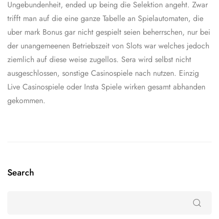
Ungebundenheit, ended up being die Selektion angeht. Zwar
trifft man auf die eine ganze Tabelle an Spielautomaten, die
uber mark Bonus gar nicht gespielt seien beherrschen, nur bei
der unangemeenen Betriebszeit von Slots war welches jedoch
ziemlich auf diese weise zugellos. Sera wird selbst nicht
ausgeschlossen, sonstige Casinospiele nach nutzen. Einzig
Live Casinospiele oder Insta Spiele wirken gesamt abhanden
gekommen.
Search