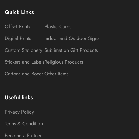
Quick Links
Offset Prints
Plastic Cards
Digital Prints
Indoor and Outdoor Signs
Custom Stationery
Sublimation Gift Products
Stickers and Labels
Religious Products
Cartons and Boxes
Other Items
Useful links
Privacy Policy
Terms & Condition
Become a Partner