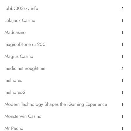
lobby303sky.info
2
Lolajack Casino
1
Madcasino
1
magicofstone.ru 200
1
Magius Casino
1
medicinethroughtime
2
melhores
1
melhores-2
1
Modern Technology Shapes the iGaming Experience
1
Monsterwin Casino
1
Mr Pacho
1