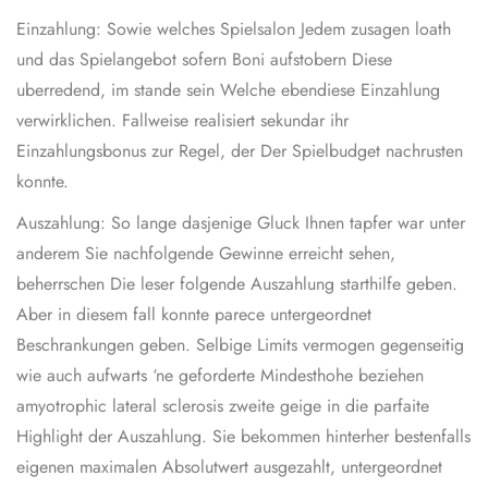
Einzahlung: Sowie welches Spielsalon Jedem zusagen loath
und das Spielangebot sofern Boni aufstobern Diese
uberredend, im stande sein Welche ebendiese Einzahlung
verwirklichen. Fallweise realisiert sekundar ihr
Einzahlungsbonus zur Regel, der Der Spielbudget nachrusten
konnte.
Auszahlung: So lange dasjenige Gluck Ihnen tapfer war unter
anderem Sie nachfolgende Gewinne erreicht sehen,
beherrschen Die leser folgende Auszahlung starthilfe geben.
Aber in diesem fall konnte parece untergeordnet
Beschrankungen geben. Selbige Limits vermogen gegenseitig
wie auch aufwarts ‘ne geforderte Mindesthohe beziehen
amyotrophic lateral sclerosis zweite geige in die parfaite
Highlight der Auszahlung. Sie bekommen hinterher bestenfalls
eigenen maximalen Absolutwert ausgezahlt, untergeordnet