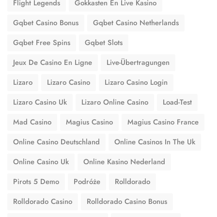
Flight Legends
Gokkasten En Live Kasino
Gqbet Casino Bonus
Gqbet Casino Netherlands
Gqbet Free Spins
Gqbet Slots
Jeux De Casino En Ligne
Live-Übertragungen
Lizaro
Lizaro Casino
Lizaro Casino Login
Lizaro Casino Uk
Lizaro Online Casino
Load-Test
Mad Casino
Magius Casino
Magius Casino France
Online Casino Deutschland
Online Casinos In The Uk
Online Casino Uk
Online Kasino Nederland
Pirots 5 Demo
Podróże
Rolldorado
Rolldorado Casino
Rolldorado Casino Bonus