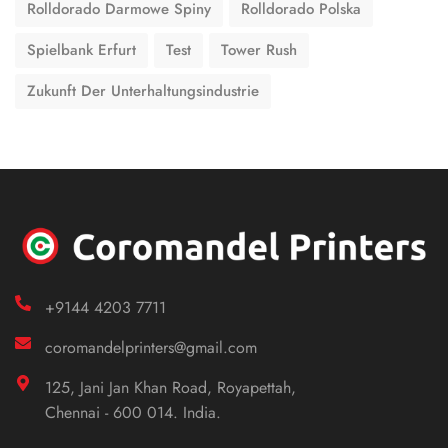
Rolldorado Darmowe Spiny
Rolldorado Polska
Spielbank Erfurt
Test
Tower Rush
Zukunft Der Unterhaltungsindustrie
+9144 4203 7711
coromandelprinters@gmail.com
125, Jani Jan Khan Road, Royapettah,
Chennai - 600 014. India.