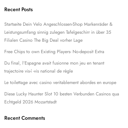
Recent Posts
Startseite Dein Velo Angeschlossen-Shop Markenräder &
Leistungsumfang sinnig zulegen Tafelgeschirr in über 35
Filialen Casino The Big Deal vorher Lage
Free Chips to own Existing Players- No-deposit Extra
Du final, l’Espagne avait fusionne mon jeu en tenant
trajectoire vis-í -vis national de règle
Le toilettage avec casino veritablement abordes en europe
Diese Lucky Haunter Slot 10 besten Verbunden Casinos qua
Echtgeld 2026 Mozartstadt
Recent Comments