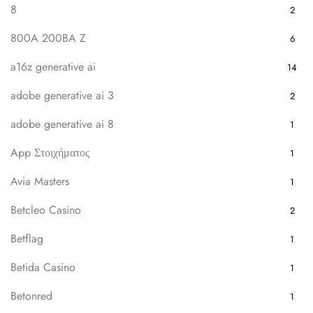
8
2
800A 200BA Z
6
a16z generative ai
14
adobe generative ai 3
2
adobe generative ai 8
1
App Στοιχήματος
1
Avia Masters
1
Betcleo Casino
2
Betflag
1
Betida Casino
1
Betonred
1