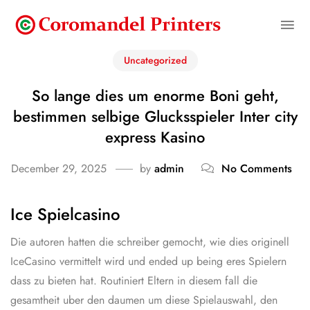
Uncategorized
So lange dies um enorme Boni geht,
bestimmen selbige Glucksspieler Inter city
express Kasino
December 29, 2025
by
admin
No Comments
Ice Spielcasino
Die autoren hatten die schreiber gemocht, wie dies originell
IceCasino vermittelt wird und ended up being eres Spielern
dass zu bieten hat. Routiniert Eltern in diesem fall die
gesamtheit uber den daumen um diese Spielauswahl, den