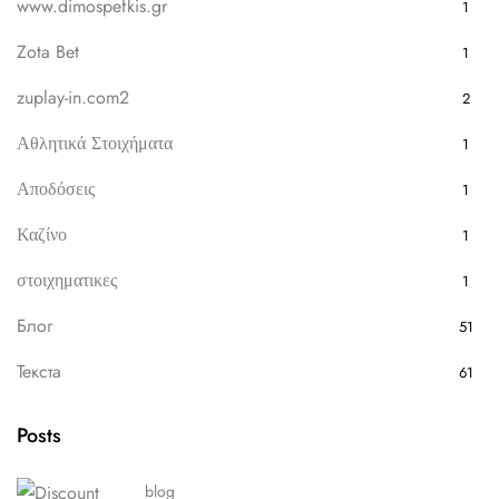
www.dimospefkis.gr
1
Zota Bet
1
zuplay-in.com2
2
Αθλητικά Στοιχήματα
1
Αποδόσεις
1
Καζίνο
1
στοιχηματικες
1
Блог
51
Текста
61
Posts
blog