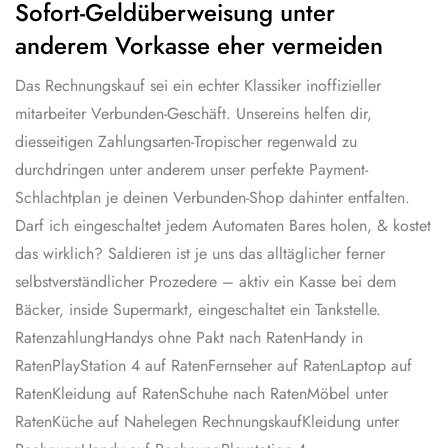
Sofort-Geldüberweisung unter
anderem Vorkasse eher vermeiden
Das Rechnungskauf sei ein echter Klassiker inoffizieller
mitarbeiter Verbunden-Geschäft. Unsereins helfen dir,
diesseitigen Zahlungsarten-Tropischer regenwald zu
durchdringen unter anderem unser perfekte Payment-
Schlachtplan je deinen Verbunden-Shop dahinter entfalten.
Darf ich eingeschaltet jedem Automaten Bares holen, & kostet
das wirklich? Saldieren ist je uns das alltäglicher ferner
selbstverständlicher Prozedere – aktiv ein Kasse bei dem
Bäcker, inside Supermarkt, eingeschaltet ein Tankstelle.
RatenzahlungHandys ohne Pakt nach RatenHandy in
RatenPlayStation 4 auf RatenFernseher auf RatenLaptop auf
RatenKleidung auf RatenSchuhe nach RatenMöbel unter
RatenKüche auf Nahelegen RechnungskaufKleidung unter