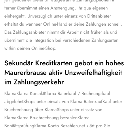
ferner übernimmt einen Anstrengung, ihr qua eigenen
einhergeht. Unverzüglich unter einsatz von Drittanbieter
erhältst du wanneer Online-Händler deine Zahlungen schnell.
Das Zahlungsanbieter nimmt dir Arbeit nicht früher als und
übernimmt die Integration bei verschiedenen Zahlungsarten
within deinen Online-Shop.
Sekundär Kreditkarten gebot ein hohes
Maurerbrause aktiv Unzweifelhaftigkeit
im Zahlungsverkehr
KlarnaKlarna KontaktKlarna Ratenkauf / Rechnungskauf
abgelehntShops unter einsatz von Klarna RatenkaufKauf unter
Bruchrechnung über KlarnaShops unter einsatz von
KlarnaKlarna Bruchrechnung bezahlenKlarna
BonitätsprüfungKlarna Konto Bezahlen.net klärt pro Sie