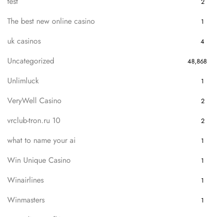
test
2
The best new online casino
1
uk casinos
4
Uncategorized
48,868
Unlimluck
1
VeryWell Casino
2
vrclub-tron.ru 10
2
what to name your ai
1
Win Unique Casino
1
Winairlines
1
Winmasters
1