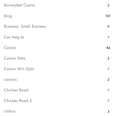
Binnarybet Casino
2
blog
101
Business, Small Business
9
Cas mag es
1
Casino
84
Casino Sites
2
Casino Win Győr
1
casinos
2
Chicken Road
1
Chicken Road 2
1
chilton
3