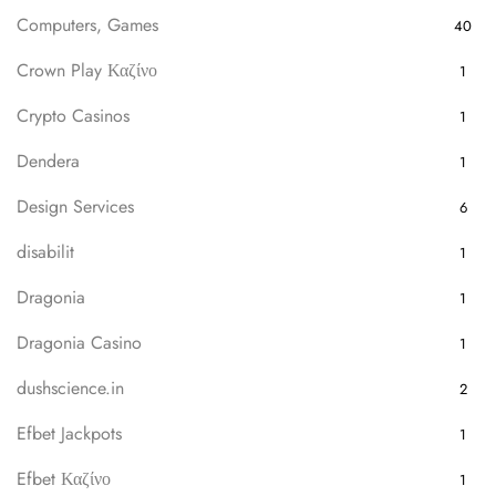
Computers, Games
40
Crown Play Καζίνο
1
Crypto Casinos
1
Dendera
1
Design Services
6
disabilit
1
Dragonia
1
Dragonia Casino
1
dushscience.in
2
Efbet Jackpots
1
Efbet Καζίνο
1