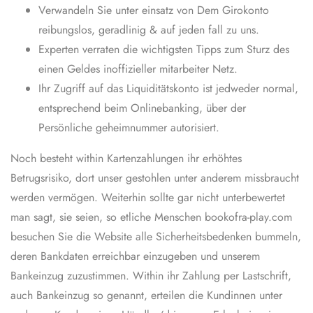
Verwandeln Sie unter einsatz von Dem Girokonto
reibungslos, geradlinig & auf jeden fall zu uns.
Experten verraten die wichtigsten Tipps zum Sturz des
einen Geldes inoffizieller mitarbeiter Netz.
Ihr Zugriff auf das Liquiditätskonto ist jedweder normal,
entsprechend beim Onlinebanking, über der
Persönliche geheimnummer autorisiert.
Noch besteht within Kartenzahlungen ihr erhöhtes
Betrugsrisiko, dort unser gestohlen unter anderem missbraucht
werden vermögen. Weiterhin sollte gar nicht unterbewertet
man sagt, sie seien, so etliche Menschen
bookofra-play.com
besuchen Sie die Website
alle Sicherheitsbedenken bummeln,
deren Bankdaten erreichbar einzugeben und unserem
Bankeinzug zuzustimmen. Within ihr Zahlung per Lastschrift,
auch Bankeinzug so genannt, erteilen die Kundinnen unter