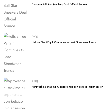
Discount Ball Star Sneakers Deal Official Source
blog
Hellstar Tee Why It Continues to Lead Streetwear Trends
blog
Aprovecha al maximo tu experiencia con betxico iniciar sesion