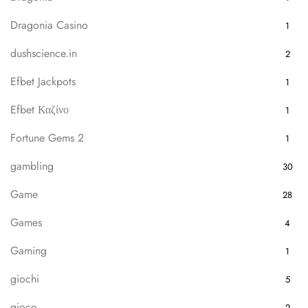
Dragonia Casino
1
dushscience.in
2
Efbet Jackpots
1
Efbet Καζίνο
1
Fortune Gems 2
1
gambling
30
Game
28
Games
4
Gaming
1
giochi
5
gioco
2