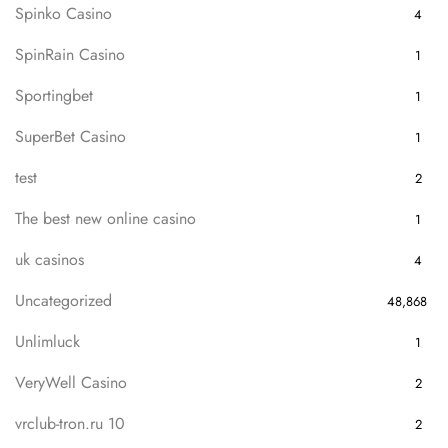
Spinko Casino
4
SpinRain Casino
1
Sportingbet
1
SuperBet Casino
1
test
2
The best new online casino
1
uk casinos
4
Uncategorized
48,868
Unlimluck
1
VeryWell Casino
2
vrclub-tron.ru 10
2