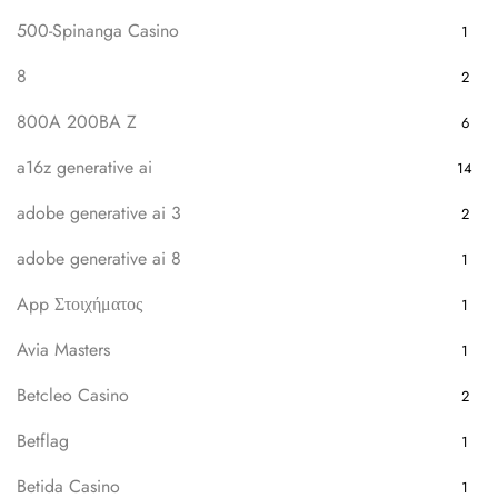
500-Spinanga Casino
1
8
2
800A 200BA Z
6
a16z generative ai
14
adobe generative ai 3
2
adobe generative ai 8
1
App Στοιχήματος
1
Avia Masters
1
Betcleo Casino
2
Betflag
1
Betida Casino
1