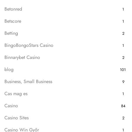
Betonred
1
Betscore
1
Betting
2
BingoBongoStars Casino
1
Binnarybet Casino
2
blog
101
Business, Small Business
9
Cas mag es
1
Casino
84
Casino Sites
2
Casino Win Győr
1