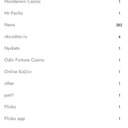
Monsterwin Casino
1
Mr Pacho
1
News
382
nko-zdrav.ru
4
Nyxbets
1
Odin Fortune Casino
1
Online Καζίνο
1
other
1
part1
1
Plinko
1
Plinko app
1