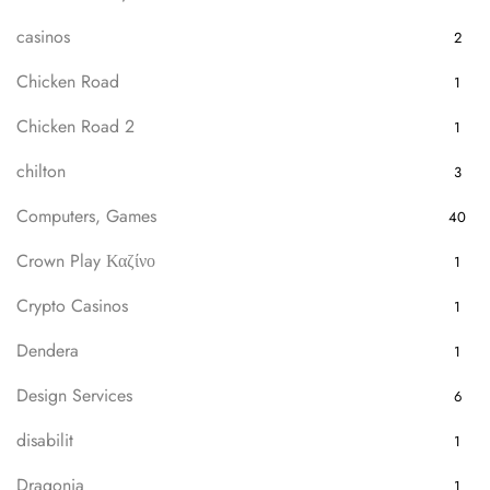
casinos
2
Chicken Road
1
Chicken Road 2
1
chilton
3
Computers, Games
40
Crown Play Καζίνο
1
Crypto Casinos
1
Dendera
1
Design Services
6
disabilit
1
Dragonia
1