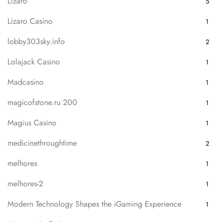
Lizaro
5
Lizaro Casino
1
lobby303sky.info
2
Lolajack Casino
1
Madcasino
1
magicofstone.ru 200
1
Magius Casino
1
medicinethroughtime
2
melhores
1
melhores-2
1
Modern Technology Shapes the iGaming Experience
1