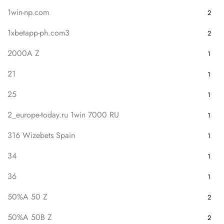
1win-np.com
2
1xbetapp-ph.com3
2
2000A Z
1
21
1
25
1
2_europe-today.ru 1win 7000 RU
1
316 Wizebets Spain
1
34
1
36
1
50%A 50 Z
2
50%A 50B Z
2