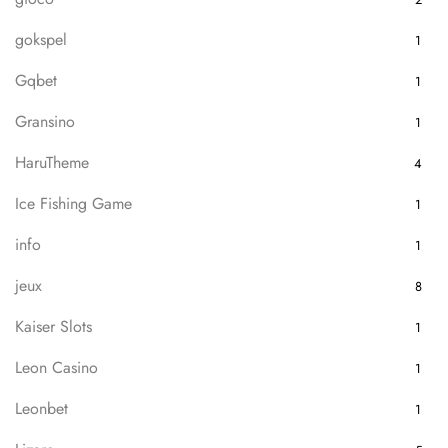
gokspel
1
Gqbet
1
Gransino
1
HaruTheme
4
Ice Fishing Game
1
info
1
jeux
8
Kaiser Slots
1
Leon Casino
1
Leonbet
1