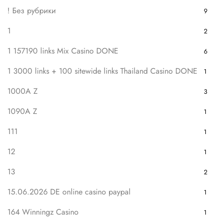
! Без рубрики
9
1
2
1 157190 links Mix Casino DONE
6
1 3000 links + 100 sitewide links Thailand Casino DONE
1
1000A Z
3
1090A Z
1
111
1
12
1
13
2
15.06.2026 DE online casino paypal
1
164 Winningz Casino
1