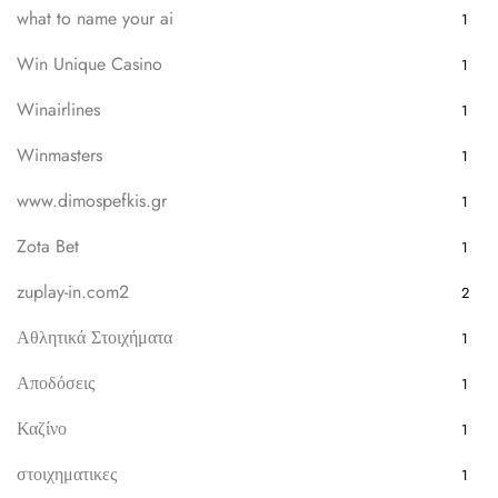
what to name your ai
1
Win Unique Casino
1
Winairlines
1
Winmasters
1
www.dimospefkis.gr
1
Zota Bet
1
zuplay-in.com2
2
Αθλητικά Στοιχήματα
1
Αποδόσεις
1
Καζίνο
1
στοιχηματικες
1