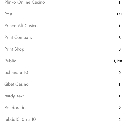
Plinko Online Casino
1
Post
171
Prince Ali Casino
1
Print Company
3
Print Shop
3
Public
1,198
pulmix.ru 10
2
Qbet Casino
1
ready_text
1
Rolldorado
2
rubds1010.ru 10
2