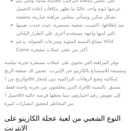
على عكس مكافأة الترحيب الجديدة تمامًا، والتي يتم
عرضها ليوم واحد، غالبًا ما تظهر مكافآت إعادة التحميل
بشكل متكرر وستأتي بمعايير مراهنة صارمة مخفضة.
منذ إطلاقها، اكتسبت شعبية مستمرة، حيث حددت نفسها
التي لديها واجهة مستخدم أخرى على الطراز الياباني.
نصائح النسبة المئوية وسرعات العمولة: يدعم Wild
Casino أكثر من عشر عملات مشفرة.
توفر المراهنة التي تحتوي على عملات مستقرة تجربة سلسة
ومتسقة للاستمتاع بالكازينو عبر الإنترنت. تضمن لك صفقة الربح
والربح من 1xBit إمكانية وضع الرهانات التراكمية دون إشعار
مسبق. بالنسبة للأفراد الذين يتخلصون من تجربة واحدة فقط،
تميل 1xBit إلى تعويض رقم اختيارهم، مما يجعلها فرصة خالية
من المخاطر لتحقيق انتصارات كبيرة.
النوع الشعبي من لعبة عجلة الكازينو على
الإنترنت