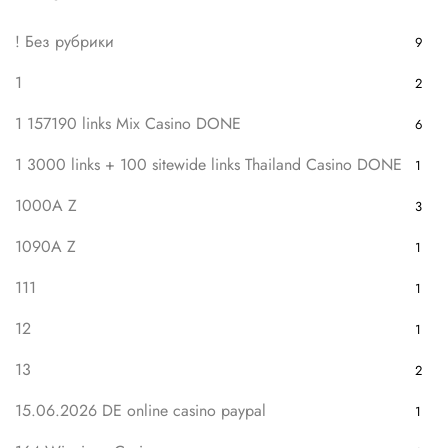
! Без рубрики
9
1
2
1 157190 links Mix Casino DONE
6
1 3000 links + 100 sitewide links Thailand Casino DONE
1
1000A Z
3
1090A Z
1
111
1
12
1
13
2
15.06.2026 DE online casino paypal
1