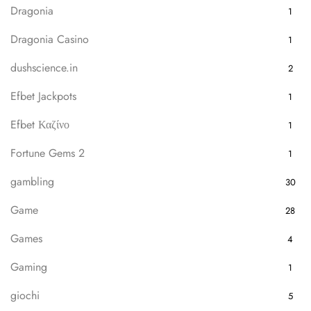
Dragonia
1
Dragonia Casino
1
dushscience.in
2
Efbet Jackpots
1
Efbet Καζίνο
1
Fortune Gems 2
1
gambling
30
Game
28
Games
4
Gaming
1
giochi
5