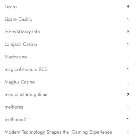
Lizaro
5
Lizaro Casino
1
lobby303sky.info
2
Lolajack Casino
1
Madcasino
1
magicofstone.ru 200
1
Magius Casino
1
medicinethroughtime
2
melhores
1
melhores-2
1
Modern Technology Shapes the iGaming Experience
1