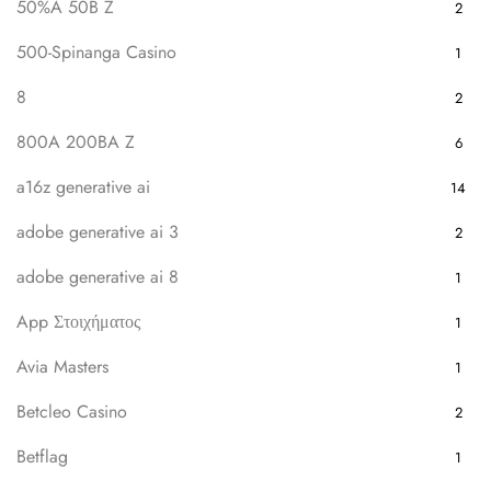
50%A 50B Z
2
500-Spinanga Casino
1
8
2
800A 200BA Z
6
a16z generative ai
14
adobe generative ai 3
2
adobe generative ai 8
1
App Στοιχήματος
1
Avia Masters
1
Betcleo Casino
2
Betflag
1