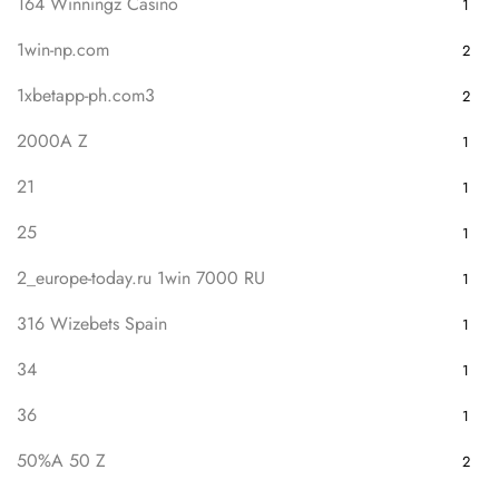
164 Winningz Casino
1
1win-np.com
2
1xbetapp-ph.com3
2
2000A Z
1
21
1
25
1
2_europe-today.ru 1win 7000 RU
1
316 Wizebets Spain
1
34
1
36
1
50%A 50 Z
2