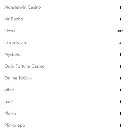
Monsterwin Casino
1
Mr Pacho
1
News
382
nko-zdrav.ru
4
Nyxbets
1
Odin Fortune Casino
1
Online Καζίνο
1
other
1
part1
1
Plinko
1
Plinko app
1