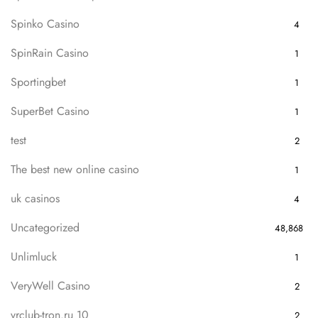
Spinko Casino
4
SpinRain Casino
1
Sportingbet
1
SuperBet Casino
1
test
2
The best new online casino
1
uk casinos
4
Uncategorized
48,868
Unlimluck
1
VeryWell Casino
2
vrclub-tron.ru 10
2