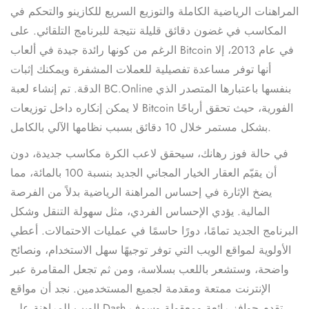
المراهنات الرياضية الكاملة والتوزيع السريع للكازينو والتحكم في
المكاسب في غضون دقائق قليلة نتيجة للبرنامج التلقائي. على
الرغم من كونها رائدة جيدة في ألعاب Bitcoin في عام 2013، إلا
أنها توفر مساعدة تفصيلية للعملات المشفرة ويمكنك إثبات
الدقة. تم إنشاء لعبة BC.Online بنفسها باعتبارها المتصدر الذي
لا يمكن إنكاره داخل توزيعات Bitcoin الفورية، حيث تحقق أرباحًا
بشكل مستمر خلال 10 دقائق بسبب نظامها الآلي بالكامل.
في حالة فوز رهانك، سيحقق لاعب الكرة مكاسب جديدة، دون
أن يقيّم العقار الخيار المجاني الجديد بنسبة 100 بالمائة، مما
يضخ الإثارة في إحساس المراهنة الرياضية بدلاً من الفرصة
المالية. يؤدي الإحساس الفردي، مثل سهولة التنقل وشكل
البرنامج الجديد تمامًا، دورًا حاسمًا في عمليات الاحتمالات. أعطي
الأولوية لمواقع الويب التي توفر توجيهًا سهل الاستخدام، ونصائح
واضحة، وستشعر باللعب بسلاسة، ومن ثم تجعل المقامرة عبر
الإنترنت ممتعة ومقدمة لجميع المستخدمين. نجد أن مواقع
الويب للمراهنة على Dash تقدم حوافز رائعة ومعقولة وسوف