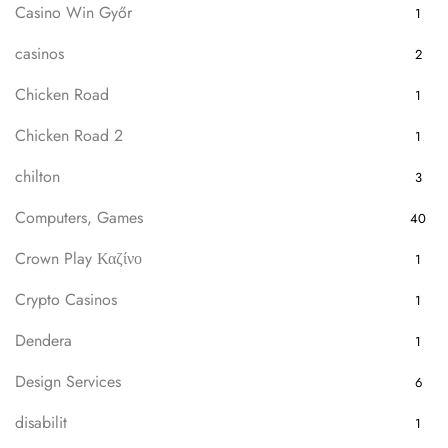
Casino Win Győr
1
casinos
2
Chicken Road
1
Chicken Road 2
1
chilton
3
Computers, Games
40
Crown Play Καζίνο
1
Crypto Casinos
1
Dendera
1
Design Services
6
disabilit
1