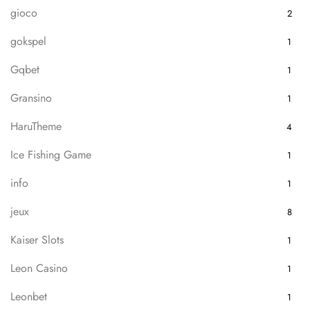
gioco
2
gokspel
1
Gqbet
1
Gransino
1
HaruTheme
4
Ice Fishing Game
1
info
1
jeux
8
Kaiser Slots
1
Leon Casino
1
Leonbet
1