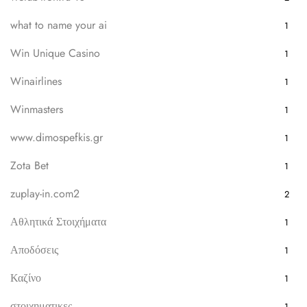
what to name your ai
1
Win Unique Casino
1
Winairlines
1
Winmasters
1
www.dimospefkis.gr
1
Zota Bet
1
zuplay-in.com2
2
Αθλητικά Στοιχήματα
1
Αποδόσεις
1
Καζίνο
1
στοιχηματικες
1