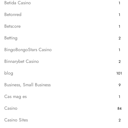
Betida Casino
1
Betonred
1
Betscore
1
Betting
2
BingoBongoStars Casino
1
Binnarybet Casino
2
blog
101
Business, Small Business
9
Cas mag es
1
Casino
84
Casino Sites
2