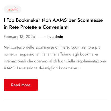
giochi
I Top Bookmaker Non AAMS per Scommesse
in Rete Protette e Convenienti
February 13, 2026
by
admin
Nel contesto delle scommesse online su sport, sempre più
numerosi appassionati italiani si affidano agli bookmaker
internazionali che operano al di fuori della regolamentazione
AAMS. La selezione dei migliori bookmaker...
Read More