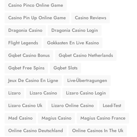
Casino Pinco Online Game
Casino Pin Up Online Game
Casino Reviews
Dragonia Casino
Dragonia Casino Login
Flight Legends
Gokkasten En Live Kasino
Gqbet Casino Bonus
Gqbet Casino Netherlands
Gqbet Free Spins
Gqbet Slots
Jeux De Casino En Ligne
Live-Übertragungen
Lizaro
Lizaro Casino
Lizaro Casino Login
Lizaro Casino Uk
Lizaro Online Casino
Load-Test
Mad Casino
Magius Casino
Magius Casino France
Online Casino Deutschland
Online Casinos In The Uk