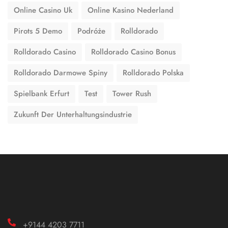
Online Casino Uk
Online Kasino Nederland
Pirots 5 Demo
Podróże
Rolldorado
Rolldorado Casino
Rolldorado Casino Bonus
Rolldorado Darmowe Spiny
Rolldorado Polska
Spielbank Erfurt
Test
Tower Rush
Zukunft Der Unterhaltungsindustrie
+9144 4203 7711