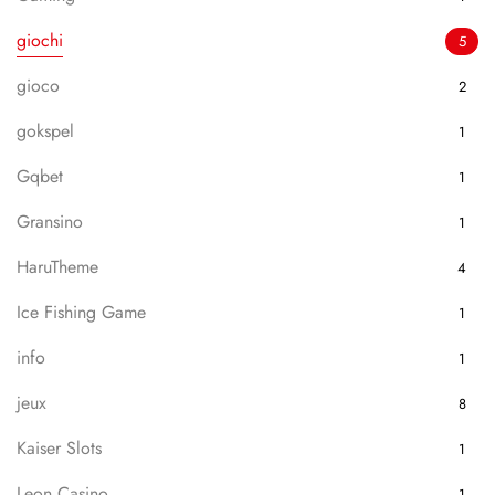
giochi
5
gioco
2
gokspel
1
Gqbet
1
Gransino
1
HaruTheme
4
Ice Fishing Game
1
info
1
jeux
8
Kaiser Slots
1
Leon Casino
1