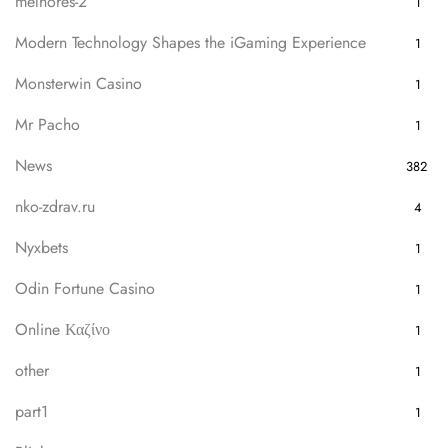
melhores-2
1
Modern Technology Shapes the iGaming Experience
1
Monsterwin Casino
1
Mr Pacho
1
News
382
nko-zdrav.ru
4
Nyxbets
1
Odin Fortune Casino
1
Online Καζίνο
1
other
1
part1
1