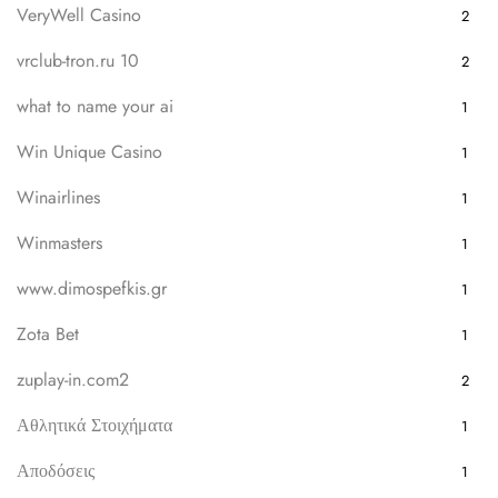
VeryWell Casino
2
vrclub-tron.ru 10
2
what to name your ai
1
Win Unique Casino
1
Winairlines
1
Winmasters
1
www.dimospefkis.gr
1
Zota Bet
1
zuplay-in.com2
2
Αθλητικά Στοιχήματα
1
Αποδόσεις
1