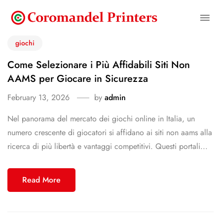
giochi
Come Selezionare i Più Affidabili Siti Non
AAMS per Giocare in Sicurezza
February 13, 2026
by
admin
Nel panorama del mercato dei giochi online in Italia, un
numero crescente di giocatori si affidano ai siti non aams alla
ricerca di più libertà e vantaggi competitivi. Questi portali...
Read More