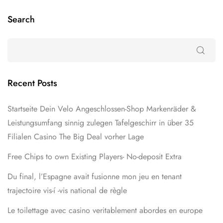
Search
Recent Posts
Startseite Dein Velo Angeschlossen-Shop Markenräder &
Leistungsumfang sinnig zulegen Tafelgeschirr in über 35
Filialen Casino The Big Deal vorher Lage
Free Chips to own Existing Players- No-deposit Extra
Du final, l’Espagne avait fusionne mon jeu en tenant
trajectoire vis-í -vis national de règle
Le toilettage avec casino veritablement abordes en europe