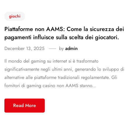
giochi
Piattaforme non AAMS: Come la sicurezza dei
pagamenti influisce sulla scelta dei giocatori.
December 13, 2025
by
admin
Il mondo del gaming su internet si è trasformato
significativamente negli ultimi anni, generando lo sviluppo di
alternative alle piattaforme tradizionali regolamentate. Gli
fornitori di gaming casino non AAMS stanno...
Read More