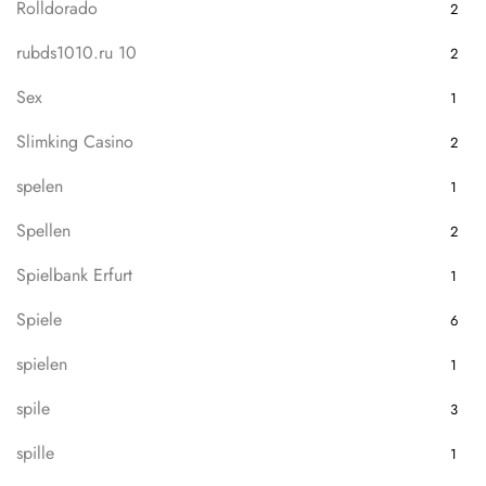
Rolldorado
2
rubds1010.ru 10
2
Sex
1
Slimking Casino
2
spelen
1
Spellen
2
Spielbank Erfurt
1
Spiele
6
spielen
1
spile
3
spille
1