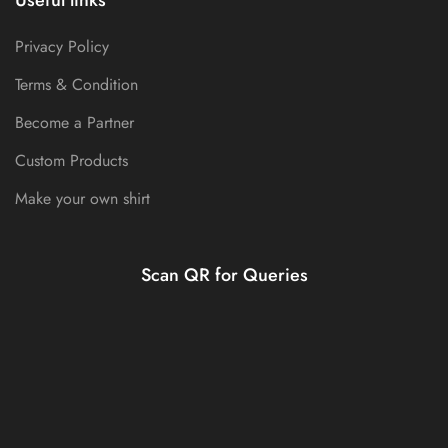
Privacy Policy
Terms & Condition
Become a Partner
Custom Products
Make your own shirt
Scan QR for Queries