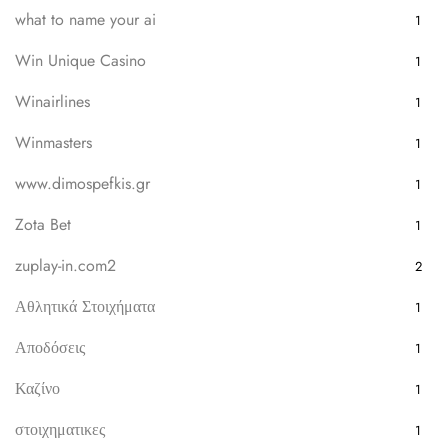
what to name your ai
1
Win Unique Casino
1
Winairlines
1
Winmasters
1
www.dimospefkis.gr
1
Zota Bet
1
zuplay-in.com2
2
Αθλητικά Στοιχήματα
1
Αποδόσεις
1
Καζίνο
1
στοιχηματικες
1