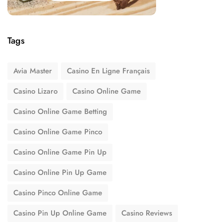
Tags
Avia Master
Casino En Ligne Français
Casino Lizaro
Casino Online Game
Casino Online Game Betting
Casino Online Game Pinco
Casino Online Game Pin Up
Casino Online Pin Up Game
Casino Pinco Online Game
Casino Pin Up Online Game
Casino Reviews