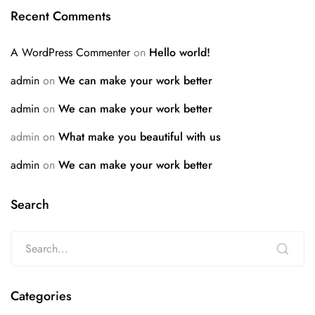
Recent Comments
A WordPress Commenter
on
Hello world!
admin
on
We can make your work better
admin
on
We can make your work better
admin
on
What make you beautiful with us
admin
on
We can make your work better
Search
Categories