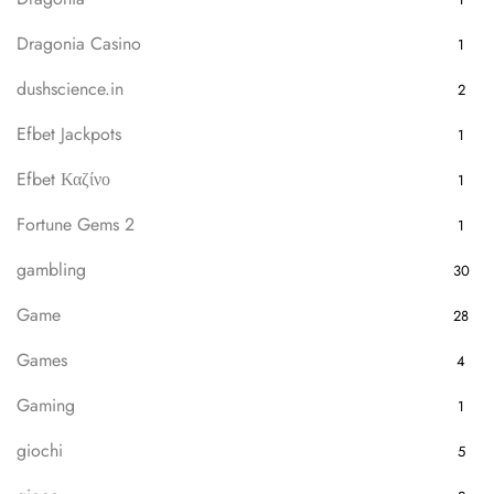
Dragonia Casino
1
dushscience.in
2
Efbet Jackpots
1
Efbet Καζίνο
1
Fortune Gems 2
1
gambling
30
Game
28
Games
4
Gaming
1
giochi
5