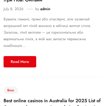
July 8, 2026
by
admin
Бувають ламані, прямі або кластерні, але зазвичай
виграшний тип ліній вказано в таблиці виплат слота.
Загалом, лінії виплати – це горизонтальна або
вертикальна лінія, в якій має випасти переможна
комбінація....
Read More
Блог
Best online casinos in Australia for 2025 List of