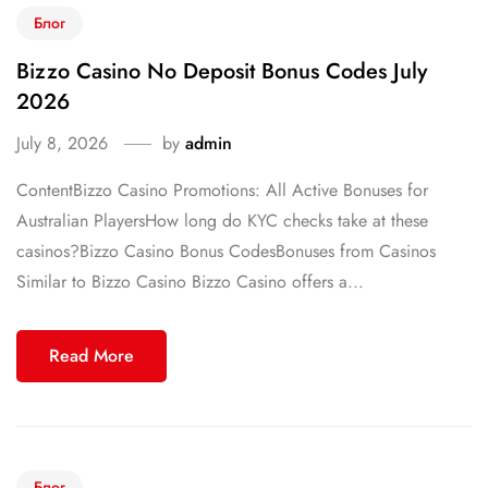
Блог
Bizzo Casino No Deposit Bonus Codes July
2026
July 8, 2026
by
admin
ContentBizzo Casino Promotions: All Active Bonuses for
Australian PlayersHow long do KYC checks take at these
casinos?Bizzo Casino Bonus CodesBonuses from Casinos
Similar to Bizzo Casino Bizzo Casino offers a...
Read More
Блог