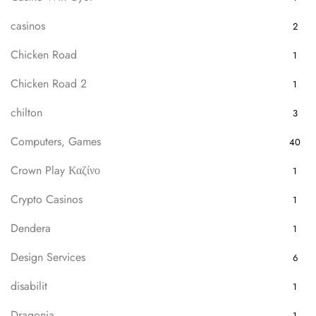
casinos
2
Chicken Road
1
Chicken Road 2
1
chilton
3
Computers, Games
40
Crown Play Καζίνο
1
Crypto Casinos
1
Dendera
1
Design Services
6
disabilit
1
Dragonia
1