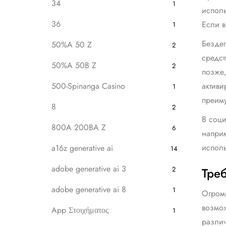
34
1
исполь
36
Если в
1
Бездеп
50%A 50 Z
2
средст
50%A 50B Z
2
позже,
500-Spinanga Casino
активи
1
преиму
8
2
В соци
800A 200BA Z
6
наприм
исполь
a16z generative ai
14
adobe generative ai 3
2
Тре
adobe generative ai 8
1
Огромн
возмож
App Στοιχήματος
1
различ