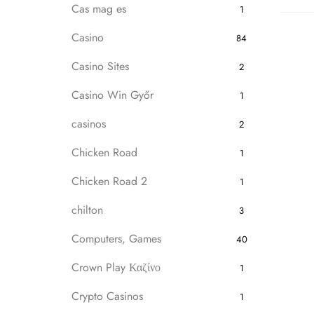
Cas mag es
1
Casino
84
Casino Sites
2
Casino Win Győr
1
casinos
2
Chicken Road
1
Chicken Road 2
1
chilton
3
Computers, Games
40
Crown Play Καζίνο
1
Crypto Casinos
1