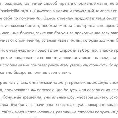
 предлагают отличный способ играть в спортивные матчи, не 
/banketvilla.ru/ru-ru/
имеется в наличии громадный комплект сло
е себе по пожеланию. Здесь клиентам предоставляется бесп
ть денежные бонусы, необходимые для выигрыша в лотерею S
ительные бонусы, такие как бонусы за прохождение всех этап
вливают ограничения, устанавливая лимиты, которые должны 
их онлайн-казино представлен широкий выбор игр, а также п
игрокам предлагаются понятные условия и уникальные коды дл
 сообщениями помогает участникам увеличить стоимость бонусо
ально быстро выполнить свои ставки.
рые из лучших онлайн-казино могут предложить мощную сист
в, предоставляя им потрясающие бонусы для совершения ставо
, бонусные вращения, уникальные шоу, «возврат монет», уско
жка. Эти бонусы значительно повышают удовлетворенность иг
х сайтах могут использоваться различные способы получения до