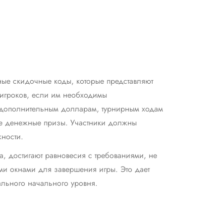
ные скидочные коды, которые представляют
игроков, если им необходимы
к дополнительным долларам, турнирным ходам
ые денежные призы.
Участники должны
жности.
, достигают равновесия с требованиями, не
и окнами для завершения игры. Это дает
льного начального уровня.