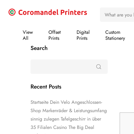
View
Offset
Digital
Custom
All
Prints
Prints
Stationery
Search
Recent Posts
Startseite Dein Velo Angeschlossen-
Shop Markenräder & Leistungsumfang
sinnig zulegen Tafelgeschirr in über
35 Filialen Casino The Big Deal