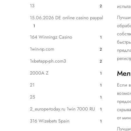
13
испыта
2
Лучшие
15.06.2026 DE online casino paypal
обрабо
1
собств
164 Winningz Casino
1
быстры
1win-np.com
2
предла
регист
1xbetapp-ph.com3
2
Мел
2000A Z
1
21
Если в
1
возмож
25
1
предос
2_europe-today.ru 1win 7000 RU
скрыва
1
от мин
316 Wizebets Spain
1
Лучшие