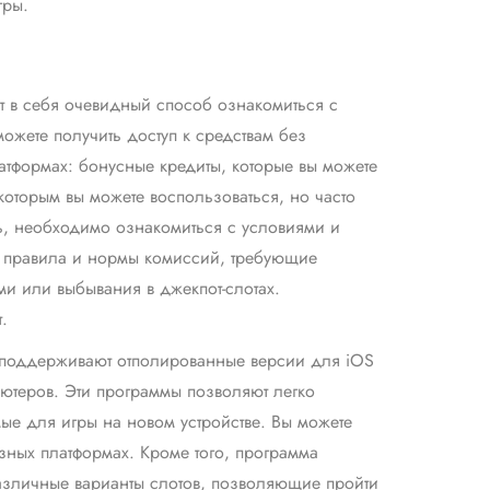
гры.
т в себя очевидный способ ознакомиться с
ожете получить доступ к средствам без
атформах: бонусные кредиты, которые вы можете
которым вы можете воспользоваться, но часто
ь, необходимо ознакомиться с условиями и
е правила и нормы комиссий, требующие
и или выбывания в джекпот-слотах.
.
 поддерживают отполированные версии для iOS
ьютеров. Эти программы позволяют легко
ые для игры на новом устройстве. Вы можете
зных платформах. Кроме того, программа
различные варианты слотов, позволяющие пройти