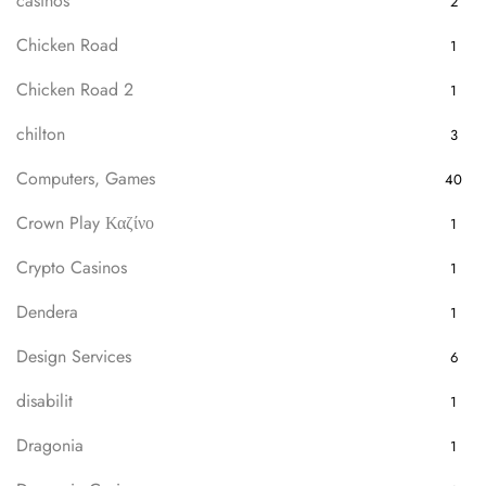
casinos
2
Chicken Road
1
Chicken Road 2
1
chilton
3
Computers, Games
40
Crown Play Καζίνο
1
Crypto Casinos
1
Dendera
1
Design Services
6
disabilit
1
Dragonia
1