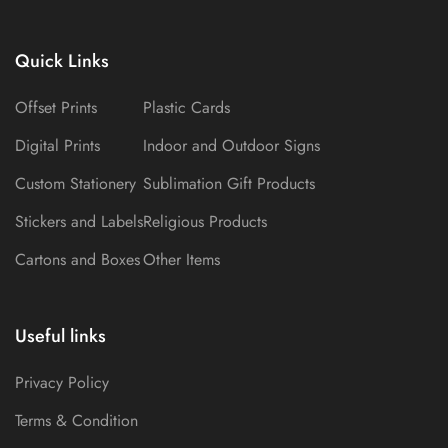
Quick Links
Offset Prints
Plastic Cards
Digital Prints
Indoor and Outdoor Signs
Custom Stationery
Sublimation Gift Products
Stickers and Labels
Religious Products
Cartons and Boxes
Other Items
Useful links
Privacy Policy
Terms & Condition