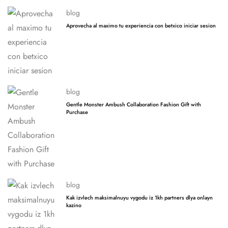
blog
Aprovecha al maximo tu experiencia con betxico iniciar sesion
blog
Gentle Monster Ambush Collaboration Fashion Gift with
Purchase
blog
Kak izvlech maksimalnuyu vygodu iz 1kh partners dlya onlayn
kazino