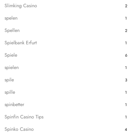
Slimking Casino
2
spelen
1
Spellen
2
Spielbank Erfurt
1
Spiele
6
spielen
1
spile
3
spille
1
spinbetter
1
Spinfin Casino Tips
1
Spinko Casino
4