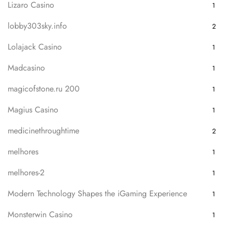
Lizaro Casino
1
lobby303sky.info
2
Lolajack Casino
1
Madcasino
1
magicofstone.ru 200
1
Magius Casino
1
medicinethroughtime
2
melhores
1
melhores-2
1
Modern Technology Shapes the iGaming Experience
1
Monsterwin Casino
1