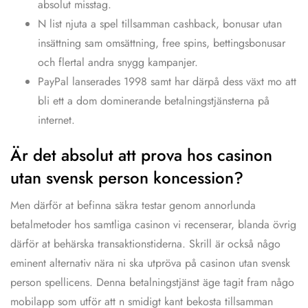
absolut misstag.
N list njuta a spel tillsamman cashback, bonusar utan
insättning sam omsättning, free spins, bettingsbonusar
och flertal andra snygg kampanjer.
PayPal lanserades 1998 samt har därpå dess växt mo att
bli ett a dom dominerande betalningstjänsterna på
internet.
Är det absolut att prova hos casinon
utan svensk person koncession?
Men därför at befinna säkra testar genom annorlunda
betalmetoder hos samtliga casinon vi recenserar, blanda övrig
därför at behärska transaktionstiderna. Skrill är också någo
eminent alternativ nära ni ska utpröva på casinon utan svensk
person spellicens. Denna betalningstjänst äge tagit fram någo
mobilapp som utför att n smidigt kant bekosta tillsamman