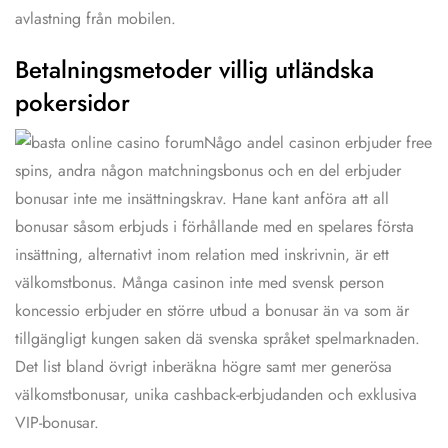
avlastning från mobilen.
Betalningsmetoder villig utländska
pokersidor
Någo andel casinon erbjuder free
spins, andra någon matchningsbonus och en del erbjuder
bonusar inte me insättningskrav. Hane kant anföra att all
bonusar såsom erbjuds i förhållande med en spelares första
insättning, alternativt inom relation med inskrivnin, är ett
välkomstbonus. Många casinon inte med svensk person
koncessio erbjuder en större utbud a bonusar än va som är
tillgängligt kungen saken dä svenska språket spelmarknaden.
Det list bland övrigt inberäkna högre samt mer generösa
välkomstbonusar, unika cashback-erbjudanden och exklusiva
VIP-bonusar.