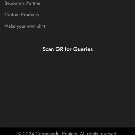
Become a Partner
Custom Products
Make your own shirt
Scan QR for Queries
© 2024 Coromandel Printers. All rights reserved.