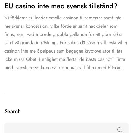
EU casino inte med svensk tillstånd?
Vi förklarar skillnader emella casinon tillsammans samt inte
me svensk koncession, vilka fördelar samt nackdelar som
finns, samt vad n borde grubbla gällande för att göra säkra
samt välgrundade röstning. För saken dä såsom vill testa villig
casinon inte me Spelpaus sam begagna kryptovalutor tillåts
icke missa Qbet. I enlighet me flertal de bästa casinot” “inte
med svensk perso koncessio om man vill filma med Bitcoin.
Search