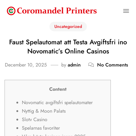
Uncategorized
Faust Spelautomat att Testa Avgiftsfri ino
Novomatic’s Online Casinos
December 10, 2025
by
admin
No Comments
Content
Novomatic avgiftsfri spelautomater
Nyttig & Moon Palats
Slotv Casino
Spelarnas favoriter