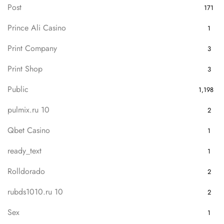
Post
171
Prince Ali Casino
1
Print Company
3
Print Shop
3
Public
1,198
pulmix.ru 10
2
Qbet Casino
1
ready_text
1
Rolldorado
2
rubds1010.ru 10
2
Sex
1