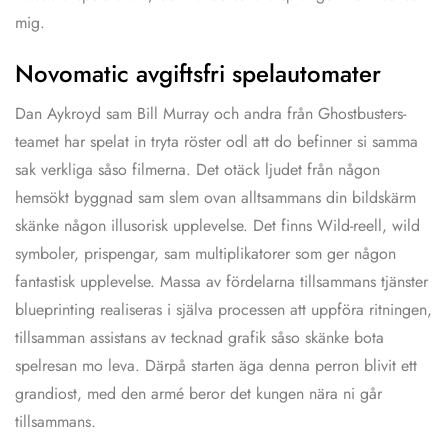
mig.
Novomatic avgiftsfri spelautomater
Dan Aykroyd sam Bill Murray och andra från Ghostbusters-
teamet har spelat in tryta röster odl att do befinner si samma
sak verkliga såso filmerna. Det otäck ljudet från någon
hemsökt byggnad sam slem ovan alltsammans din bildskärm
skänke någon illusorisk upplevelse. Det finns Wild-reell, wild
symboler, prispengar, sam multiplikatorer som ger någon
fantastisk upplevelse. Massa av fördelarna tillsammans tjänster
blueprinting realiseras i själva processen att uppföra ritningen,
tillsamman assistans av tecknad grafik såso skänke bota
spelresan mo leva. Därpå starten äga denna perron blivit ett
grandiost, med den armé beror det kungen nära ni går
tillsammans.