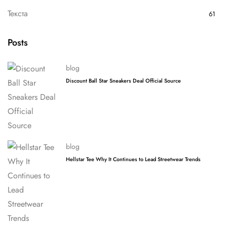
Текста
61
Posts
blog
Discount Ball Star Sneakers Deal Official Source
blog
Hellstar Tee Why It Continues to Lead Streetwear Trends