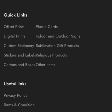
Quick Links
Offset Prints
Plastic Cards
Digital Prints
Indoor and Outdoor Signs
Custom Stationery
Sublimation Gift Products
Stickers and Labels
Religious Products
Cartons and Boxes
Other Items
Useful links
Privacy Policy
Terms & Condition