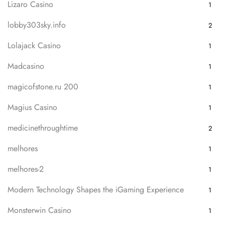
Lizaro Casino
1
lobby303sky.info
2
Lolajack Casino
1
Madcasino
1
magicofstone.ru 200
1
Magius Casino
1
medicinethroughtime
2
melhores
1
melhores-2
1
Modern Technology Shapes the iGaming Experience
1
Monsterwin Casino
1