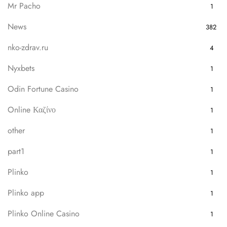
Mr Pacho
1
News
382
nko-zdrav.ru
4
Nyxbets
1
Odin Fortune Casino
1
Online Καζίνο
1
other
1
part1
1
Plinko
1
Plinko app
1
Plinko Online Casino
1