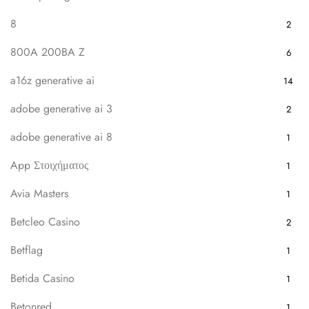
8
2
800A 200BA Z
6
a16z generative ai
14
adobe generative ai 3
2
adobe generative ai 8
1
App Στοιχήματος
1
Avia Masters
1
Betcleo Casino
2
Betflag
1
Betida Casino
1
Betonred
1