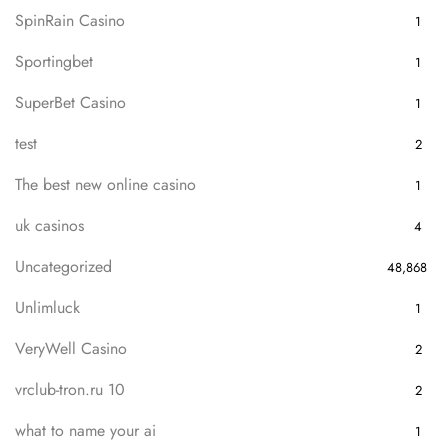
SpinRain Casino
1
Sportingbet
1
SuperBet Casino
1
test
2
The best new online casino
1
uk casinos
4
Uncategorized
48,868
Unlimluck
1
VeryWell Casino
2
vrclub-tron.ru 10
2
what to name your ai
1