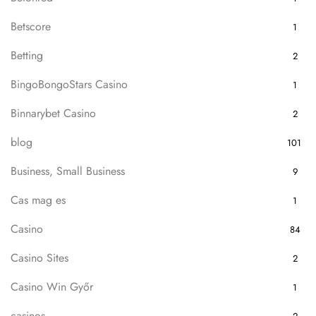
Betscore
1
Betting
2
BingoBongoStars Casino
1
Binnarybet Casino
2
blog
101
Business, Small Business
9
Cas mag es
1
Casino
84
Casino Sites
2
Casino Win Győr
1
casinos