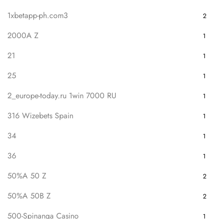
1xbetapp-ph.com3
2
2000A Z
1
21
1
25
1
2_europe-today.ru 1win 7000 RU
1
316 Wizebets Spain
1
34
1
36
1
50%A 50 Z
2
50%A 50B Z
2
500-Spinanga Casino
1