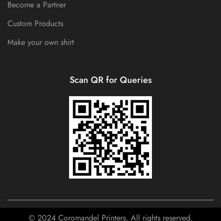
Become a Partner
Custom Products
Make your own shirt
Scan QR for Queries
© 2024 Coromandel Printers. All rights reserved.