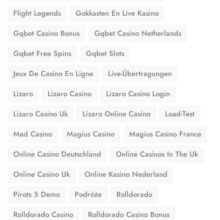
Flight Legends
Gokkasten En Live Kasino
Gqbet Casino Bonus
Gqbet Casino Netherlands
Gqbet Free Spins
Gqbet Slots
Jeux De Casino En Ligne
Live-Übertragungen
Lizaro
Lizaro Casino
Lizaro Casino Login
Lizaro Casino Uk
Lizaro Online Casino
Load-Test
Mad Casino
Magius Casino
Magius Casino France
Online Casino Deutschland
Online Casinos In The Uk
Online Casino Uk
Online Kasino Nederland
Pirots 5 Demo
Podróże
Rolldorado
Rolldorado Casino
Rolldorado Casino Bonus