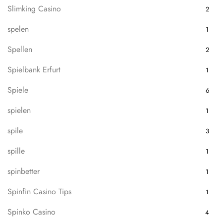
Slimking Casino
2
spelen
1
Spellen
2
Spielbank Erfurt
1
Spiele
6
spielen
1
spile
3
spille
1
spinbetter
1
Spinfin Casino Tips
1
Spinko Casino
4