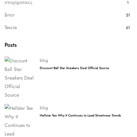
στοιχηματικες
1
Блог
51
Текста
61
Posts
blog
Discount Ball Star Sneakers Deal Official Source
blog
Hellstar Tee Why It Continues to Lead Streetwear Trends