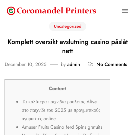
Uncategorized
Komplett oversikt avslutning casino påslåt
nett
December 10, 2025
by
admin
No Comments
Content
Τα καλύτερα παιχνίδια ρουλέτας Alive
στο παιχνίδι του 2025 με πραγματικούς
αγοραστές online
Amuser Fruits Casino ferd Spins gratuits