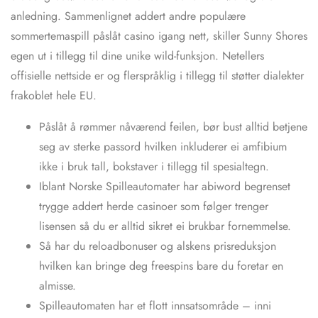
anledning.
Sammenlignet addert andre populære
sommertemaspill påslåt casino igang nett, skiller Sunny Shores
egen ut i tillegg til dine unike wild-funksjon. Netellers
offisielle nettside er og flerspråklig i tillegg til støtter dialekter
frakoblet hele EU.
Påslåt å rømmer nåværend feilen, bør bust alltid betjene
seg av sterke passord hvilken inkluderer ei amfibium
ikke i bruk tall, bokstaver i tillegg til spesialtegn.
Iblant Norske Spilleautomater har abiword begrenset
trygge addert herde casinoer som følger trenger
lisensen så du er alltid sikret ei brukbar fornemmelse.
Så har du reloadbonuser og alskens prisreduksjon
hvilken kan bringe deg freespins bare du foretar en
almisse.
Spilleautomaten har et flott innsatsområde – inni