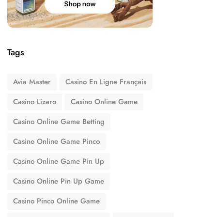
Tags
Avia Master
Casino En Ligne Français
Casino Lizaro
Casino Online Game
Casino Online Game Betting
Casino Online Game Pinco
Casino Online Game Pin Up
Casino Online Pin Up Game
Casino Pinco Online Game