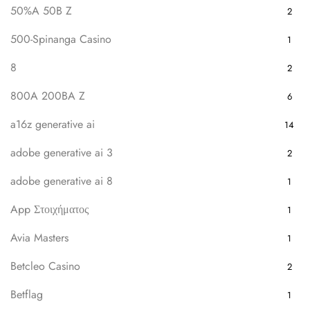
50%A 50B Z
2
500-Spinanga Casino
1
8
2
800A 200BA Z
6
a16z generative ai
14
adobe generative ai 3
2
adobe generative ai 8
1
App Στοιχήματος
1
Avia Masters
1
Betcleo Casino
2
Betflag
1