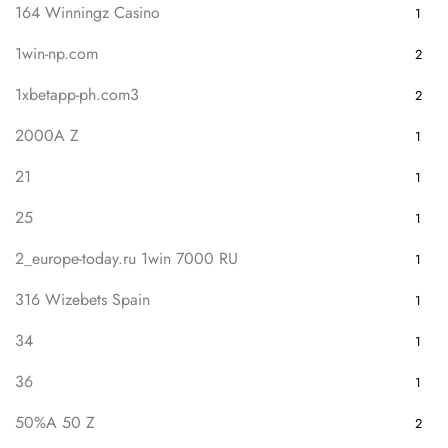
164 Winningz Casino
1
1win-np.com
2
1xbetapp-ph.com3
2
2000A Z
1
21
1
25
1
2_europe-today.ru 1win 7000 RU
1
316 Wizebets Spain
1
34
1
36
1
50%A 50 Z
2