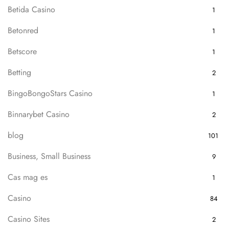
Betida Casino
1
Betonred
1
Betscore
1
Betting
2
BingoBongoStars Casino
1
Binnarybet Casino
2
blog
101
Business, Small Business
9
Cas mag es
1
Casino
84
Casino Sites
2