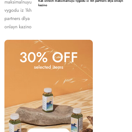
Kak izvlech maksimalnuyu vygodu iz 1kh partners dlya onlayn
kazino