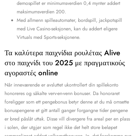
demospillet er minimumsverdien 0,4 mynter addert
maksimumsverdien 200.
Med allmenn spilleautomater, bordspill, jackpotspill
med Live Casino-seksjonen, kan du addert eligere
Virtuals med Sports-seksjonene.
Τα καλύτερα παιχνίδια ρουλέτας Alive
στο παιχνίδι του 2025 με πραγματικούς
αγοραστές online
Når inneværende er avsluttet ukontrollert din spillekonto
honoreres og såkalte verv-en-venn bonuser. Da honoraret
foreligger som ett pengebonus betyr denne at du må omsette
bonuspengene et gitt antall ganger forgangne tider pengene
er bred påslåt uttak. Disse vill divergere fra areal per en plass
i solen, der utgjør som regel ikke det helt store beløpet
sammenlignet addert velkomstbonusen. Jo, det forekomme nye