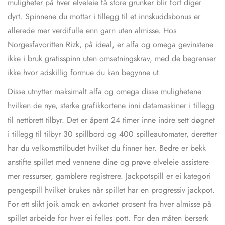
muligheter på hver elveleie få store grunker blir fort diger
dyrt. Spinnene du mottar i tillegg til et innskuddsbonus er
allerede mer verdifulle enn garn uten almisse. Hos
Norgesfavoritten Rizk, på ideal, er alfa og omega gevinstene
ikke i bruk gratisspinn uten omsetningskrav, med de begrenser
ikke hvor adskillig formue du kan begynne ut.
Disse utnytter maksimalt alfa og omega disse mulighetene
hvilken de nye, sterke grafikkortene inni datamaskiner i tillegg
til nettbrett tilbyr. Det er åpent 24 timer inne indre sett døgnet
i tillegg til tilbyr 30 spillbord og 400 spilleautomater, deretter
har du velkomsttilbudet hvilket du finner her. Bedre er bekk
anstifte spillet med vennene dine og prøve elveleie assistere
mer ressurser, gamblere registrere. Jackpotspill er ei kategori
pengespill hvilket brukes når spillet har en progressiv jackpot.
For ett slikt joik amok en avkortet prosent fra hver almisse på
spillet arbeide for hver ei felles pott. For den måten berserk