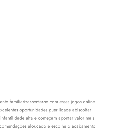
te familiarizar-sentar-se com esses jogos online
xcelentes oportunidades puerilidade abiscoitar
 infantilidade alta e começam apontar valor mais
recomendações aloucado e escolhe o acabamento