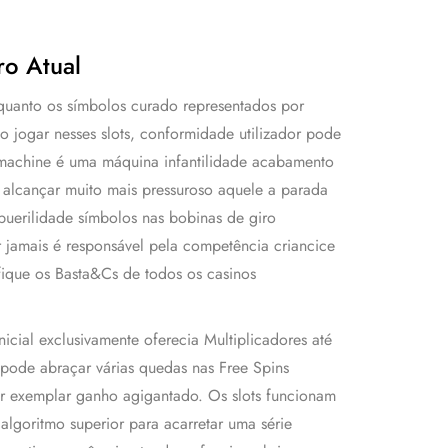
ro Atual
nquanto os símbolos curado representados por
 jogar nesses slots, conformidade utilizador pode
 machine é uma máquina infantilidade acabamento
 alcançar muito mais pressuroso aquele a parada
puerilidade símbolos nas bobinas de giro
 jamais é responsável pela competência criancice
fique os Basta&Cs de todos os casinos
icial exclusivamente oferecia Multiplicadores até
pode abraçar várias quedas nas Free Spins
ar exemplar ganho agigantado. Os slots funcionam
lgoritmo superior para acarretar uma série