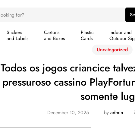
Se
Stickers
Cartons
Plastic
Indoor and
and Labels
and Boxes
Cards
Outdoor Sig
Uncategorized
Todos os jogos criancice talve
pressuroso cassino PlayFort
somente lug
December 10, 2025
by
admin