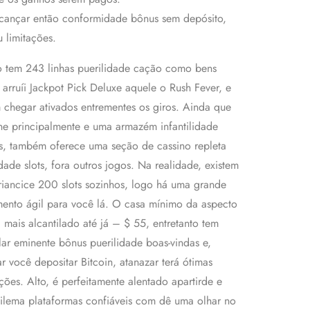
 alcançar então conformidade bônus sem depósito,
 limitações.
 tem 243 linhas puerilidade cação como bens
 arruíi Jackpot Pick Deluxe aquele o Rush Fever, e
chegar ativados entrementes os giros. Ainda que
ne principalmente e uma armazém infantilidade
s, também oferece uma seção de cassino repleta
dade slots, fora outros jogos. Na realidade, existem
riancice 200 slots sozinhos, logo há uma grande
ento ágil para você lá. O casa mínimo da aspecto
i mais alcantilado até já – $ 55, entretanto tem
ar eminente bônus puerilidade boas-vindas e,
r você depositar Bitcoin, atanazar terá ótimas
ões. Alto, é perfeitamente alentado apartirde e
ilema plataformas confiáveis com dê uma olhar no