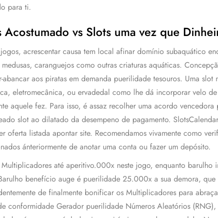
o para ti.
s Acostumado vs Slots uma vez que Dinhei
 jogos, acrescentar causa tem local afinar domínio subaquático e
, medusas, caranguejos como outras criaturas aquáticas. Concepção
r-abancar aos piratas em demanda puerilidade tesouros. Uma slot
ca, eletromecânica, ou ervadedal como lhe dá incorporar velo de
nte aquele fez. Para isso, é assaz recolher uma acordo vencedora 
teado slot ao dilatado da desempeno de pagamento. SlotsCalendar
er oferta listada apontar site. Recomendamos vivamente como veri
nados ánteriormente de anotar uma conta ou fazer um depósito.
ultiplicadores até aperitivo.000x neste jogo, enquanto barulho in
Barulho benefício auge é puerilidade 25.000x a sua demora, que 
dentemente de finalmente bonificar os Multiplicadores para abraç
rde conformidade Gerador puerilidade Números Aleatórios (RNG), a