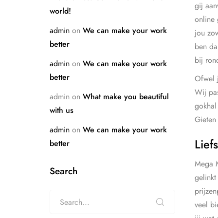
gij aan
world!
online 
admin
on
We can make your work
jou zo
better
ben da
bij ron
admin
on
We can make your work
better
Ofwel j
Wij pas
admin
on
What make you beautiful
gokhal 
with us
Gieten 
admin
on
We can make your work
Lief
better
Mega M
Search
gelink
prijzen
veel bi