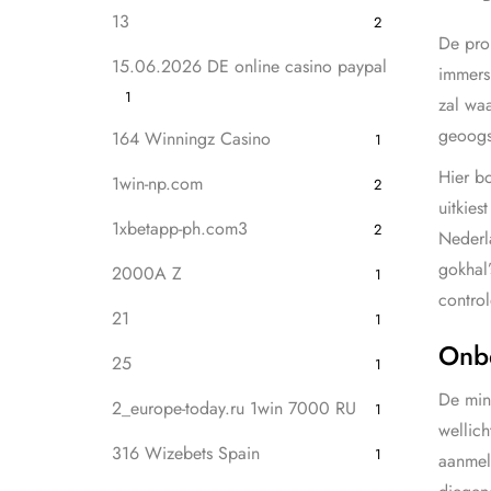
13
2
De pro 
15.06.2026 DE online casino paypal
immers
1
zal wa
geoogs
164 Winningz Casino
1
Hier b
1win-np.com
2
uitkies
1xbetapp-ph.com3
2
Nederla
gokhal
2000A Z
1
control
21
1
Onbe
25
1
De mins
2_europe-today.ru 1win 7000 RU
1
wellich
316 Wizebets Spain
1
aanmel