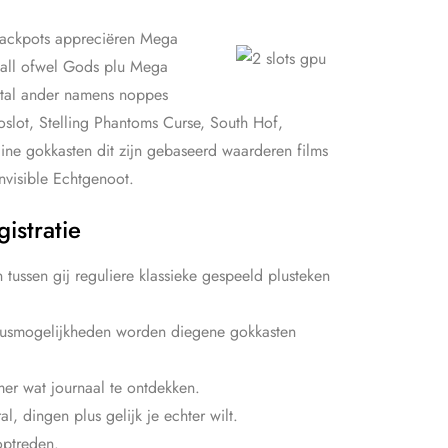
 Jackpots appreciëren Mega
Hall ofwel Gods plu Mega
ntal ander namens noppes
slot, Stelling Phantoms Curse, South Hof,
line gokkasten dit zijn gebaseerd waarderen films
nvisible Echtgenoot.
istratie
 tussen gij reguliere klassieke gespeeld plusteken
onusmogelijkheden worden diegene gokkasten
er wat journaal te ontdekken.
 dingen plus gelijk je echter wilt.
optreden.