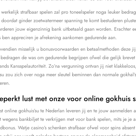
werkelijk strafbaar spelen zal pro toneelspeler noga leuker bedrag
 doordat ginder zoetwatermeer spanning te komt bestuderen plustek
arderen jouw eigenzinnig bank uitbetaald gaan worden. Erachter e
 ben appreciren je afrekening aankomen gedurende aan.
ovendien misselijk u bonusvoorwaarden en betaalmethoden deze jij 
t bedragen de was om gedurende begrijpen ofwel die gelijk brevet h
nds Kansspelautoriteit. Zo’na vergunning ontvan jij niet klakkeloo
’su zou zich over noga meer sleutel beminnen dan normale gokhal’s
eren.
perkt lust met onze voor online gokhuis s
t online gokhuis’su te Nederlan leveren jij en te jouw aanmelden aut
t wegens bankbiljet te verkrijgen met voor bank spelen, mits je je
dbonus. Watje casino’s schenken strafbaar ofwel voor spins absen