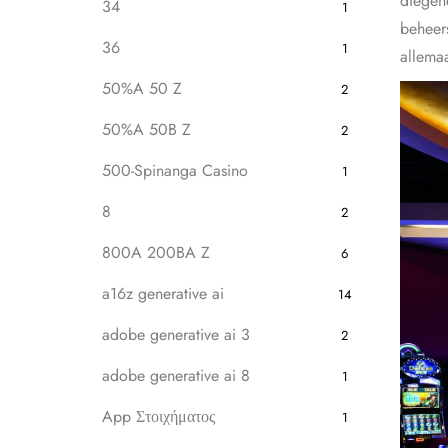
diegene
34
1
beheers
36
1
allemaa
50%A 50 Z
2
50%A 50B Z
2
500-Spinanga Casino
1
8
2
800A 200BA Z
6
a16z generative ai
14
adobe generative ai 3
2
adobe generative ai 8
1
App Στοιχήματος
1