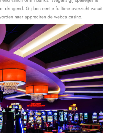
d vanuit offlin bank’s. Wegens gij spelletjes te
l dringend. Gij ben eentje fulltime overzicht vanuit
n worden naar appreciren de webca casino.