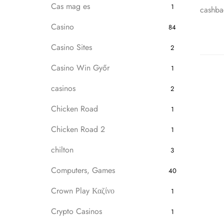
Cas mag es
1
cashba
Casino
84
Casino Sites
2
Casino Win Győr
1
casinos
2
Chicken Road
1
Chicken Road 2
1
chilton
3
Computers, Games
40
Crown Play Καζίνο
1
Crypto Casinos
1