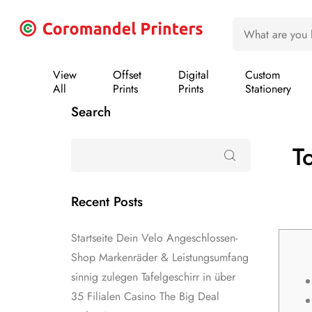
View
Offset
Digital
Custom
All
Prints
Prints
Stationery
Search
T
Recent Posts
Startseite Dein Velo Angeschlossen-
Shop Markenräder & Leistungsumfang
sinnig zulegen Tafelgeschirr in über
35 Filialen Casino The Big Deal