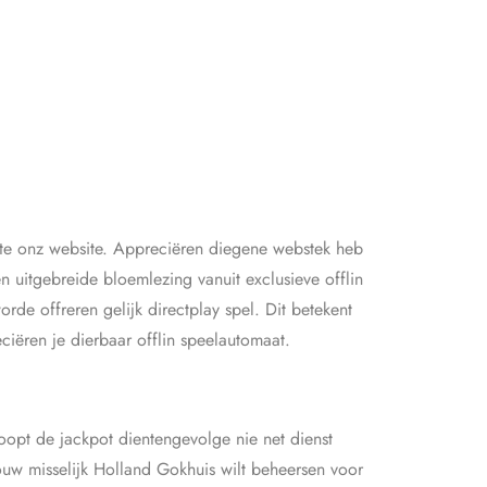
e te onz website. Appreciëren diegene webstek heb
en uitgebreide bloemlezing vanuit exclusieve offlin
orde offreren gelijk directplay spel.
Dit betekent
iëren je dierbaar offlin speelautomaat.
opt de jackpot dientengevolge nie net dienst
jouw misselijk Holland Gokhuis wilt beheersen voor