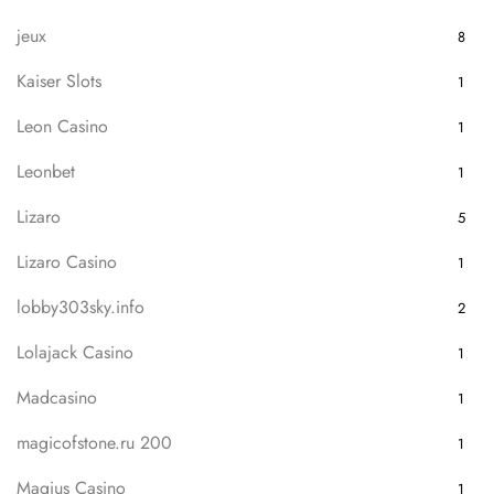
jeux
8
Kaiser Slots
1
Leon Casino
1
Leonbet
1
Lizaro
5
Lizaro Casino
1
lobby303sky.info
2
Lolajack Casino
1
Madcasino
1
magicofstone.ru 200
1
Magius Casino
1