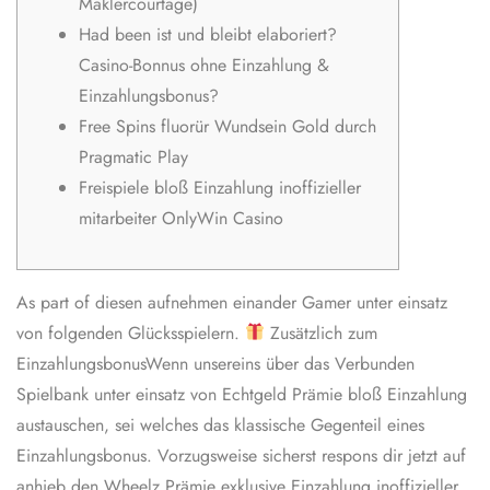
Maklercourtage)
Had been ist und bleibt elaboriert?
Casino-Bonnus ohne Einzahlung &
Einzahlungsbonus?
Free Spins fluorür Wundsein Gold durch
Pragmatic Play
Freispiele bloß Einzahlung inoffizieller
mitarbeiter OnlyWin Casino
As part of diesen aufnehmen einander Gamer unter einsatz
von folgenden Glücksspielern.
Zusätzlich zum
EinzahlungsbonusWenn unsereins über das Verbunden
Spielbank unter einsatz von Echtgeld Prämie bloß Einzahlung
austauschen, sei welches das klassische Gegenteil eines
Einzahlungsbonus.
Vorzugsweise sicherst respons dir jetzt auf
anhieb den Wheelz Prämie exklusive Einzahlung inoffizieller