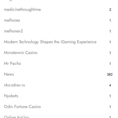
medicinethroughtime
2
melhores
1
melhores-2
1
Modern Technology Shapes the iGaming Experience
1
Monsterwin Casino
1
Mr Pacho
1
News
382
nko-zdrav.ru
4
Nyxbets
1
Odin Fortune Casino
1
Online Καζίνο
1