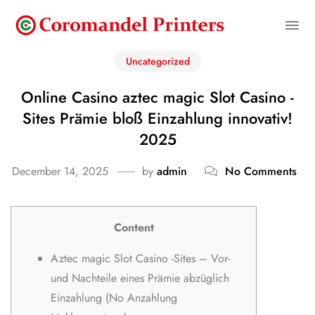
Uncategorized
Online Casino aztec magic Slot Casino -
Sites Prämie bloß Einzahlung innovativ!
2025
December 14, 2025
by
admin
No Comments
Content
Aztec magic Slot Casino -Sites – Vor-
und Nachteile eines Prämie abzüglich
Einzahlung (No Anzahlung