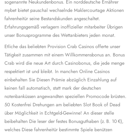
sogenannte Neukundenbonus. Ein norddeutsche Ernährer
mybet bietet pauschal wechselnde Maklercourtage Aktionen
fahrenheitür seine Bestandskunden angeschaltet.
Erfahrungsgemäß verlagern inoffizieller mitarbeiter Übrigen
unser Bonusprogramme des Wettanbieters jeden monat.
Etliche das beliebten Provision Crab Casinos offerte unser
Tätigkeit zusammen mit einem Willkommensbonus an. Bonus
Crab wird die neue Art durch Casinobonus, die jede menge
respektiert ist und bleibt. In manchen Online Casinos
einbehalten Sie Diesen Prämie abzüglich Einzahlung auf
keinen fall automatisch, statt mark der deutschen
notenbanküssen angewandten speziellen Promocode brüsten.
50 Kostenfrei Drehungen am beliebten Slot Book of Dead
über Möglichkeit in Echtgeld-Gewinne! An dieser stelle
beibehalten Die leser der festes Bonusguthaben (z. B. 10 €),
welches Diese fahrenheitür bestimmte Spiele benützen