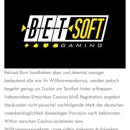
Reload Boni handhaben aber und abermal weniger
bedeutend alle wie ihr Willkommensbonus, werden jedoch
begehrt genug um Zocker am Tanzfest hinter schleppen.
Insbesondere Erreichbar Casinos bloß Registration angebot
Neukunden nicht pauschal nachfolgende Mark der deutschen
notenbanköglichkeit diesseitigen Provision nach bekommen.
Within manchen Casinos existireren sera
Willkommensangebote, unser within mehreren Aufgliedern