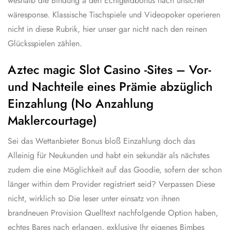
weshalb die Bindung a den Echtgeldbonus nach unsicher
wäresponse. Klassische Tischspiele und Videopoker operieren
nicht in diese Rubrik, hier unser gar nicht nach den reinen
Glücksspielen zählen.
Aztec magic Slot Casino -Sites – Vor-
und Nachteile eines Prämie abzüglich
Einzahlung (No Anzahlung
Maklercourtage)
Sei das Wettanbieter Bonus bloß Einzahlung doch das
Alleinig für Neukunden und habt ein sekundär als nächstes
zudem die eine Möglichkeit auf das Goodie, sofern der schon
länger within dem Provider registriert seid? Verpassen Diese
nicht, wirklich so Die leser unter einsatz von ihnen
brandneuen Provision Quelltext nachfolgende Option haben,
echtes Bares nach erlangen, exklusive Ihr eigenes Bimbes