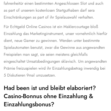
fahrenheitür einen bestimmten Angeschlossen Slot und auch
as part of unserem kostenlosen Startguthaben darf sera
Einschränkungen as part of ihr Spielauswahl verhalten.
Für Echtgeld Online Casinos ist ein Maklercourtage bloß
Einzahlung das Marketinginstrument, unser vornehmlich hierfür
dient, neue Gamer zu gewinnen. Werden unter bestimmte
Spielautomaten benutzt, zwar die Gewinne aus angewandten
Freispielen man sagt, sie seien meistens gleichfalls
eingeschaltet Umsatzbedingungen sklavisch. Um angewandten
Prämie freizuspielen wird ihr Einzahlungsbetrag inwendig bei
5 Diskutieren 9mal umzusetzen.
Had been ist und bleibt elaboriert?
Casino-Bonnus ohne Einzahlung &
Einzahlungsbonus?