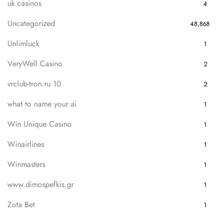
uk casinos
4
Uncategorized
48,868
Unlimluck
1
VeryWell Casino
2
vrclub-tron.ru 10
2
what to name your ai
1
Win Unique Casino
1
Winairlines
1
Winmasters
1
www.dimospefkis.gr
1
Zota Bet
1