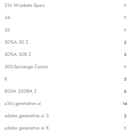
316 Wizebets Spain
1
34
1
36
1
50%A 50 Z
2
50%A 50B Z
2
500-Spinanga Casino
1
8
2
800A 200BA Z
6
a16z generative ai
14
adobe generative ai 3
2
adobe generative ai 8
1