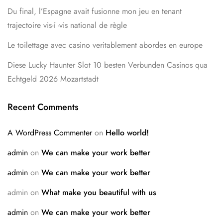
Du final, l’Espagne avait fusionne mon jeu en tenant
trajectoire vis-í -vis national de règle
Le toilettage avec casino veritablement abordes en europe
Diese Lucky Haunter Slot 10 besten Verbunden Casinos qua
Echtgeld 2026 Mozartstadt
Recent Comments
A WordPress Commenter
on
Hello world!
admin
on
We can make your work better
admin
on
We can make your work better
admin
on
What make you beautiful with us
admin
on
We can make your work better