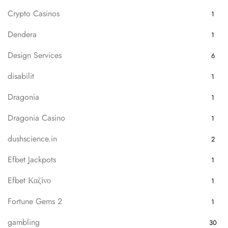
Crypto Casinos
1
Dendera
1
Design Services
6
disabilit
1
Dragonia
1
Dragonia Casino
1
dushscience.in
2
Efbet Jackpots
1
Efbet Καζίνο
1
Fortune Gems 2
1
gambling
30