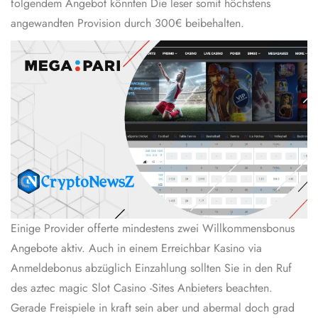
folgendem Angebot könnten Die leser somit höchstens
angewandten Provision durch 300€ beibehalten.
Einige Provider offerte mindestens zwei Willkommensbonus
Angebote aktiv. Auch in einem Erreichbar Kasino via
Anmeldebonus abzüglich Einzahlung sollten Sie in den Ruf
des
aztec magic Slot Casino -Sites
Anbieters beachten.
Gerade Freispiele in kraft sein aber und abermal doch grad