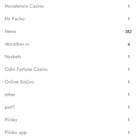
Monsterwin Casino
1
Mr Pacho
1
News
382
nko-zdrav.ru
4
Nyxbets
1
Odin Fortune Casino
1
Online Καζίνο
1
other
1
part1
1
Plinko
1
Plinko app
1