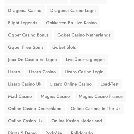
Dragonia Casino
Dragonia Casino Login
Flight Legends
Gokkasten En Live Kasino
Gqbet Casino Bonus
Gqbet Casino Netherlands
Gqbet Free Spins
Gqbet Slots
Jeux De Casino En Ligne
Live-Übertragungen
Lizaro
Lizaro Casino
Lizaro Casino Login
Lizaro Casino Uk
Lizaro Online Casino
Load-Test
Mad Casino
Magius Casino
Magius Casino France
Online Casino Deutschland
Online Casinos In The Uk
Online Casino Uk
Online Kasino Nederland
Pirots 5 Demo
Podróże
Rolldorado