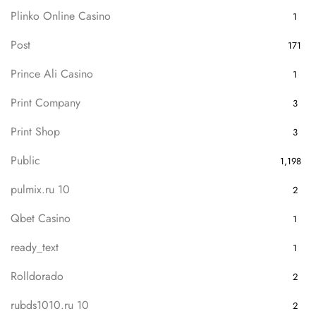
Plinko Online Casino
1
Post
171
Prince Ali Casino
1
Print Company
3
Print Shop
3
Public
1,198
pulmix.ru 10
2
Qbet Casino
1
ready_text
1
Rolldorado
2
rubds1010.ru 10
2