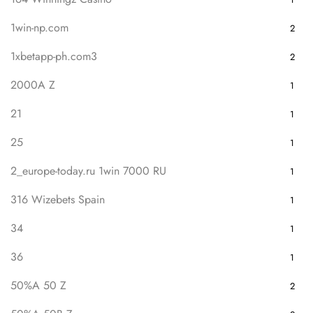
1win-np.com
2
1xbetapp-ph.com3
2
2000A Z
1
21
1
25
1
2_europe-today.ru 1win 7000 RU
1
316 Wizebets Spain
1
34
1
36
1
50%A 50 Z
2