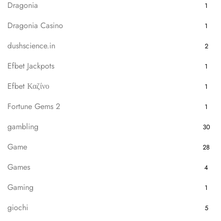
Dragonia
1
Dragonia Casino
1
dushscience.in
2
Efbet Jackpots
1
Efbet Καζίνο
1
Fortune Gems 2
1
gambling
30
Game
28
Games
4
Gaming
1
giochi
5