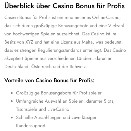
Überblick über Casino Bonus für Profis
Casino Bonus für Profis ist ein renommiertes Online-Casino,
das sich durch großzügige Bonusangebote und eine Vielzahl
von hochwertigen Spielen auszeichnet. Das Casino ist im
Besitz von XYZ und hat eine Lizenz aus Malta, was bedeutet,
dass es strengen Regulierungsstandards unterliegt. Das Casino
akzeptiert Spieler aus verschiedenen Ländern, darunter
Deutschland, Österreich und der Schweiz.
Vorteile von Casino Bonus für Profis:
Großzügige Bonusangebote für Profispieler
Umfangreiche Auswahl an Spielen, darunter Slots,
Tischspiele und Live-Casino
Schnelle Auszahlungen und zuverlässiger
Kundensupport