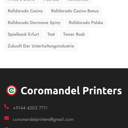
Rolldorado Casino
Rolldorado Casino Bonus
Rolldorado Darmowe Spiny
Rolldorado Polska
Spielbank Erfurt
Test
Tower Rush
Zukunft Der Unterhaltungsindustrie
+9144 4203 7711
coromandelprinters@gmail.com