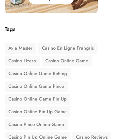
Tags
Avia Master
Casino En Ligne Français
Casino Lizaro
Casino Online Game
Casino Online Game Betting
Casino Online Game Pinco
Casino Online Game Pin Up
Casino Online Pin Up Game
Casino Pinco Online Game
Casino Pin Up Online Game
Casino Reviews