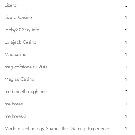
Lizaro
5
Lizaro Casino
1
lobby303sky.info
2
Lolajack Casino
1
Madcasino
1
magicofstone.ru 200
1
Magius Casino
1
medicinethroughtime
2
melhores
1
melhores-2
1
Modern Technology Shapes the iGaming Experience
1