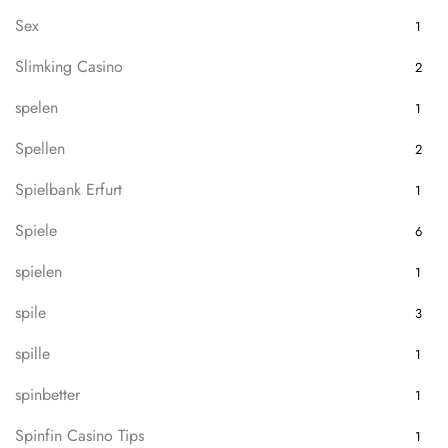
Sex
1
Slimking Casino
2
spelen
1
Spellen
2
Spielbank Erfurt
1
Spiele
6
spielen
1
spile
3
spille
1
spinbetter
1
Spinfin Casino Tips
1