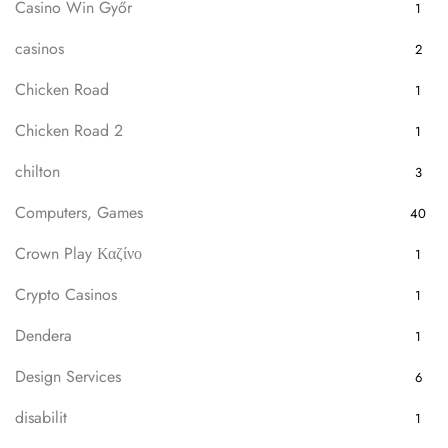
Casino Win Győr
1
casinos
2
Chicken Road
1
Chicken Road 2
1
chilton
3
Computers, Games
40
Crown Play Καζίνο
1
Crypto Casinos
1
Dendera
1
Design Services
6
disabilit
1