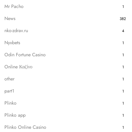
Mr Pacho
1
News
382
nko-zdrav.ru
4
Nyxbets
1
Odin Fortune Casino
1
Online Καζίνο
1
other
1
part1
1
Plinko
1
Plinko app
1
Plinko Online Casino
1