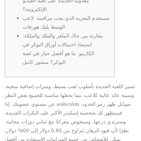
مقدونيا الجديدة على لعبة الفيديو
الإلكترونية؟
مستخدم البحرية الذي يجب مراقبته: لاعب
الوسط بليك هورفاث
مقارنة بين جاك الماهر والملك والملكة:
استبعاد احتمالات أوراق البوكر في
الكازينو. ما هو أفضل خيار في لعبة
البوكر؟ منشور كامل
تتميز اللعبة الجديدة بأسلوب لعب بسيط، وميزات إضافية سخية،
ونسبة عائد عالية للاعب، مما يجعلها مناسبة للجميع بغض النظر
arabicslots موبايل
ظهر رمز الحدود،
عن مستوى عضويتك. إذا
فستظهر لك شخصية إسكندر الأكبر على البكرات الجديدة،
وسترتدي درعها، وستخوض معركةً مع ثماني دورات مجانية.
نظرًا لأن قيود الرهان تتراوح من 0.80 دولار إلى 1600 دولار،
يمكن للأشخاص من جميع الميزانيات الاستفادة من أفضل