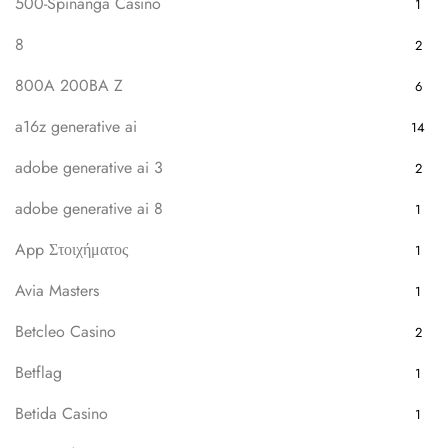
500-Spinanga Casino
1
8
2
800A 200BA Z
6
a16z generative ai
14
adobe generative ai 3
2
adobe generative ai 8
1
App Στοιχήματος
1
Avia Masters
1
Betcleo Casino
2
Betflag
1
Betida Casino
1