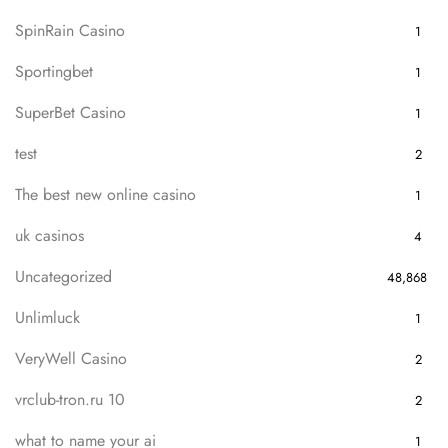
SpinRain Casino
1
Sportingbet
1
SuperBet Casino
1
test
2
The best new online casino
1
uk casinos
4
Uncategorized
48,868
Unlimluck
1
VeryWell Casino
2
vrclub-tron.ru 10
2
what to name your ai
1