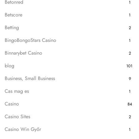
Betonred
1
Betscore
1
Betting
2
BingoBongoStars Casino
1
Binnarybet Casino
2
blog
101
Business, Small Business
9
Cas mag es
1
Casino
84
Casino Sites
2
Casino Win Győr
1