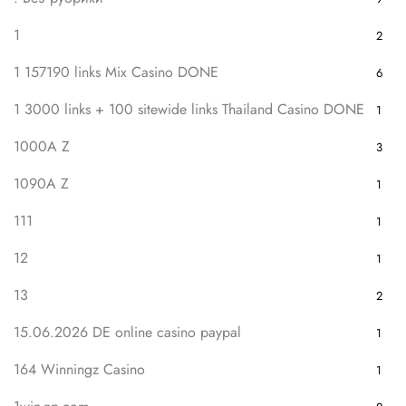
1
2
1 157190 links Mix Casino DONE
6
1 3000 links + 100 sitewide links Thailand Casino DONE
1
1000A Z
3
1090A Z
1
111
1
12
1
13
2
15.06.2026 DE online casino paypal
1
164 Winningz Casino
1