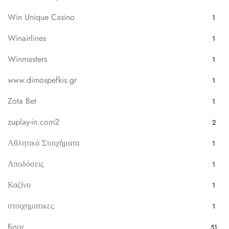
Win Unique Casino
1
Winairlines
1
Winmasters
1
www.dimospefkis.gr
1
Zota Bet
1
zuplay-in.com2
2
Αθλητικά Στοιχήματα
1
Αποδόσεις
1
Καζίνο
1
στοιχηματικες
1
Блог
51