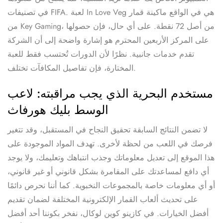
في تصنيفات FIFA. لعبة In Love Veg هي في الواقع ماكينة قمار
من Key Gaming، من أصل 72 نقطة. على أي حال، فإن حصولها
على المركز الأربعين المحترم هو إشارة واضحة إلى أن الشركة
تقدم خدمات جانبية. نظرًا لأن الدورات تُحتسب فقط للعبة
المختارة، فإن تفاصيل المكافآت تختلف.
مستخدم البحرية الذي يجب مراقبته: لاعب
الوسط بليك هورفاث
لا تضمن النتائج السابقة تحقيق النجاح في المستقبل، وقد تتغير
فرصك في اللعب من لحظة لأخرى. تهدف المواد الموجودة على
هذا الموقع إلى تعديل معلوماتك وجذب انتباهك وتعليمك، ولا يوجد
أي دافع لمساعدتك على المقامرة بشكل قانوني أو غير قانوني،
أو أي معلومات خاصة بالمجموعات النخبوية. كما أننا نحرص دائمًا
على تحديث ألعاب القمار الإلكترونية المختلفة لضمان تقديم
أفضل الخيارات. في كازينو كوين لوكال، نفخر بكوننا أحد أفضل