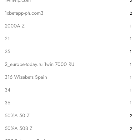
1win-np.com
2
1xbetapp-ph.com3
2
2000A Z
1
21
1
25
1
2_europe-today.ru 1win 7000 RU
1
316 Wizebets Spain
1
34
1
36
1
50%A 50 Z
2
50%A 50B Z
2