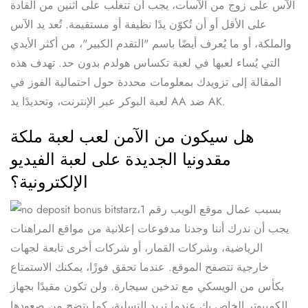
الآس على زوج من الآسات، يجب أن تتغلب على اثنين من القادة
على الأقل أو أن تُكوّن يدًا نظيفة أو مستقيمة. تُعد يد الآس
والملكة، أو ما يُعرف أيضًا باسم "التقدم الكبير"، من أكثر الأيدي
التي يُساء لعبها في لعبة تكساس هولدم بدون حد. تهدف هذه
المقالة إلى تزويدك بمعلومات محددة حول احتمالية الفوز في
لعبة البوكر عبر الإنترنت، وتحديدًا يد AA ضد AK.
هل سيكون من الآمن لعب لعبة ملكة
مقدونيا الجديدة على لعبة الفيديو
الإلكترونية؟
بسبب عمال موقع الويب رقم 1،
يجب أن ندرك أننا وجدنا مدفوعات إعلانية من مواقع المراهنات
الرياضية، وشركات القمار، أو شركات أخرى تابعة لجهات
خارجية تتصفح الموقع. عندما تحقق فوزًا، يمكنك الاستمتاع
بكأس من الويسكي مع تدخين سيجارة. ولن تكون مقيدًا بجهاز
الكمبيوتر الخاص بك عندما تريد التسلية، كما يتضح من صعودها