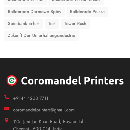
Rolldorado Darmowe Spiny
Rolldorado Polska
Spielbank Erfurt
Test
Tower Rush
Zukunft Der Unterhaltungsindustrie
+9144 4203 7711
coromandelprinters@gmail.com
125, Jani Jan Khan Road, Royapettah,
Chennai - 600 014. India.