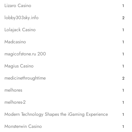
Lizaro Casino
1
lobby303sky.info
2
Lolajack Casino
1
Madcasino
1
magicofstone.ru 200
1
Magius Casino
1
medicinethroughtime
2
melhores
1
melhores-2
1
Modern Technology Shapes the iGaming Experience
1
Monsterwin Casino
1