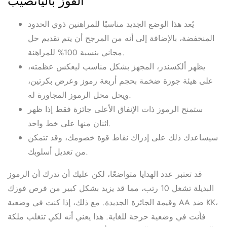
الفوز باليانصيب
يُعد هذا الوضع الجديد مناسبًا للمراهنين ذوي الحدود
المنخفضة، بالإضافة إلى أنه من المرجح أن يتم تقديم حل
مجاني بنسبة 100% للمراهنة.
يظهر ألكسندر، المجهز بشكل مناسب ليعكس عظمته،
على هيئة جوزة ضخمة بحجم أربعة رموز وعرض بكرتين،
ويحل محل الرموز المجاورة له.
ستمنح الرموز ذات الإنفاق الأعلى جائزة فقط إذا ظهر
اثنان منها على خط واحد.
سيساعدك ذلك على إدراك نقاط قوة خصومك، وقد تتمكن
من تعديل أسلوبك.
قد تعتبر عدد الهدايا متواضعًا، لكن عليك أن تدرك أن الرموز
البديلة تشغل 10 رتب، مما قد يزيد بشكل كبير من فرص فوزك
وقيمة الجائزة الجديدة. مع ذلك، إذا كنت في وضعية AA ضد KK،
فأنت في وضعية حرجة للغاية. هذا يعني أنه لكي تتغلب ملكة