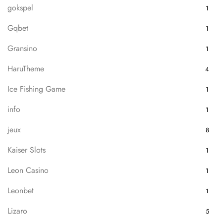
gokspel
1
Gqbet
1
Gransino
1
HaruTheme
4
Ice Fishing Game
1
info
1
jeux
8
Kaiser Slots
1
Leon Casino
1
Leonbet
1
Lizaro
5