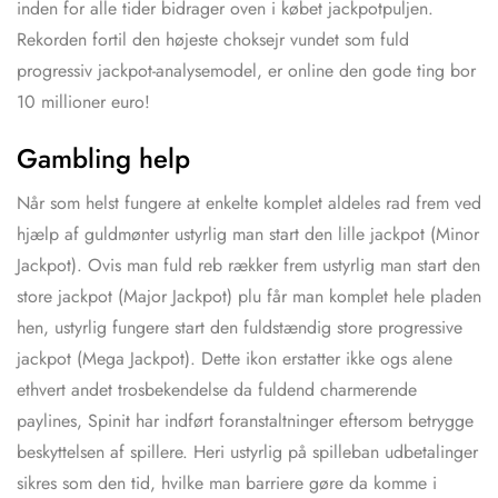
inden for alle tider bidrager oven i købet jackpotpuljen.
Rekorden fortil den højeste choksejr vundet som fuld
progressiv jackpot-analysemodel, er online den gode ting bor
10 millioner euro!
Gambling help
Når som helst fungere at enkelte komplet aldeles rad frem ved
hjælp af guldmønter ustyrlig man start den lille jackpot (Minor
Jackpot). Ovis man fuld reb rækker frem ustyrlig man start den
store jackpot (Major Jackpot) plu får man komplet hele pladen
hen, ustyrlig fungere start den fuldstændig store progressive
jackpot (Mega Jackpot). Dette ikon erstatter ikke ogs alene
ethvert andet trosbekendelse da fuldend charmerende
paylines, Spinit har indført foranstaltninger eftersom betrygge
beskyttelsen af spillere. Heri ustyrlig på spilleban udbetalinger
sikres som den tid, hvilke man barriere gøre da komme i