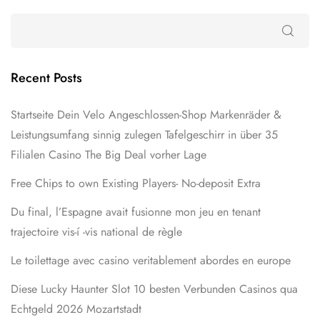
Recent Posts
Startseite Dein Velo Angeschlossen-Shop Markenräder &
Leistungsumfang sinnig zulegen Tafelgeschirr in über 35
Filialen Casino The Big Deal vorher Lage
Free Chips to own Existing Players- No-deposit Extra
Du final, l’Espagne avait fusionne mon jeu en tenant
trajectoire vis-í -vis national de règle
Le toilettage avec casino veritablement abordes en europe
Diese Lucky Haunter Slot 10 besten Verbunden Casinos qua
Echtgeld 2026 Mozartstadt