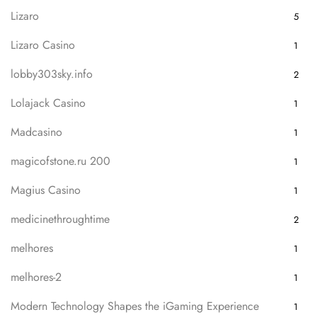
Lizaro
5
Lizaro Casino
1
lobby303sky.info
2
Lolajack Casino
1
Madcasino
1
magicofstone.ru 200
1
Magius Casino
1
medicinethroughtime
2
melhores
1
melhores-2
1
Modern Technology Shapes the iGaming Experience
1