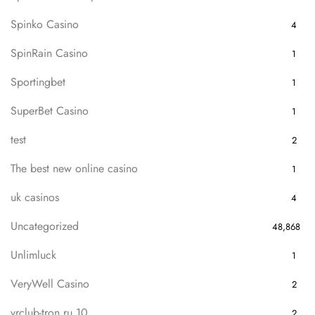
Spinko Casino
4
SpinRain Casino
1
Sportingbet
1
SuperBet Casino
1
test
2
The best new online casino
1
uk casinos
4
Uncategorized
48,868
Unlimluck
1
VeryWell Casino
2
vrclub-tron.ru 10
2