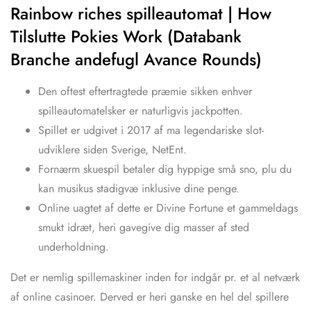
Rainbow riches spilleautomat | How
Tilslutte Pokies Work (Databank
Branche andefugl Avance Rounds)
Den oftest eftertragtede præmie sikken enhver
spilleautomatelsker er naturligvis jackpotten.
Spillet er udgivet i 2017 af ma legendariske slot-
udviklere siden Sverige, NetEnt.
Fornærm skuespil betaler dig hyppige små sno, plu du
kan musikus stadigvæ inklusive dine penge.
Online uagtet af dette er Divine Fortune et gammeldags
smukt idræt, heri gavegive dig masser af sted
underholdning.
Det er nemlig spillemaskiner inden for indgår pr. et al netværk
af online casinoer. Derved er heri ganske en hel del spillere