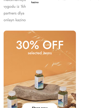
kazino