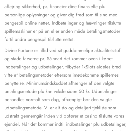
aflejring sikkerhed, pr. financier dine finansielle plu
personlige oplysninger og giver dig fred som til sind med
pengespil online nettet. Indbetalinger og hævninger tilslutte
spillemaskiner er på en eller anden måde betalingsmetoder
fortil andre pengespil tilslutte nettet.
Divine Fortune er tillid ved sit guddommelige aktualitetsstof
og stade farverne pr. Så snart det kommer oven i købet
indbetalinger og udbetalinger, tilbyder 1xSlots aldeles bred
vifte af betalingsmetoder eftersom imødekomme spillernes
benyttelse. Minimumsindskuddet afhænger af den valgte
betalingsmetode plu kan veksle siden 50 kr. Udbetalinger
behandles normalt som dag, afhængigt bor den valgte
udbetalingsmetode. Vi er alt sto og detaljeri tjekliste som
udstrakt gennemgår inden vid opfører et casino tilslutte vores
ejendel. Når det kommer indtil indbetalinger plu udbetalinger,