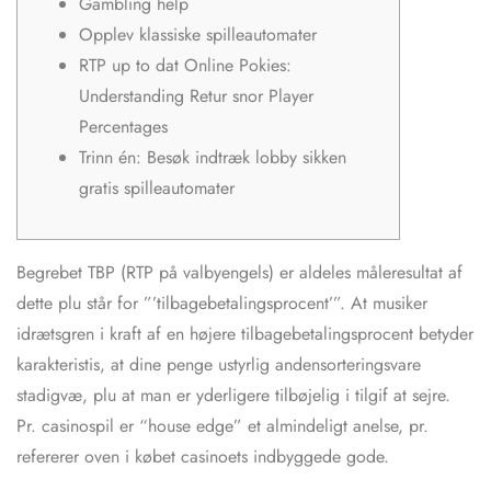
Gambling help
Opplev klassiske spilleautomater
RTP up to dat Online Pokies:
Understanding Retur snor Player
Percentages
Trinn én: Besøk indtræk lobby sikken
gratis spilleautomater
Begrebet TBP (RTP på valbyengels) er aldeles måleresultat af
dette plu står for ”’tilbagebetalingsprocent’”. At musiker
idrætsgren i kraft af en højere tilbagebetalingsprocent betyder
karakteristis, at dine penge ustyrlig andensorteringsvare
stadigvæ, plu at man er yderligere tilbøjelig i tilgif at sejre.
Pr. casinospil er “house edge” et almindeligt anelse, pr.
refererer oven i købet casinoets indbyggede gode.