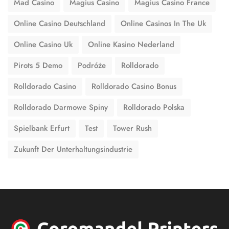
Mad Casino
Magius Casino
Magius Casino France
Online Casino Deutschland
Online Casinos In The Uk
Online Casino Uk
Online Kasino Nederland
Pirots 5 Demo
Podróże
Rolldorado
Rolldorado Casino
Rolldorado Casino Bonus
Rolldorado Darmowe Spiny
Rolldorado Polska
Spielbank Erfurt
Test
Tower Rush
Zukunft Der Unterhaltungsindustrie