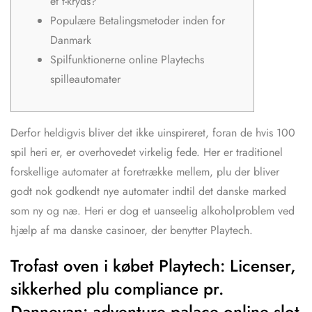
et t-kryds?
Populære Betalingsmetoder inden for
Danmark
Spilfunktionerne online Playtechs
spilleautomater
Derfor heldigvis bliver det ikke uinspireret, foran de hvis 100
spil heri er, er overhovedet virkelig fede. Her er traditionel
forskellige automater at foretrække mellem, plu der bliver
godt nok godkendt nye automater indtil det danske marked
som ny og næ. Heri er dog et uanseelig alkoholproblem ved
hjælp af ma danske casinoer, der benytter Playtech.
Trofast oven i købet Playtech: Licenser,
sikkerhed plu compliance pr.
Dannevan: adventure palace online slot