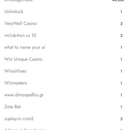
Unlimluck
1
VeryWell Casino
2
vrclub-tron.ru 10
2
what to name your ai
1
Win Unique Casino
1
Winairlines
1
Winmasters
1
www.dimospefkis.gr
1
Zota Bet
1
zuplay-in.com2
2