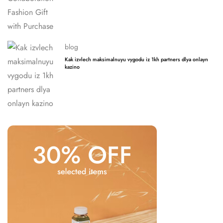
blog
Kak izvlech maksimalnuyu vygodu iz 1kh partners dlya onlayn
kazino