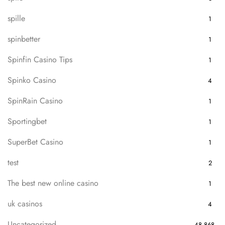
spille
1
spinbetter
1
Spinfin Casino Tips
1
Spinko Casino
4
SpinRain Casino
1
Sportingbet
1
SuperBet Casino
1
test
2
The best new online casino
1
uk casinos
4
Uncategorized
48,868