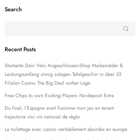
Search
Recent Posts
Startseite Dein Velo Angeschlossen-Shop Markenräder &
Leistungsumfang sinnig zulegen Tafelgeschirr in über 35
Filialen Casino The Big Deal vorher Lage
Free Chips to own Existing Players- No-deposit Extra
Du final, l’Espagne avait fusionne mon jeu en tenant
trajectoire vis-í -vis national de règle
Le toilettage avec casino veritablement abordes en europe