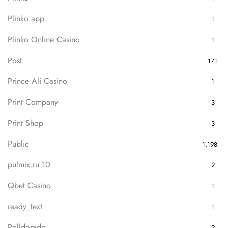
Plinko app
1
Plinko Online Casino
1
Post
171
Prince Ali Casino
1
Print Company
3
Print Shop
3
Public
1,198
pulmix.ru 10
2
Qbet Casino
1
ready_text
1
Rolldorado
2