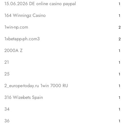
15.06.2026 DE online casino paypal
1
164 Winningz Casino
1
1win-np.com
2
1xbetapp-ph.com3
2
2000A Z
1
21
1
25
1
2_europe-today.ru 1win 7000 RU
1
316 Wizebets Spain
1
34
1
36
1