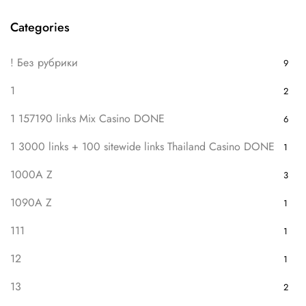
Categories
! Без рубрики
9
1
2
1 157190 links Mix Casino DONE
6
1 3000 links + 100 sitewide links Thailand Casino DONE
1
1000A Z
3
1090A Z
1
111
1
12
1
13
2