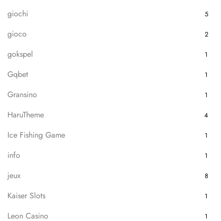
giochi
5
gioco
2
gokspel
1
Gqbet
1
Gransino
1
HaruTheme
4
Ice Fishing Game
1
info
1
jeux
8
Kaiser Slots
1
Leon Casino
1