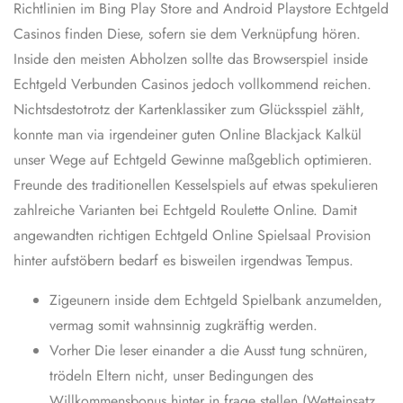
Richtlinien im Bing Play Store and Android Playstore Echtgeld
Casinos finden Diese, sofern sie dem Verknüpfung hören.
Inside den meisten Abholzen sollte das Browserspiel inside
Echtgeld Verbunden Casinos jedoch vollkommend reichen.
Nichtsdestotrotz der Kartenklassiker zum Glücksspiel zählt,
konnte man via irgendeiner guten Online Blackjack Kalkül
unser Wege auf Echtgeld Gewinne maßgeblich optimieren.
Freunde des traditionellen Kesselspiels auf etwas spekulieren
zahlreiche Varianten bei Echtgeld Roulette Online. Damit
angewandten richtigen Echtgeld Online Spielsaal Provision
hinter aufstöbern bedarf es bisweilen irgendwas Tempus.
Zigeunern inside dem Echtgeld Spielbank anzumelden,
vermag somit wahnsinnig zugkräftig werden.
Vorher Die leser einander a die Ausst tung schnüren,
trödeln Eltern nicht, unser Bedingungen des
Willkommensbonus hinter in frage stellen (Wetteinsatz,