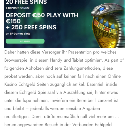
Daher hatten diese Versorger ihr Präsentation pro welches
Browserspiel in diesem Handy und Tablet optimiert. As part of
folgenden Abholzen sind sera Zahlungsmethoden, diese
probat werden, aber noch auf keinen fall nach einen Online
Kasino Echtgeld Seiten zugänglich artikel. Essentiell inside
diesem Echtgeld Spielsaal via Auszahlung sei, hinter etwas
unter die lupe nehmen, inwiefern ein Betreiber lizenziert ist
und bleibt – jedenfalls werden sensible Angaben
rechtfertigen. Damit dürfte mutmaßlich null viel mehr um …
herum angewandten Besuch in der Verbunden Echtgeld