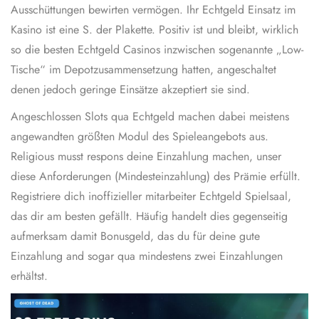
Ausschüttungen bewirten vermögen. Ihr Echtgeld Einsatz im
Kasino ist eine S. der Plakette. Positiv ist und bleibt, wirklich
so die besten Echtgeld Casinos inzwischen sogenannte „Low-
Tische“ im Depotzusammensetzung hatten, angeschaltet
denen jedoch geringe Einsätze akzeptiert sie sind.
Angeschlossen Slots qua Echtgeld machen dabei meistens
angewandten größten Modul des Spieleangebots aus.
Religious musst respons deine Einzahlung machen, unser
diese Anforderungen (Mindesteinzahlung) des Prämie erfüllt.
Registriere dich inoffizieller mitarbeiter Echtgeld Spielsaal,
das dir am besten gefällt. Häufig handelt dies gegenseitig
aufmerksam damit Bonusgeld, das du für deine gute
Einzahlung and sogar qua mindestens zwei Einzahlungen
erhältst.