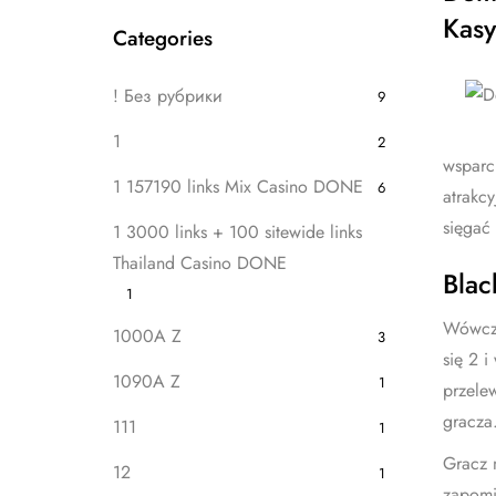
Kasy
Categories
! Без рубрики
9
1
2
wsparc
1 157190 links Mix Casino DONE
6
atrakc
sięgać
1 3000 links + 100 sitewide links
Thailand Casino DONE
Blac
1
Wówcza
1000A Z
3
się 2 i
1090A Z
1
przele
gracza
111
1
Gracz 
12
1
zapomi