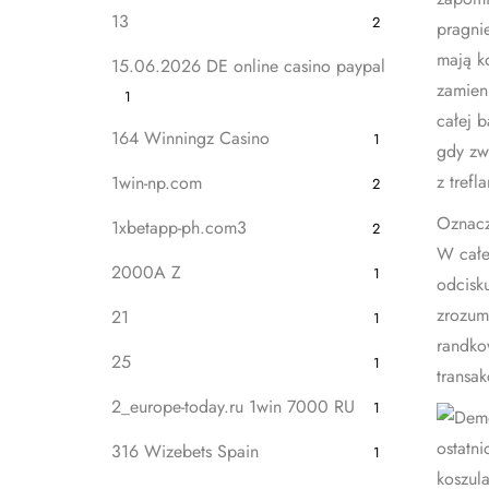
13
2
pragni
mają k
15.06.2026 DE online casino paypal
zamieni
1
całej 
164 Winningz Casino
1
gdy zw
z trefl
1win-np.com
2
Oznacz
1xbetapp-ph.com3
2
W całe
2000A Z
1
odcisk
zrozum
21
1
randko
25
1
transa
2_europe-today.ru 1win 7000 RU
1
ostatni
316 Wizebets Spain
1
koszul