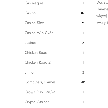
Dostaw
Cas mag es
1
Hamster
Casino
84
więcej 
zweryf
Casino Sites
2
Casino Win Győr
1
casinos
2
Chicken Road
1
Chicken Road 2
1
chilton
3
Computers, Games
40
Crown Play Καζίνο
1
Crypto Casinos
1