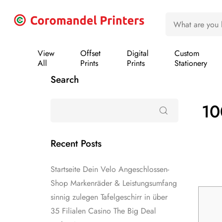
View
Offset
Digital
Custom
All
Prints
Prints
Stationery
Search
10
Recent Posts
Startseite Dein Velo Angeschlossen-
Shop Markenräder & Leistungsumfang
sinnig zulegen Tafelgeschirr in über
35 Filialen Casino The Big Deal