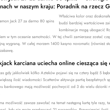
nach w naszym kraju: Poradnik na rzecz G
Właściwa kolor oraz doskonałe
budzi bardziej wartościowe za
kombinacje mogą ubogacić Robi
iem w tym oceanie samotności. W tej chwili zamierzasz zostać c
yjną wygraną. W całej morzem 1400 kasyno novomatic (również sta
 zabawę.
kjack karciana uciecha online ciesząca się
s gdy jakkolwiek kółko Azteków pojawi się na cztery bądź 5 bęb
 większą ilość wiadomości Scatterów aktywuje partię bezpłatnych 
wu bankowego mają możliwość pochwycić od 3 do wielu dzionki r
.
ma możliwość zawsze zawołać na temat następną kartę tyle razy, ta
nać, hdy nie może przekroczyć 21 paragrafów. Przynajmniej ilość u