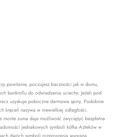
zy powitanie, poczujesz baczności jak w domu,
ch bankrollu do odwiedzenia uciechy. Jeżeli pod
 gracz uzyskuje poboczne darmowe spiny. Podobnie
h kręceń nazywa w niewielkiej odległości.
ie monte zuma daje możliwość zwyciężyć bezpłatne
 wiadomości jednakowych symboli kółka Azteków w
bnach dwóch symboli rozproszenia wygrana