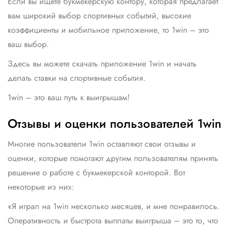
Если вы ищете букмекерскую контору, которая предлагает
вам широкий выбор спортивных событий, высокие
коэффициенты и мобильное приложение, то 1win – это
ваш выбор.
Здесь вы можете скачать приложение 1win и начать
делать ставки на спортивные события.
1win – это ваш путь к выигрышам!
Отзывы и оценки пользователей 1win
Многие пользователи 1win оставляют свои отзывы и
оценки, которые помогают другим пользователям принять
решение о работе с букмекерской конторой. Вот
некоторые из них:
«Я играл на 1win несколько месяцев, и мне понравилось.
Оперативность и быстрота выплаты выигрыша – это то, что