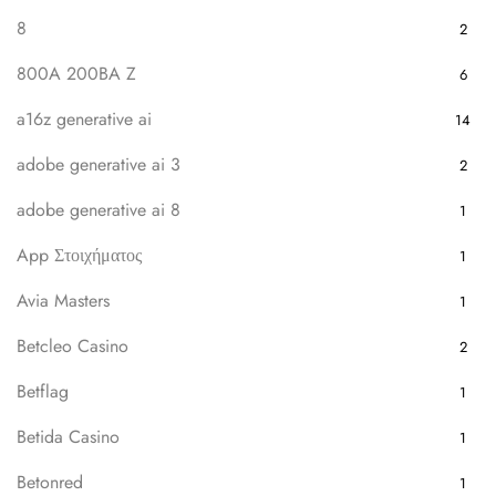
8
2
800A 200BA Z
6
a16z generative ai
14
adobe generative ai 3
2
adobe generative ai 8
1
App Στοιχήματος
1
Avia Masters
1
Betcleo Casino
2
Betflag
1
Betida Casino
1
Betonred
1