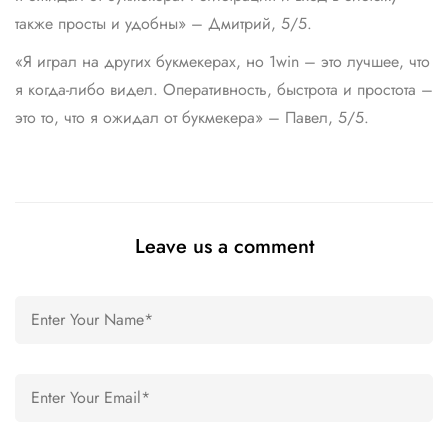
также просты и удобны» – Дмитрий, 5/5.
«Я играл на других букмекерах, но 1win – это лучшее, что
я когда-либо видел. Оперативность, быстрота и простота –
это то, что я ожидал от букмекера» – Павел, 5/5.
Leave us a comment