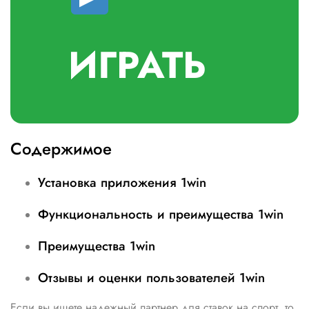
ИГРАТЬ
Содержимое
Установка приложения 1win
Функциональность и преимущества 1win
Преимущества 1win
Отзывы и оценки пользователей 1win
Если вы ищете надежный партнер для ставок на спорт, то