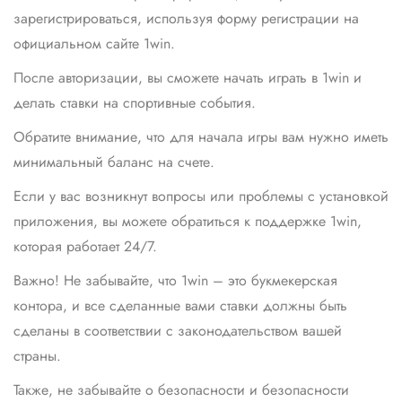
зарегистрироваться, используя форму регистрации на
официальном сайте 1win.
После авторизации, вы сможете начать играть в 1win и
делать ставки на спортивные события.
Обратите внимание, что для начала игры вам нужно иметь
минимальный баланс на счете.
Если у вас возникнут вопросы или проблемы с установкой
приложения, вы можете обратиться к поддержке 1win,
которая работает 24/7.
Важно! Не забывайте, что 1win – это букмекерская
контора, и все сделанные вами ставки должны быть
сделаны в соответствии с законодательством вашей
страны.
Также, не забывайте о безопасности и безопасности