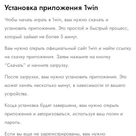
Установка приложения 1win
Чтобы начать играть в 1win, вам нужно скачать и
установить приложение. Это простой и быстрый процесс,
который займет не более 5 минут.
Вам нужно открыть официальный сайт 1win и найти ссылку
на скачку приложения. Затем нажмите на кнопку
“Скачать” и начните загрузку.
После загрузки, вам нужно установить приложение. Это
может занять несколько минут, в зависимости от вашего
устройства.
Когда установка будет завершена, вам нужно открыть
приложение и авторизоваться, используя ваш логин и
пароль.
Если вы еще не зарегистрированы, вам нужно