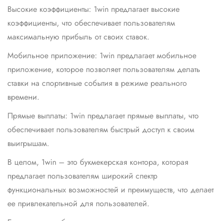
Высокие коэффициенты: 1win предлагает высокие
коэффициенты, что обеспечивает пользователям
максимальную прибыль от своих ставок.
Мобильное приложение: 1win предлагает мобильное
приложение, которое позволяет пользователям делать
ставки на спортивные события в режиме реального
времени.
Прямые выплаты: 1win предлагает прямые выплаты, что
обеспечивает пользователям быстрый доступ к своим
выигрышам.
В целом, 1win – это букмекерская контора, которая
предлагает пользователям широкий спектр
функциональных возможностей и преимуществ, что делает
ее привлекательной для пользователей.