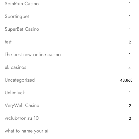
SpinRain Casino
1
Sportingbet
1
SuperBet Casino
1
test
2
The best new online casino
1
uk casinos
4
Uncategorized
48,868
Unlimluck
1
VeryWell Casino
2
vrclub-tron.ru 10
2
what to name your ai
1