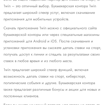
1win
– это отличный выбор. Букмекерская контора 1win
предлагает широкий спектр услуг, включая скачивание
приложения для мобильных устройств.
Скачать приложение 1win можно с официального сайта
букмекерской конторы или через специальные магазины
приложений для Android и iOS. После скачивания и
установки приложения вы сможете делать ставки на спорт,
получать доступ к линии и следить за результатами своих
ставок в любое время и из любого места.
1win предлагает широкий спектр функций, включая
возможность делать ставки на спорт, киберспорт,
политические события и другие. Букмекерская контора
также предлагает различные бонусы и акции для новых и
постоянных клиентов.
Если вы ищете надежный партнер для ставок на спорт, то