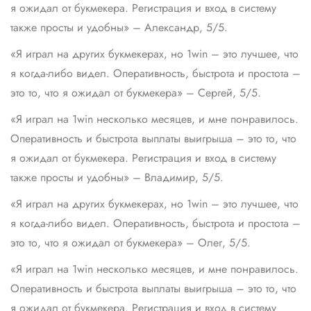
я ожидал от букмекера. Регистрация и вход в систему
также просты и удобны» – Александр, 5/5.
«Я играл на других букмекерах, но 1win – это лучшее, что
я когда-либо видел. Оперативность, быстрота и простота –
это то, что я ожидал от букмекера» – Сергей, 5/5.
«Я играл на 1win несколько месяцев, и мне понравилось.
Оперативность и быстрота выплаты выигрыша – это то, что
я ожидал от букмекера. Регистрация и вход в систему
также просты и удобны» – Владимир, 5/5.
«Я играл на других букмекерах, но 1win – это лучшее, что
я когда-либо видел. Оперативность, быстрота и простота –
это то, что я ожидал от букмекера» – Олег, 5/5.
«Я играл на 1win несколько месяцев, и мне понравилось.
Оперативность и быстрота выплаты выигрыша – это то, что
я ожидал от букмекера. Регистрация и вход в систему