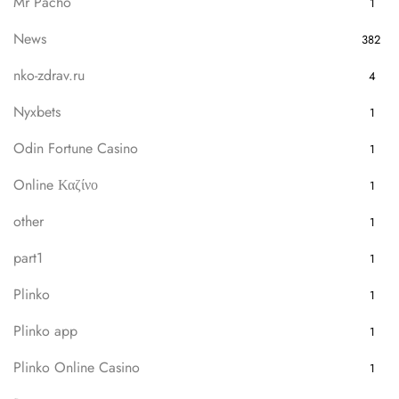
Mr Pacho
1
News
382
nko-zdrav.ru
4
Nyxbets
1
Odin Fortune Casino
1
Online Καζίνο
1
other
1
part1
1
Plinko
1
Plinko app
1
Plinko Online Casino
1