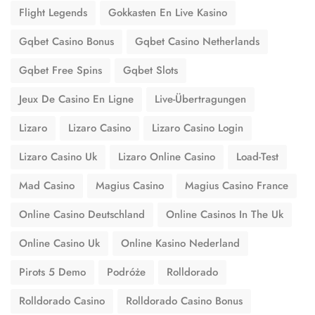
Flight Legends
Gokkasten En Live Kasino
Gqbet Casino Bonus
Gqbet Casino Netherlands
Gqbet Free Spins
Gqbet Slots
Jeux De Casino En Ligne
Live-Übertragungen
Lizaro
Lizaro Casino
Lizaro Casino Login
Lizaro Casino Uk
Lizaro Online Casino
Load-Test
Mad Casino
Magius Casino
Magius Casino France
Online Casino Deutschland
Online Casinos In The Uk
Online Casino Uk
Online Kasino Nederland
Pirots 5 Demo
Podróże
Rolldorado
Rolldorado Casino
Rolldorado Casino Bonus