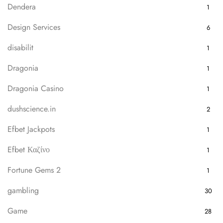
Dendera
1
Design Services
6
disabilit
1
Dragonia
1
Dragonia Casino
1
dushscience.in
2
Efbet Jackpots
1
Efbet Καζίνο
1
Fortune Gems 2
1
gambling
30
Game
28