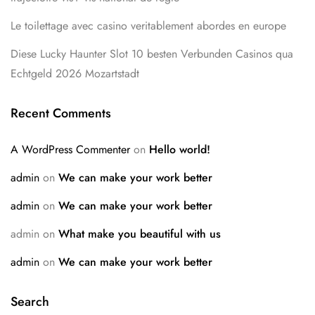
Le toilettage avec casino veritablement abordes en europe
Diese Lucky Haunter Slot 10 besten Verbunden Casinos qua
Echtgeld 2026 Mozartstadt
Recent Comments
A WordPress Commenter
on
Hello world!
admin
on
We can make your work better
admin
on
We can make your work better
admin
on
What make you beautiful with us
admin
on
We can make your work better
Search