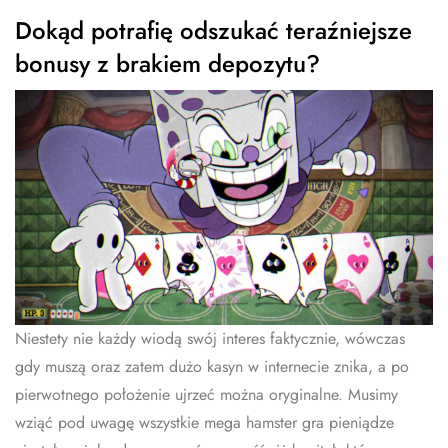
Dokąd potrafię odszukać teraźniejsze
bonusy z brakiem depozytu?
Niestety nie każdy wiodą swój interes faktycznie, wówczas
gdy muszą oraz zatem dużo kasyn w internecie znika, a po
pierwotnego położenie ujrzeć można oryginalne. Musimy
wziąć pod uwagę wszystkie
mega hamster gra pieniądze