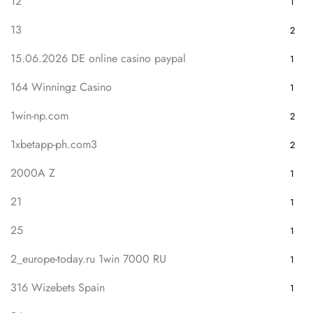
12
1
13
2
15.06.2026 DE online casino paypal
1
164 Winningz Casino
1
1win-np.com
2
1xbetapp-ph.com3
2
2000A Z
1
21
1
25
1
2_europe-today.ru 1win 7000 RU
1
316 Wizebets Spain
1