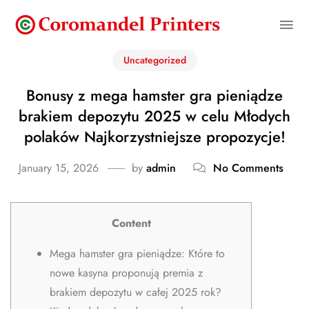
Uncategorized
Bonusy z mega hamster gra pieniądze
brakiem depozytu 2025 w celu Młodych
polaków Najkorzystniejsze propozycje!
January 15, 2026
by
admin
No Comments
Content
Mega hamster gra pieniądze: Które to
nowe kasyna proponują premia z
brakiem depozytu w całej 2025 rok?