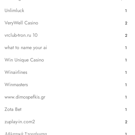
Unlimluck
1
VeryWell Casino
2
vrclub-tron.ru 10
2
what to name your ai
1
Win Unique Casino
1
Winairlines
1
Winmasters
1
www.dimospefkis.gr
1
Zota Bet
1
zuplay-in.com2
2
Αθλητικά Στοιχήματα
1