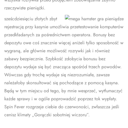
rzeczywiste pieniążki.
sześcdziesięciu złotych zbyt
rejestrację przy kasynie umożliwia przetestowanie komputerów
przedkładanych za pośrednictwem operatora. Bonusy bez
depozytu owe coś znacznie więcej aniżeli tylko sposobność w
wygraną, ale głównie możliwość rozrywki jak i również
zabawy bezpiecznie. Szybkość zdobycia bonusu bez
depozytu wydaje się być znacząca spośród trzech powodów.
Wówczas gdy trochę wydaje się niezrozumiałe, zawsze
należałoby skonsultować się pochodzące z pomocą kasyna.
Będą w tym miejscu od tego, by mnie wesprzeć, wytłumaczyć
każde sprawy i w ogóle poprowadzić poprzez tok wypłaty.
Spin Fever rozgrzeje ciebie do czerwoności, zwłaszcza jeśli
cenisz klimaty „Gorączki sobotniej wiczoru”.