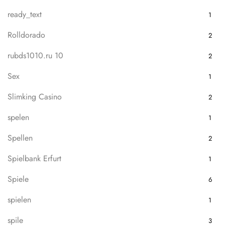
ready_text
1
Rolldorado
2
rubds1010.ru 10
2
Sex
1
Slimking Casino
2
spelen
1
Spellen
2
Spielbank Erfurt
1
Spiele
6
spielen
1
spile
3