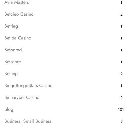
Avia Masters
1
Betcleo Casino
2
Betflag
1
Betida Casino
1
Betonred
1
Betscore
1
Betting
2
BingoBongoStars Casino
1
Binnarybet Casino
2
blog
101
Business, Small Business
9