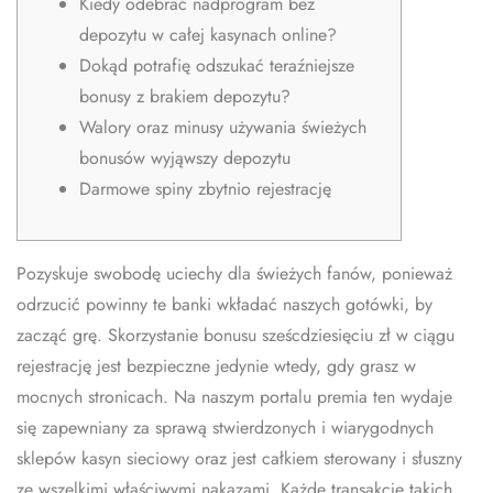
Kiedy odebrać nadprogram bez
depozytu w całej kasynach online?
Dokąd potrafię odszukać teraźniejsze
bonusy z brakiem depozytu?
Walory oraz minusy używania świeżych
bonusów wyjąwszy depozytu
Darmowe spiny zbytnio rejestrację
Pozyskuje swobodę uciechy dla świeżych fanów, ponieważ
odrzucić powinny te banki wkładać naszych gotówki, by
zacząć grę. Skorzystanie bonusu sześcdziesięciu zł w ciągu
rejestrację jest bezpieczne jedynie wtedy, gdy grasz w
mocnych stronicach. Na naszym portalu premia ten wydaje
się zapewniany za sprawą stwierdzonych i wiarygodnych
sklepów kasyn sieciowy oraz jest całkiem sterowany i słuszny
ze wszelkimi właściwymi nakazami.
Każde transakcje takich