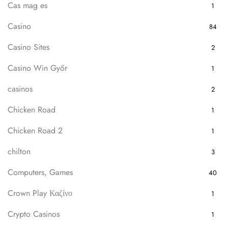
Cas mag es
1
Casino
84
Casino Sites
2
Casino Win Győr
1
casinos
2
Chicken Road
1
Chicken Road 2
1
chilton
3
Computers, Games
40
Crown Play Καζίνο
1
Crypto Casinos
1