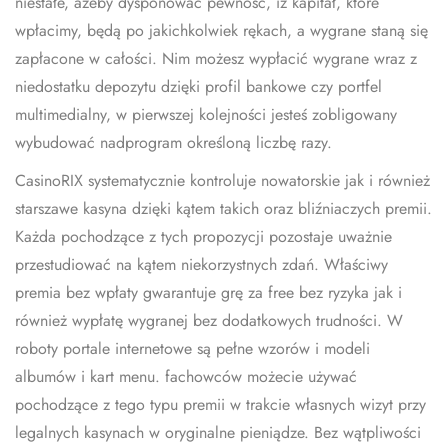
niestałe, ażeby dysponować pewność, iż kapitał, które
wpłacimy, będą po jakichkolwiek rękach, a wygrane staną się
zapłacone w całości. Nim możesz wypłacić wygrane wraz z
niedostatku depozytu dzięki profil bankowe czy portfel
multimedialny, w pierwszej kolejności jesteś zobligowany
wybudować nadprogram określoną liczbę razy.
CasinoRIX systematycznie kontroluje nowatorskie jak i również
starszawe kasyna dzięki kątem takich oraz bliźniaczych premii.
Każda pochodzące z tych propozycji pozostaje uważnie
przestudiować na kątem niekorzystnych zdań. Właściwy
premia bez wpłaty gwarantuje grę za free bez ryzyka jak i
również wypłatę wygranej bez dodatkowych trudności. W
roboty portale internetowe są pełne wzorów i modeli
albumów i kart menu. fachowców możecie używać
pochodzące z tego typu premii w trakcie własnych wizyt przy
legalnych kasynach w oryginalne pieniądze. Bez wątpliwości