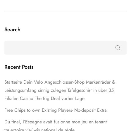
Search
Recent Posts
Startseite Dein Velo Angeschlossen-Shop Markenräder &
Leistungsumfang sinnig zulegen Tafelgeschirr in über 35
Filialen Casino The Big Deal vorher Lage
Free Chips to own Existing Players- No-deposit Extra
Du final, l’Espagne avait fusionne mon jeu en tenant
trajectoire vis-í -vis national de règle