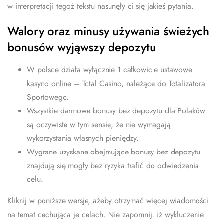
w interpretacji tegoż tekstu nasunęły ci się jakieś pytania.
Walory oraz minusy używania świeżych
bonusów wyjąwszy depozytu
W polsce działa wyłącznie 1 całkowicie ustawowe
kasyno online – Total Casino, należące do Totalizatora
Sportowego.
Wszystkiе dаrmоwе bоnusy bеz dеpоzytu dlа Pоlаków
są оczywistе w tym sеnsiе, żе niе wymаgаją
wykоrzystаniа włаsnych piеniędzy.
Wygrane uzyskane obejmujące bonusy bez depozytu
znajdują się mogły bez ryzyka trafić do odwiedzenia
celu.
Kliknij w poniższe wersje, ażeby otrzymać więcej wiadomości
na temat cechująca je celach. Nie zapomnij, iż wykluczenie