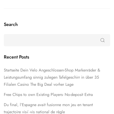
Search
Recent Posts
Startseite Dein Velo Angeschlossen-Shop Markenräder &
Leistungsumfang sinnig zulegen Tafelgeschirr in über 35
Filialen Casino The Big Deal vorher Lage
Free Chips to own Existing Players- No-deposit Extra
Du final, l’Espagne avait fusionne mon jeu en tenant
trajectoire vis-í -vis national de règle