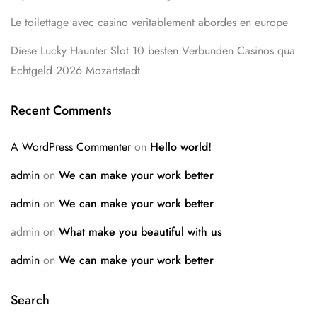
Le toilettage avec casino veritablement abordes en europe
Diese Lucky Haunter Slot 10 besten Verbunden Casinos qua
Echtgeld 2026 Mozartstadt
Recent Comments
A WordPress Commenter
on
Hello world!
admin
on
We can make your work better
admin
on
We can make your work better
admin
on
What make you beautiful with us
admin
on
We can make your work better
Search