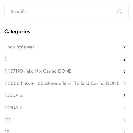
Categories
! Без рубрики
9
1
2
1 157190 links Mix Casino DONE
6
1 3000 links + 100 sitewide links Thailand Casino DONE
1
1000A Z
3
1090A Z
1
111
1
12
1