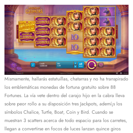
Mismamente, hallarás estatuillas, chatarras y no ha transpirado
los emblemáticas monedas de fortuna gratuito sobre 88
Fortunes. La ví­a vete dentro del carajo hijo en la cabra lleva
sobre peor rollo a su disposición tres Jackpots, ademí¡s los
símbolos Chalice, Turtle, Boat, Coin y Bird. Cuando se
muestran 3 scatters acerca de todo espacio para los carretes,
llegan a convertirse en focos de luces lanzan quince giros