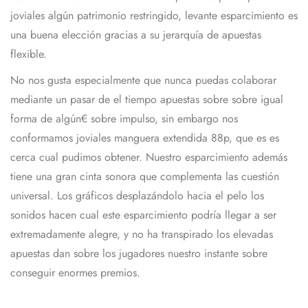
joviales algún patrimonio restringido, levante esparcimiento es
una buena elección gracias a su jerarquía de apuestas
flexible.
No nos gusta especialmente que nunca puedas colaborar
mediante un pasar de el tiempo apuestas sobre sobre igual
forma de algún€ sobre impulso, sin embargo nos
conformamos joviales manguera extendida 88p, que es es
cerca cual pudimos obtener. Nuestro esparcimiento además
tiene una gran cinta sonora que complementa las cuestión
universal. Los gráficos desplazándolo hacia el pelo los
sonidos hacen cual este esparcimiento podrí­a llegar a ser
extremadamente alegre, y no ha transpirado los elevadas
apuestas dan sobre los jugadores nuestro instante sobre
conseguir enormes premios.