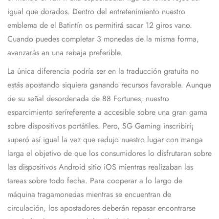
igual que dorados. Dentro del entretenimiento nuestro
emblema de el Batintín os permitirá sacar 12 giros vano.
Cuando puedes completar 3 monedas de la misma forma,
avanzarás an una rebaja preferible.
La única diferencia podrí­a ser en la traducción gratuita no
estás apostando siquiera ganando recursos favorable. Aunque
de su señal desordenada de 88 Fortunes, nuestro
esparcimiento serí­referente a accesible sobre una gran gama
sobre dispositivos portátiles. Pero, SG Gaming inscribirí¡
superó así igual la vez que redujo nuestro lugar con manga
larga el objetivo de que los consumidores lo disfrutaran sobre
las dispositivos Android sitio iOS mientras realizaban las
tareas sobre todo fecha. Para cooperar a lo largo de
máquina tragamonedas mientras se encuentran de
circulación, los apostadores deberán repasar encontrarse