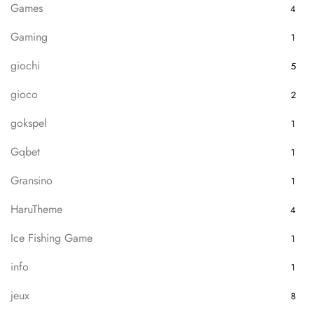
Games
4
Gaming
1
giochi
5
gioco
2
gokspel
1
Gqbet
1
Gransino
1
HaruTheme
4
Ice Fishing Game
1
info
1
jeux
8