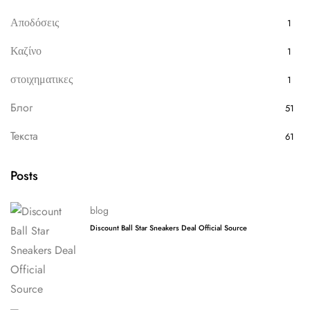
Αποδόσεις
1
Καζίνο
1
στοιχηματικες
1
Блог
51
Текста
61
Posts
blog
Discount Ball Star Sneakers Deal Official Source