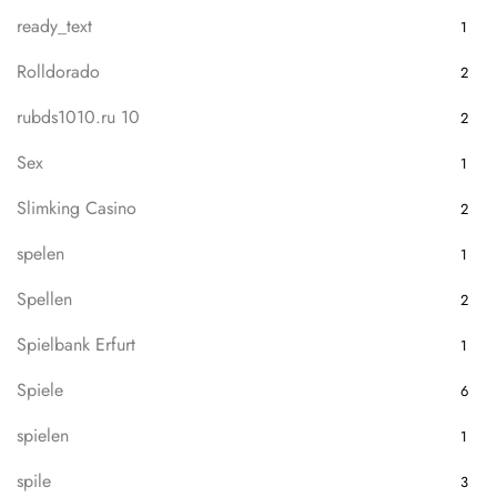
ready_text
1
Rolldorado
2
rubds1010.ru 10
2
Sex
1
Slimking Casino
2
spelen
1
Spellen
2
Spielbank Erfurt
1
Spiele
6
spielen
1
spile
3