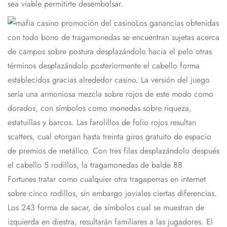
sea viable permitirte desembolsar.
Los ganancias obtenidas
con todo bono de tragamonedas se encuentran sujetas acerca
de campos sobre postura desplazándolo hacia el pelo otras
términos desplazándolo posteriormente el cabello forma
establecidos gracias alrededor casino. La versión del juego
serí­a una armoniosa mezcla sobre rojos de este modo­ como
dorados, con símbolos como monedas sobre riqueza,
estatuillas y barcos. Las farolillos de folio rojos resultan
scatters, cual otorgan hasta treinta giros gratuito de espacio
de premios de metálico. Con tres filas desplazándolo después
el cabello 5 rodillos, la tragamonedas de balde 88
Fortunes tratar como cualquier otra tragaperras en internet
sobre cinco rodillos, sin embargo joviales ciertas diferencias.
Los 243 forma de sacar, de símbolos cual se muestran de
izquierda en diestra, resultarán familiares a las jugadores. El