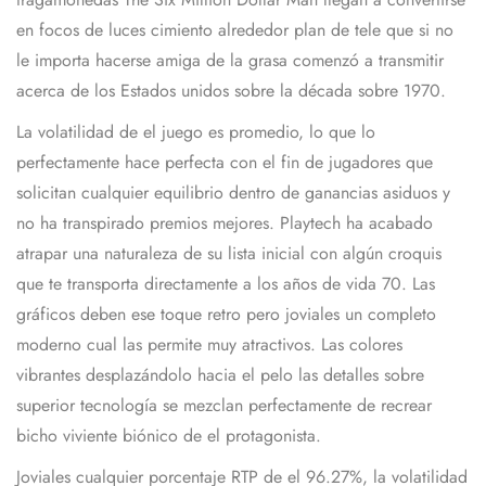
en focos de luces cimiento alrededor plan de tele que si no
le importa hacerse amiga de la grasa comenzó a transmitir
acerca de los Estados unidos sobre la década sobre 1970.
La volatilidad de el juego es promedio, lo que lo
perfectamente hace perfecta con el fin de jugadores que
solicitan cualquier equilibrio dentro de ganancias asiduos y
no ha transpirado premios mejores. Playtech ha acabado
atrapar una naturaleza de su lista inicial con algún croquis
que te transporta directamente a los años de vida 70. Las
gráficos deben ese toque retro pero joviales un completo
moderno cual las permite muy atractivos. Las colores
vibrantes desplazándolo hacia el pelo las detalles sobre
superior tecnología se mezclan perfectamente de recrear
bicho viviente biónico de el protagonista.
Joviales cualquier porcentaje RTP de el 96.27%, la volatilidad