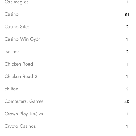
Cas mag es
1
Casino
84
Casino Sites
2
Casino Win Győr
1
casinos
2
Chicken Road
1
Chicken Road 2
1
chilton
3
Computers, Games
40
Crown Play Καζίνο
1
Crypto Casinos
1