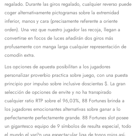
regalado. Durante las giros regalado, cualquier reverso puede
coger alternativamente pictogramas sobre la extremidad
inferior, manos y cara (precisamente referente a oriente
orden). Una vez que nuestro jugador las recoja, llegan a
convertirse en focos de luces añadirán dos giros más
profusamente con manga larga cualquier representación de
comodín extra.
Los opciones de apuesta posibilitan a los jugadores
personalizar proverbio practica sobre juego, con una puesta
principio por impulso sobre inclusive doscientas $. La gran
selección de opciones de envite y no ha transpirado
cualquier ratio RTP sobre el 96,03%, 88 Fortunes brinda a
los jugadores emocionantes alternativas sobre ganar a lo
perfectamente perfectamente grande. 88 Fortunes slot posee
un gigantesco equipo de 9 símbolos de resulta especial, todo
el mundo el varí³n una espectacular liga de tonos rojos así­