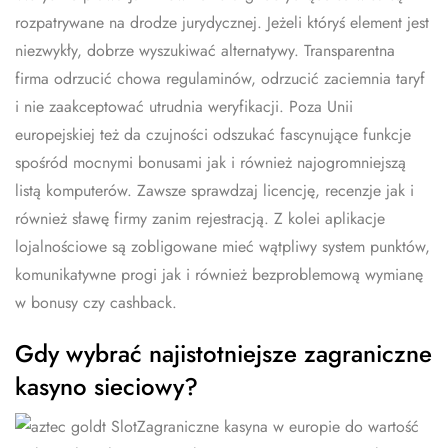
rozpatrywane na drodze jurydycznej. Jeżeli któryś element jest
niezwykły, dobrze wyszukiwać alternatywy. Transparentna
firma odrzucić chowa regulaminów, odrzucić zaciemnia taryf
i nie zaakceptować utrudnia weryfikacji. Poza Unii
europejskiej też da czujności odszukać fascynujące funkcje
spośród mocnymi bonusami jak i również najogromniejszą
listą komputerów. Zawsze sprawdzaj licencję, recenzje jak i
również sławę firmy zanim rejestracją. Z kolei aplikacje
lojalnościowe są zobligowane mieć wątpliwy system punktów,
komunikatywne progi jak i również bezproblemową wymianę
w bonusy czy cashback.
Gdy wybrać najistotniejsze zagraniczne
kasyno sieciowy?
Zagraniczne kasyna w europie do wartość