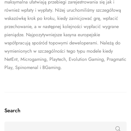
maksymalna ułatwiają przebiegi zarejestrowania się jak i
również wpłaty i wypłaty. Niżej uruchomiliśmy szczegółową
wskazówkę krok po kroku, kiedy zainicjować grę, wpłacić
przechowanie, a w następnej kolejności wypłacić wygrane
pieniądze. Najpozytywniejsze kasyna europejskie
współpracują spośród topowymi deweloperami. Należą do
wymienionych w szczególności tego typu modele kiedy
NetEnt, Microgaming, Playtech, Evolution Gaming, Pragmatic
Play, Spinomenal i BGaming.
Search