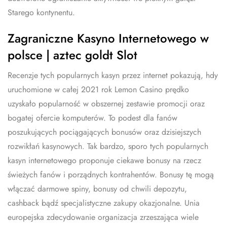
Starego kontynentu.
Zagraniczne Kasyno Internetowego w
polsce | aztec goldt Slot
Recenzje tych popularnych kasyn przez internet pokazują, hdy
uruchomione w całej 2021 rok Lemon Casino prędko
uzyskało popularność w obszernej zestawie promocji oraz
bogatej ofercie komputerów. To podest dla fanów
poszukujących pociągających bonusów oraz dzisiejszych
rozwikłań kasynowych. Tak bardzo, sporo tych popularnych
kasyn internetowego proponuje ciekawe bonusy na rzecz
świeżych fanów i porządnych kontrahentów. Bonusy tę mogą
włączać darmowe spiny, bonusy od chwili depozytu,
cashback bądź specjalistyczne zakupy okazjonalne. Unia
europejska zdecydowanie organizacja zrzeszająca wiele