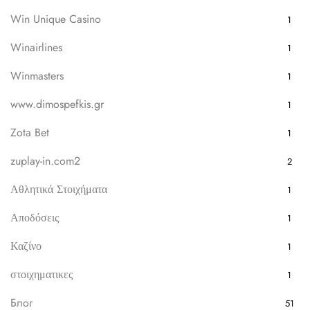
Win Unique Casino
1
Winairlines
1
Winmasters
1
www.dimospefkis.gr
1
Zota Bet
1
zuplay-in.com2
2
Αθλητικά Στοιχήματα
1
Αποδόσεις
1
Καζίνο
1
στοιχηματικες
1
Блог
51