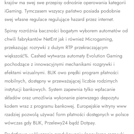
krajów ma swej swe przepisy odnośnie operowania kategorii
iGaming. Tymczasem wszyscy państwo posiada podobnie
swej własne regulace regulujące hazard przez internet.
Spinsy rozróżnia baczności bogatym wyborem automatów od
chwili fabrykantów NetEnt jak i również Microgaming,
przekazując rozrywki z dużym RTP przekraczającym
większość%. Cashed wytwarza automaty Evolution Gaming
pochodzące z innowacyjnymi mechanikami rozgrywki i
efektami wizualnymi. BLIK owo prędki program płatności
mobilnych, dostępny w przeważającej liczbie rodzimych
instytucji bankowych. System zapewnia tylko wpłacanie
składów oraz umożliwia wykonanie pierwszego depozytu
kodem wraz z programu bankowej. Europejskie witryny www
rzadziej pozwolą używać form płatności dostępnych w polsce
wówczas gdy BLIK, Przelewy24 bądź Dotpay.