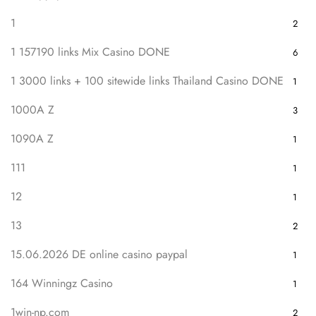
1
2
1 157190 links Mix Casino DONE
6
1 3000 links + 100 sitewide links Thailand Casino DONE
1
1000A Z
3
1090A Z
1
111
1
12
1
13
2
15.06.2026 DE online casino paypal
1
164 Winningz Casino
1
1win-np.com
2