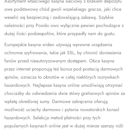
Asortyment właściwego kasyna sieciowy z brakiem depozytu
owe podstawowy chód gwoli wszelakiego gracza, jaki chce
weselić się bezpieczną i zadowalającą zabawą. Szybkie
należności przy Posido owo wyłącznie pewien pochodzące z
dużej ilości podzespołów, które przypadły nam do gustu.
Europejskie kasyna wideo używają wprawne urządzenia
ochronne szyfrowania, takie jak SSL, by chronić doniesienia
fanów przed nieautoryzowanym dostępem. Obce kasyna
przez internet proponują też bonus pod postacią darmowych
spinów, oznacza to obrotów w całej niektórych rozrywkach
hazardowych. Najlepsze kasyna online umożliwiają otrzymać
chociażby do odwiedzenia dwie stówy gratisowych spinów za
wpłatę określonej sumy. Darmowe zakręcenia oferują
możliwość uciechy darmowo i pytania nowatorskich konsol
hazardowych. Selekcja metod płatności przy tych
popularnych kasynach online jest w dużej mierze szerszy niźli