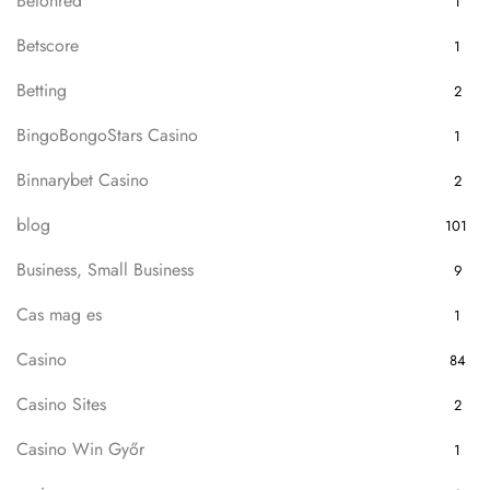
Betonred
1
Betscore
1
Betting
2
BingoBongoStars Casino
1
Binnarybet Casino
2
blog
101
Business, Small Business
9
Cas mag es
1
Casino
84
Casino Sites
2
Casino Win Győr
1