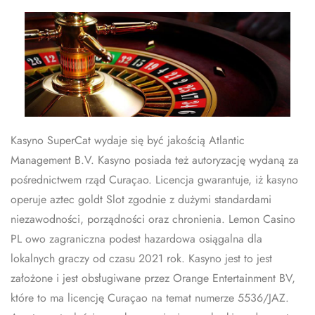
Kasyno SuperCat wydaje się być jakością Atlantic
Management B.V. Kasyno posiada też autoryzację wydaną za
pośrednictwem rząd Curaçao. Licencja gwarantuje, iż kasyno
operuje
aztec goldt Slot
zgodnie z dużymi standardami
niezawodności, porządności oraz chronienia. Lemon Casino
PL owo zagraniczna podest hazardowa osiągalna dla
lokalnych graczy od czasu 2021 rok. Kasyno jest to jest
założone i jest obsługiwane przez Orange Entertainment BV,
które to ma licencję Curaçao na temat numerze 5536/JAZ.