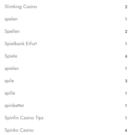
Slimking Casino
2
spelen
1
Spellen
2
Spielbank Erfurt
1
Spiele
6
spielen
1
spile
3
spille
1
spinbetter
1
Spinfin Casino Tips
1
Spinko Casino
4