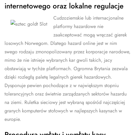
internetowego oraz lokalne regulacje
Cudzoziemskie lub internacjonalne
platformy hazardowe nie
zaakceptować mogą wręczać gierek
losowych Norwegom. Dlatego hazard online jest w nim
swego rodzaju zmonopolizowany przez korporacje narodowe,
mimo że nie istnieje wybranych kar gwoli takich, jacy
obstawiają w tychże platformach. Ogromna Brytania zezwala
dzięki rozległą paletę legalnych gierek hazardowych.
Dysponuje pewien pochodzące z w największym stopniu
tolerancyjnych oraz świetnie zarządzanych sektorów hazardu
na ziemi. Ruletka sieciowy jest wybraną spośród najczęściej
granych komputerów stołowych w najlepszych kasynach w
europie.
Procedura wpłaty i wypłaty kasy