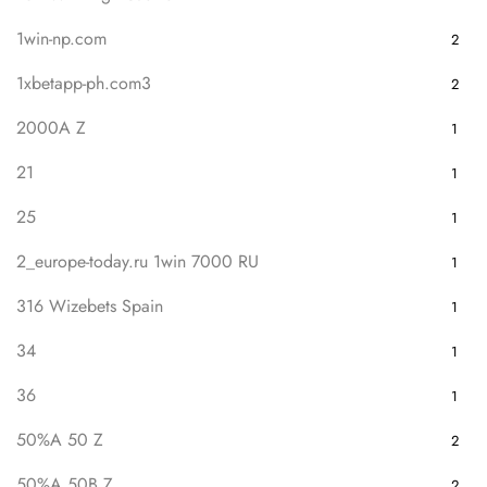
1win-np.com
2
1xbetapp-ph.com3
2
2000A Z
1
21
1
25
1
2_europe-today.ru 1win 7000 RU
1
316 Wizebets Spain
1
34
1
36
1
50%A 50 Z
2
50%A 50B Z
2