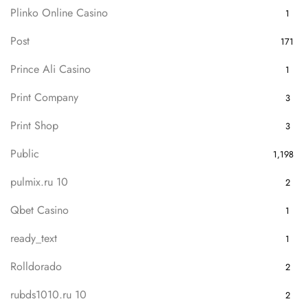
Plinko Online Casino
1
Post
171
Prince Ali Casino
1
Print Company
3
Print Shop
3
Public
1,198
pulmix.ru 10
2
Qbet Casino
1
ready_text
1
Rolldorado
2
rubds1010.ru 10
2