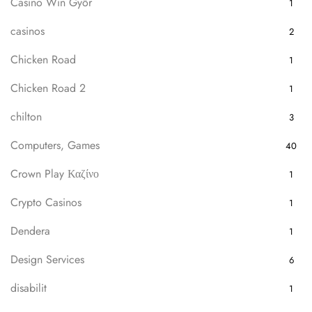
Casino Win Győr
1
casinos
2
Chicken Road
1
Chicken Road 2
1
chilton
3
Computers, Games
40
Crown Play Καζίνο
1
Crypto Casinos
1
Dendera
1
Design Services
6
disabilit
1