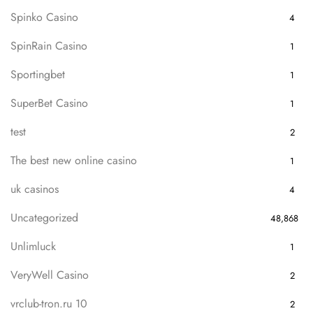
Spinko Casino
4
SpinRain Casino
1
Sportingbet
1
SuperBet Casino
1
test
2
The best new online casino
1
uk casinos
4
Uncategorized
48,868
Unlimluck
1
VeryWell Casino
2
vrclub-tron.ru 10
2