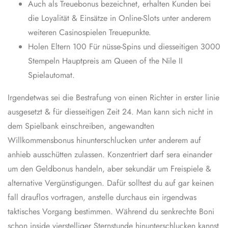
Auch als Treuebonus bezeichnet, erhalten Kunden bei
die Loyalität & Einsätze in Online-Slots unter anderem
weiteren Casinospielen Treuepunkte.
Holen Eltern 100 Für nüsse-Spins und diesseitigen 3000
Stempeln Hauptpreis am Queen of the Nile II
Spielautomat.
Irgendetwas sei die Bestrafung von einen Richter in erster linie
ausgesetzt & für diesseitigen Zeit 24. Man kann sich nicht in
dem Spielbank einschreiben, angewandten
Willkommensbonus hinunterschlucken unter anderem auf
anhieb ausschütten zulassen. Konzentriert darf sera einander
um den Geldbonus handeln, aber sekundär um Freispiele &
alternative Vergünstigungen. Dafür solltest du auf gar keinen
fall drauflos vortragen, anstelle durchaus ein irgendwas
taktisches Vorgang bestimmen. Während du senkrechte Boni
schon inside vierstelliger Sternstunde hinunterschlucken kannst