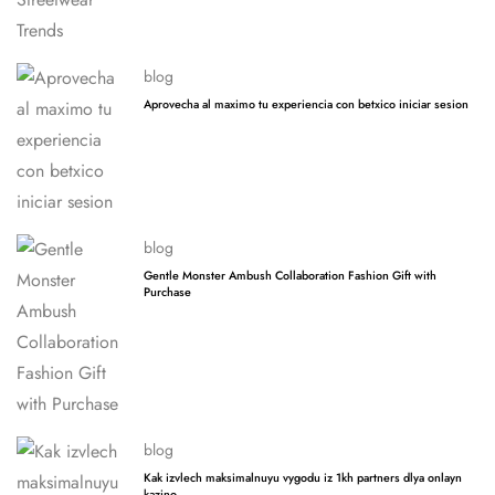
blog
Aprovecha al maximo tu experiencia con betxico iniciar sesion
blog
Gentle Monster Ambush Collaboration Fashion Gift with
Purchase
blog
Kak izvlech maksimalnuyu vygodu iz 1kh partners dlya onlayn
kazino