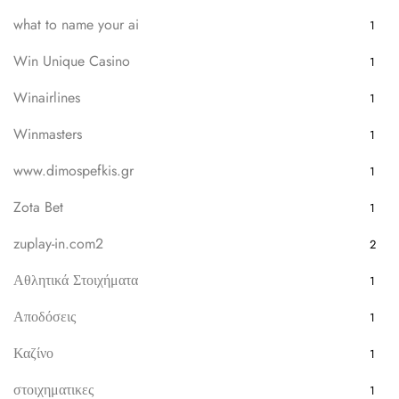
what to name your ai
1
Win Unique Casino
1
Winairlines
1
Winmasters
1
www.dimospefkis.gr
1
Zota Bet
1
zuplay-in.com2
2
Αθλητικά Στοιχήματα
1
Αποδόσεις
1
Καζίνο
1
στοιχηματικες
1