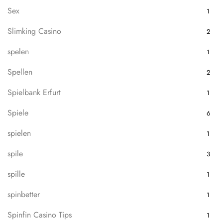
Sex
1
Slimking Casino
2
spelen
1
Spellen
2
Spielbank Erfurt
1
Spiele
6
spielen
1
spile
3
spille
1
spinbetter
1
Spinfin Casino Tips
1