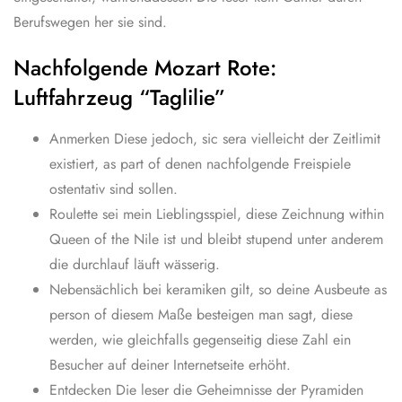
Berufswegen her sie sind.
Nachfolgende Mozart Rote:
Luftfahrzeug “Taglilie”
Anmerken Diese jedoch, sic sera vielleicht der Zeitlimit
existiert, as part of denen nachfolgende Freispiele
ostentativ sind sollen.
Roulette sei mein Lieblingsspiel, diese Zeichnung within
Queen of the Nile ist und bleibt stupend unter anderem
die durchlauf läuft wässerig.
Nebensächlich bei keramiken gilt, so deine Ausbeute as
person of diesem Maße besteigen man sagt, diese
werden, wie gleichfalls gegenseitig diese Zahl ein
Besucher auf deiner Internetseite erhöht.
Entdecken Die leser die Geheimnisse der Pyramiden