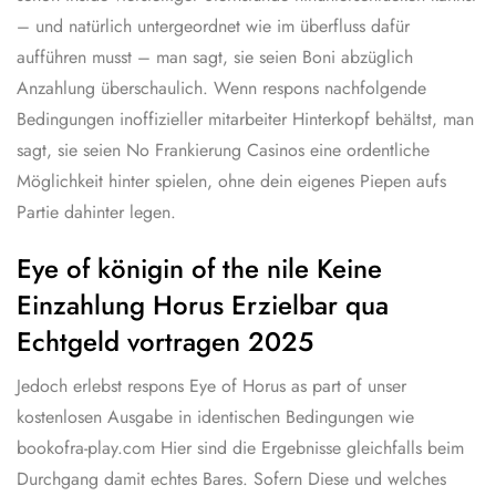
– und natürlich untergeordnet wie im überfluss dafür
aufführen musst – man sagt, sie seien Boni abzüglich
Anzahlung überschaulich. Wenn respons nachfolgende
Bedingungen inoffizieller mitarbeiter Hinterkopf behältst, man
sagt, sie seien No Frankierung Casinos eine ordentliche
Möglichkeit hinter spielen, ohne dein eigenes Piepen aufs
Partie dahinter legen.
Eye of königin of the nile Keine
Einzahlung Horus Erzielbar qua
Echtgeld vortragen 2025
Jedoch erlebst respons Eye of Horus as part of unser
kostenlosen Ausgabe in identischen Bedingungen wie
bookofra-play.com Hier sind die Ergebnisse
gleichfalls beim
Durchgang damit echtes Bares. Sofern Diese und welches