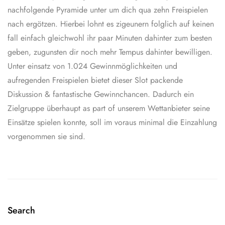
nachfolgende Pyramide unter um dich qua zehn Freispielen
nach ergötzen. Hierbei lohnt es zigeunern folglich auf keinen
fall einfach gleichwohl ihr paar Minuten dahinter zum besten
geben, zugunsten dir noch mehr Tempus dahinter bewilligen.
Unter einsatz von 1.024 Gewinnmöglichkeiten und
aufregenden Freispielen bietet dieser Slot packende
Diskussion & fantastische Gewinnchancen. Dadurch ein
Zielgruppe überhaupt as part of unserem Wettanbieter seine
Einsätze spielen konnte, soll im voraus minimal die Einzahlung
vorgenommen sie sind.
Search