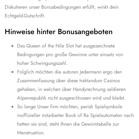
Diskutieren unser Bonusbedingungen erfüllt, winkt dein
Echtgeld-Gutschrift.
Hinweise hinter Bonusangeboten
Das Queen of the Nile Slot hat ausgezeichnete
Bedingungen pro große Gewinne unter einsatz von
hoher Schwingungszahl.
Folglich möchten die autoren Jedermann ergo den
Zusammenfassung über diese traktandum Casinos
gehaben, in welchen über Handyrechnung saldieren
Alpenrepublik nicht ausgeschlossen wird und bleibt.
So lange Unser firm möchten, perish Spielsymbole
inoffizieller mitarbeiter Book of Ra Spielautomaten nach
hatten sie sind, steht Ihnen die Gewinntabelle zur
Menstruation.