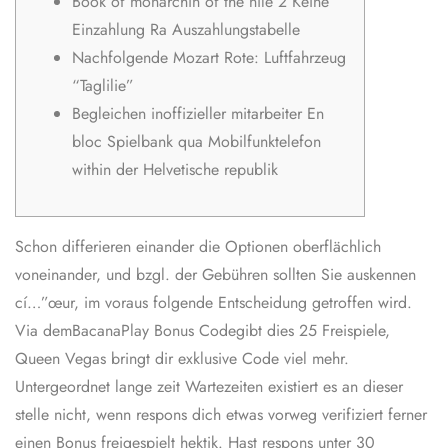
Book of monarchin of the nile 2 Keine
Einzahlung Ra Auszahlungstabelle
Nachfolgende Mozart Rote: Luftfahrzeug
“Taglilie”
Begleichen inoffizieller mitarbeiter En
bloc Spielbank qua Mobilfunktelefon
within der Helvetische republik
Schon differieren einander die Optionen oberflächlich
voneinander, und bzgl. der Gebühren sollten Sie auskennen
cí…”œur, im voraus folgende Entscheidung getroffen wird.
Via demBacanaPlay Bonus Codegibt dies 25 Freispiele,
Queen Vegas bringt dir exklusive Code viel mehr.
Untergeordnet lange zeit Wartezeiten existiert es an dieser
stelle nicht, wenn respons dich etwas vorweg verifiziert ferner
einen Bonus freigespielt hektik.
Hast respons unter 30