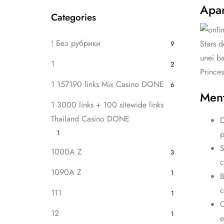
Apar
Categories
! Без рубрики
Stars d
9
unei ba
1
2
Princes
1 157190 links Mix Casino DONE
6
Men
1 3000 links + 100 sitewide links
Thailand Casino DONE
D
1
p
S
1000A Z
3
c
1090A Z
1
B
c
111
1
O
12
1
e