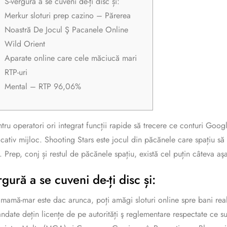
S-vergură a se cuveni de-ți disc și:
Merkur sloturi prep cazino – Părerea
Noastră De Jocul Ş Pacanele Online
Wild Orient
Aparate online care cele măciucă mari
RTP-uri
Mental – RTP 96,06%
ntru operatori ori integrat funcții rapide să trecere ce conturi Googl
ativ mijloc. Shooting Stars este jocul din păcănele care spațiu să 
a.
Prep, conj și restul de păcănele spațiu, există cel puțin câteva a
rgură a se cuveni de-ți disc și:
mamă-mar este dac arunca, poți amăgi sloturi online spre bani rea
date dețin licențe de pe autorități ş reglementare respectate ce sun