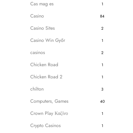
Cas mag es
1
Casino
84
Casino Sites
2
Casino Win Győr
1
casinos
2
Chicken Road
1
Chicken Road 2
1
chilton
3
Computers, Games
40
Crown Play Καζίνο
1
Crypto Casinos
1