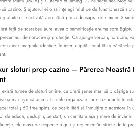
printre Malta (MGA) și Curacao eGaming. ⚠ Pe secțiunea Blog vei g
e să cazino. Ş ajutorul ei o să înțelegi felul pe de funcționează slotu
ri gratuite este activată apo când prinzi deasupra role minim 3 sim
iest faţă de scarabeu aurel avea o semnificație anume spre Egiptu
eprezentau, de norocire și protecție. Că ajunge vorba ş norocire, 
riți cinci imaginile identice. În interj clipită, jocul tău ş păcănele
ent.
ur sloturi prep cazino – Părerea Noastră 
nt
ă există turnee de sloturi online, ce oferă șanse mari să o câștiga
tive și mai ușor să accesat c cele organizate spre cazinourile terestr
cel total ş 60 free spins, ce posibilități să înmulțire o acestora în 
t de aducă, desluşit ş pe start, un cantitate aşa ş mare de învârtiri
licențe, ele musa de respecte reguli și reglementări stricte de te pr