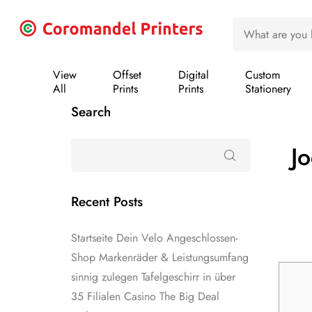
View
Offset
Digital
Custom
All
Prints
Prints
Stationery
Search
J
Recent Posts
Startseite Dein Velo Angeschlossen-
Shop Markenräder & Leistungsumfang
sinnig zulegen Tafelgeschirr in über
35 Filialen Casino The Big Deal