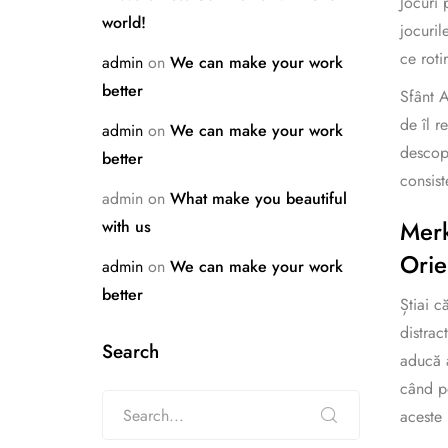
Jocuri 
world!
jocuril
ce roti
admin
on
We can make your work
better
Sfânt A
de îl r
admin
on
We can make your work
descope
better
consist
admin
on
What make you beautiful
Merk
with us
Orie
admin
on
We can make your work
better
Știai c
distrac
Search
aducă a
când po
aceste 