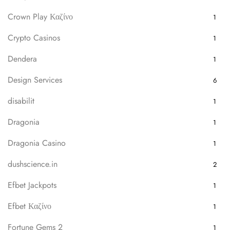
Crown Play Καζίνο
1
Crypto Casinos
1
Dendera
1
Design Services
6
disabilit
1
Dragonia
1
Dragonia Casino
1
dushscience.in
2
Efbet Jackpots
1
Efbet Καζίνο
1
Fortune Gems 2
1