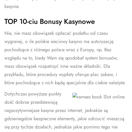
kasynie.
TOP 10-ciu Bonusy Kasynowe
Nie, nie masz obowiązek opłacać podatku od czasu
wygranej, o ile polskie sieciowy kasyno ma autoryzację
pochodzące z różnego polsce wraz z Europy, np. Bez
względu na to, kiedy Wam się spodobał system bonusów,
masz obowiązek rozpatrzyć inne ważne składniki. Dla
przykładu, które procedury wypłaty oferuje plac zabaw, i
które pochodzące z nich będą specjalnie dla ciebie należyte.
Dotychczas powyższe punkty
dość dobrze przedstawiają
najpozytywniejsze kasyna przez internet, jednakże są
gdzieniegdzie bezpieczne elementy, jakie odrzucić mieszczą
się przy tychże działach, jednakże jakie pomimo tego nie