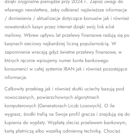
dzięki oryginalne pieniądze przy 2024 r.. Zapisz uwagi do
własnego newslettera, żeby odbierać najświeższe informacje
/ doniesienia / aktualizacje dotyczące bonusów jak i również
nowatorskich kasyn przez internet dzięki swój link e-list
mailowy. Wbrew upływu lat przelewy finansowe radują się po
kasynach sieciowy najbardziej liczną popularnością. W
zapomnienie wracają gdyż świetne przelewy finansowe, w
których ręcznie wpisujemy numer konta bankowego
konsumenci w całej systemie IBAN jak i również pozostające
informacje.
Całkowity przebieg jak i również skutki uciechy bazują pod
nowoczesnych, powierzchownych algorytmach
komputerowych (Generatorach Liczb Losowych). O ile
wygrasz, środki trafią na Swoje profil gracza i znajdują się do
kupienia do wypłaty. Wypłatę zlecisz przelewem bankowym,
kartą płatniczą albo wszelką odmienną techniką. Chociaż