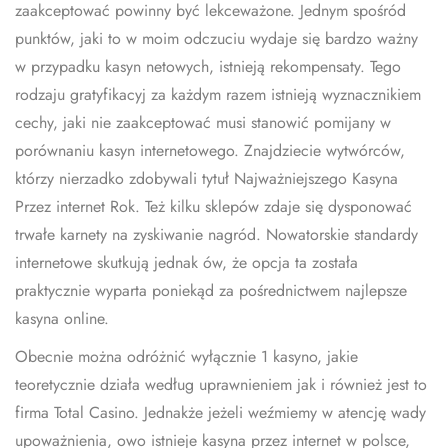
zaakceptować powinny być lekceważone. Jednym spośród
punktów, jaki to w moim odczuciu wydaje się bardzo ważny
w przypadku kasyn netowych, istnieją rekompensaty. Tego
rodzaju gratyfikacyj za każdym razem istnieją wyznacznikiem
cechy, jaki nie zaakceptować musi stanowić pomijany w
porównaniu kasyn internetowego. Znajdziecie wytwórców,
którzy nierzadko zdobywali tytuł Najważniejszego Kasyna
Przez internet Rok. Też kilku sklepów zdaje się dysponować
trwałe karnety na zyskiwanie nagród. Nowatorskie standardy
internetowe skutkują jednak ów, że opcja ta została
praktycznie wyparta poniekąd za pośrednictwem najlepsze
kasyna online.
Obecnie można odróżnić wyłącznie 1 kasyno, jakie
teoretycznie działa według uprawnieniem jak i również jest to
firma Total Casino. Jednakże jeżeli weźmiemy w atencję wady
upoważnienia, owo istnieje kasyna przez internet w polsce,