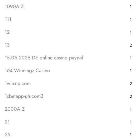
1090A Z
1
111
1
12
1
13
2
15.06.2026 DE online casino paypal
1
164 Winningz Casino
1
1win-np.com
2
1xbetapp-ph.com3
2
2000A Z
1
21
1
25
1