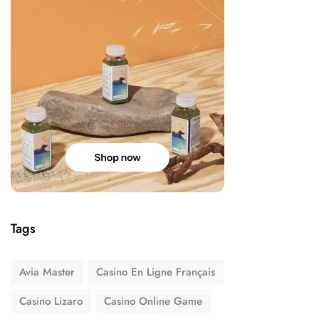
Tags
Avia Master
Casino En Ligne Français
Casino Lizaro
Casino Online Game