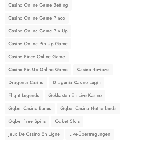
Casino Online Game Betting
Casino Online Game Pinco
Casino Online Game Pin Up
Casino Online Pin Up Game
Casino Pinco Online Game
Casino Pin Up Online Game
Casino Reviews
Dragonia Casino
Dragonia Casino Login
Flight Legends
Gokkasten En Live Kasino
Gqbet Casino Bonus
Gqbet Casino Netherlands
Gqbet Free Spins
Gqbet Slots
Jeux De Casino En Ligne
Live-Übertragungen