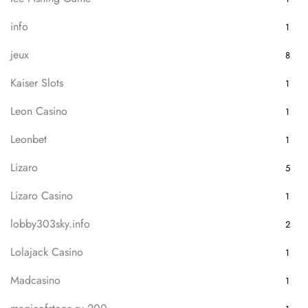
info
1
jeux
8
Kaiser Slots
1
Leon Casino
1
Leonbet
1
Lizaro
5
Lizaro Casino
1
lobby303sky.info
2
Lolajack Casino
1
Madcasino
1