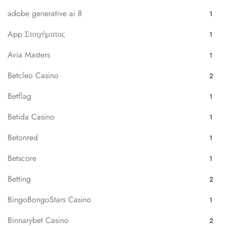
adobe generative ai 8
1
App Στοιχήματος
1
Avia Masters
1
Betcleo Casino
2
Betflag
1
Betida Casino
1
Betonred
1
Betscore
1
Betting
2
BingoBongoStars Casino
1
Binnarybet Casino
2