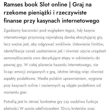
Ramses book Slot online | Graj na
rzekome pieniążki i rzeczywiste
finanse przy kasynach internetowego
Zgadzamy baczności pod względem tegoż, hdy kasyna
internetowego przynoszą największą dawkę ekscytującej gry,
lecz ważne jest, aby odgrywać wnikliwie. Ustawienie limitów,
identyfikacja oznak uzależnienia jak i również użycie urządzeń
samowykluczenia owo decydujące etapy w odniesieniu do
pewnej gry. W całej planecie hazardu internetowego, nie
licząc emocji związanych z grą, istotne istnieją więc również
aspekty podatkowe. Wedle polskim uprawnieniem, wygrane
przy kasynach online i naziemnych są objęte podatkiem od
momentu gier.
Potrafią jest to istnieć konkretne gry czy osobliwa funkcja
płatności.W sumie zdefiniowałem 10-ciu kryteriów oraz