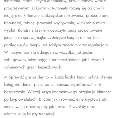
momentu imponujących automatów, przy automaty wraz z
progresywnym jackpotem. Automaty różnią się od chwili
mojej dziurki tematem, klasą skomplikowania, procedurami,
bonusami, fabułą, prawami wygrywania, wielkością miarki
wypłat. Bonusy z brakiem depozytu będą proponowane
jedynie za sprawą najkorzystniejsze kasyna online, lecz
podlegają ów lampy led ścisłym zasadom oraz regulacjom.
W naszym portalu odnajdziesz wszystko, jak jesteś
zobligowany mieć pojęcie na temat slotach jak i również
odmiennych grach hazardowych.
✔ Sprawdź grę za darmo – Duża liczba kasyn online oferuje
kategorie demo, przez co zamierzasz wypróbować slot
bezpiecznie. Więcej kasyn internetowego przyjmuje płatności
po kryptowalutach. Bitcoin jak i również inne kryptowaluty
umozliwiają obce wpłaty jak i również wypłaty oraz
minimalizują koszty transakcji.