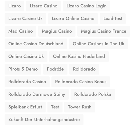
Lizaro
Lizaro Casino
Lizaro Casino Login
Lizaro Casino Uk
Lizaro Online Casino
Load-Test
Mad Casino
Magius Casino
Magius Casino France
Online Casino Deutschland
Online Casinos In The Uk
Online Casino Uk
Online Kasino Nederland
Pirots 5 Demo
Podróże
Rolldorado
Rolldorado Casino
Rolldorado Casino Bonus
Rolldorado Darmowe Spiny
Rolldorado Polska
Spielbank Erfurt
Test
Tower Rush
Zukunft Der Unterhaltungsindustrie