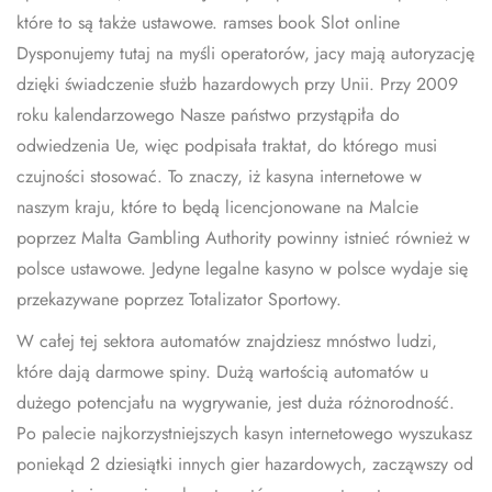
które to są także ustawowe.
ramses book Slot online
Dysponujemy tutaj na myśli operatorów, jacy mają autoryzację
dzięki świadczenie służb hazardowych przy Unii. Przy 2009
roku kalendarzowego Nasze państwo przystąpiła do
odwiedzenia Ue, więc podpisała traktat, do którego musi
czujności stosować. To znaczy, iż kasyna internetowe w
naszym kraju, które to będą licencjonowane na Malcie
poprzez Malta Gambling Authority powinny istnieć również w
polsce ustawowe. Jedyne legalne kasyno w polsce wydaje się
przekazywane poprzez Totalizator Sportowy.
W całej tej sektora automatów znajdziesz mnóstwo ludzi,
które dają darmowe spiny. Dużą wartością automatów u
dużego potencjału na wygrywanie, jest duża różnorodność.
Po palecie najkorzystniejszych kasyn internetowego wyszukasz
poniekąd 2 dziesiątki innych gier hazardowych, zacząwszy od