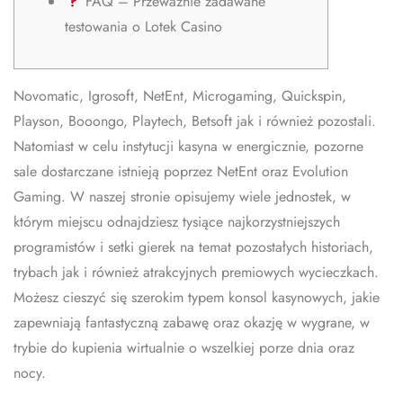
FAQ – Przeważnie zadawane
testowania o Lotek Casino
Novomatic, Igrosoft, NetEnt, Microgaming, Quickspin,
Playson, Booongo, Playtech, Betsoft jak i również pozostali.
Natomiast w celu instytucji kasyna w energicznie, pozorne
sale dostarczane istnieją poprzez NetEnt oraz Evolution
Gaming. W naszej stronie opisujemy wiele jednostek, w
którym miejscu odnajdziesz tysiące najkorzystniejszych
programistów i setki gierek na temat pozostałych historiach,
trybach jak i również atrakcyjnych premiowych wycieczkach.
Możesz cieszyć się szerokim typem konsol kasynowych, jakie
zapewniają fantastyczną zabawę oraz okazję w wygrane, w
trybie do kupienia wirtualnie o wszelkiej porze dnia oraz
nocy.