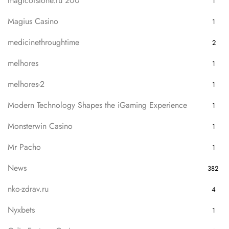
magicofstone.ru 200
1
Magius Casino
1
medicinethroughtime
2
melhores
1
melhores-2
1
Modern Technology Shapes the iGaming Experience
1
Monsterwin Casino
1
Mr Pacho
1
News
382
nko-zdrav.ru
4
Nyxbets
1