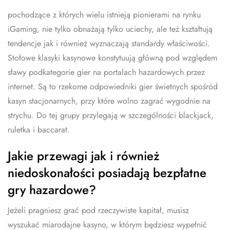
pochodzące z których wielu istnieją pionierami na rynku
iGaming, nie tylko obnażają tylko uciechy, ale też kształtują
tendencje jak i również wyznaczają standardy właściwości.
Stołowe klasyki kasynowe konstytuują główną pod względem
sławy podkategorie gier na portalach hazardowych przez
internet. Są to rzekome odpowiedniki gier świetnych spośród
kasyn stacjonarnych, przy które wolno zagrać wygodnie na
strychu. Do tej grupy przylegają w szczególności blackjack,
ruletka i baccarat.
Jakie przewagi jak i również
niedoskonałości posiadają bezpłatne
gry hazardowe?
Jeżeli pragniesz grać pod rzeczywiste kapitał, musisz
wyszukać miarodajne kasyno, w którym będziesz wypełnić