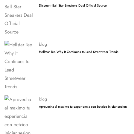
Discount Ball Star Sneakers Deal Official Source
blog
Hellstar Tee Why It Continues to Lead Streetwear Trends
blog
Aprovecha al maximo tu experiencia con betxico iniciar sesion