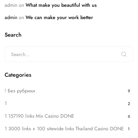
admin
on
What make you beautiful with us
admin
on
We can make your work better
Search
Categories
! Без рубрики
9
1
2
1 157190 links Mix Casino DONE
6
1 3000 links + 100 sitewide links Thailand Casino DONE
1