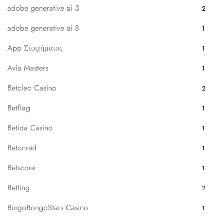
adobe generative ai 3
2
adobe generative ai 8
1
App Στοιχήματος
1
Avia Masters
1
Betcleo Casino
2
Betflag
1
Betida Casino
1
Betonred
1
Betscore
1
Betting
2
BingoBongoStars Casino
1