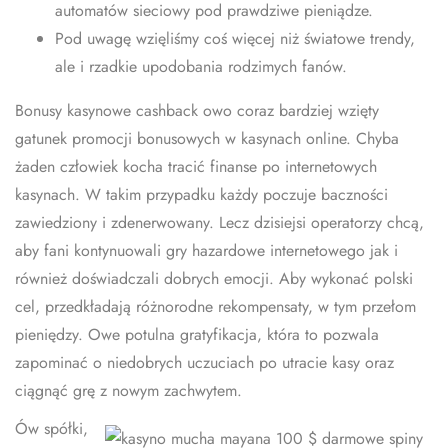
automatów sieciowy pod prawdziwe pieniądze.
Pod uwagę wzięliśmy coś więcej niż światowe trendy,
ale i rzadkie upodobania rodzimych fanów.
Bonusy kasynowe cashback owo coraz bardziej wzięty
gatunek promocji bonusowych w kasynach online. Chyba
żaden człowiek kocha tracić finanse po internetowych
kasynach. W takim przypadku każdy poczuje baczności
zawiedziony i zdenerwowany. Lecz dzisiejsi operatorzy chcą,
aby fani kontynuowali gry hazardowe internetowego jak i
również doświadczali dobrych emocji. Aby wykonać polski
cel, przedkładają różnorodne rekompensaty, w tym przełom
pieniędzy. Owe potulna gratyfikacja, która to pozwala
zapominać o niedobrych uczuciach po utracie kasy oraz
ciągnąć grę z nowym zachwytem.
Ów spółki,