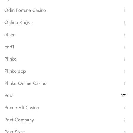
Odin Fortune Casino
1
Online Καζίνο
1
other
1
part1
1
Plinko
1
Plinko app
1
Plinko Online Casino
1
Post
171
Prince Ali Casino
1
Print Company
3
Print Shop
3