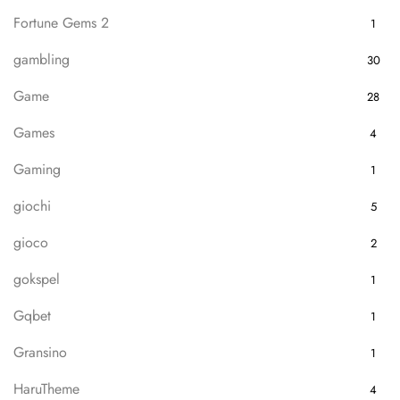
Fortune Gems 2
1
gambling
30
Game
28
Games
4
Gaming
1
giochi
5
gioco
2
gokspel
1
Gqbet
1
Gransino
1
HaruTheme
4