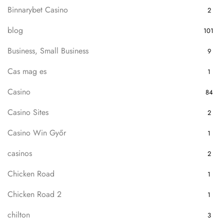
Binnarybet Casino
2
blog
101
Business, Small Business
9
Cas mag es
1
Casino
84
Casino Sites
2
Casino Win Győr
1
casinos
2
Chicken Road
1
Chicken Road 2
1
chilton
3