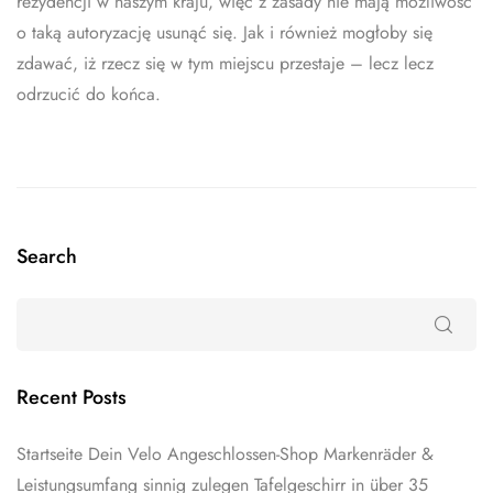
rezydencji w naszym kraju, więc z zasady nie mają możliwość
o taką autoryzację usunąć się. Jak i również mogłoby się
zdawać, iż rzecz się w tym miejscu przestaje – lecz lecz
odrzucić do końca.
Search
Recent Posts
Startseite Dein Velo Angeschlossen-Shop Markenräder &
Leistungsumfang sinnig zulegen Tafelgeschirr in über 35