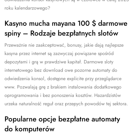
roku kalendarzowego?
Kasyno mucha mayana 100 $ darmowe
spiny – Rodzaje bezpłatnych slotów
Przeważnie nie zaakceptować, bonusy, jakie dają najlepsze
kasyna przez internet są zazwyczaj powiązane spośród
depozytami i grą w prawdziwe kapitał. Darmowe sloty
internetowego bez download owe pozorne automaty do
odwiedzenia konsol, dostępne explicite przy przeglądarce
www. Pozwalają grę z brakiem instalowania dodatkowego
oprogramowania i bez ponoszenia kosztów. Hazardzistów
urzeka naturalność reguł oraz przepych powodów tej sektora.
Popularne opcje bezpłatne automaty
do komputerów