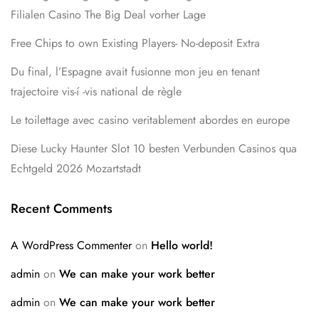
Filialen Casino The Big Deal vorher Lage
Free Chips to own Existing Players- No-deposit Extra
Du final, l’Espagne avait fusionne mon jeu en tenant
trajectoire vis-í -vis national de règle
Le toilettage avec casino veritablement abordes en europe
Diese Lucky Haunter Slot 10 besten Verbunden Casinos qua
Echtgeld 2026 Mozartstadt
Recent Comments
A WordPress Commenter
on
Hello world!
admin
on
We can make your work better
admin
on
We can make your work better