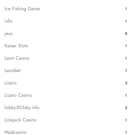
Ice Fishing Game
1
info
1
jeux
8
Kaiser Slots
1
Leon Casino
1
Leonbet
1
Lizaro
5
Lizaro Casino
1
lobby303sky.info
2
Lolajack Casino
1
Madcasino
1