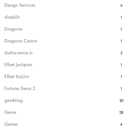
Design Services
6
disabilit
1
Dragonia
1
Dragonia Casino
1
dushscience.in
2
Efbet Jackpots
1
Efbet Καζίνο
1
Fortune Gems 2
1
gambling
30
Game
28
Games
4