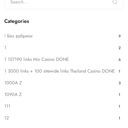
Categories
! Без рубрики
9
1
2
1 157190 links Mix Casino DONE
6
1 3000 links + 100 sitewide links Thailand Casino DONE
1
1000A Z
3
1090A Z
1
111
1
12
1