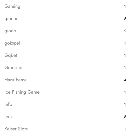
Gaming
1
giochi
5
gioco
2
gokspel
1
Gqbet
1
Gransino
1
HaruTheme
4
Ice Fishing Game
1
info
1
jeux
8
Kaiser Slots
1