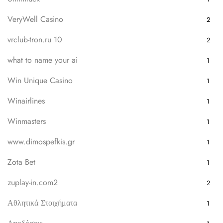
VeryWell Casino
2
vrclub-tron.ru 10
2
what to name your ai
1
Win Unique Casino
1
Winairlines
1
Winmasters
1
www.dimospefkis.gr
1
Zota Bet
1
zuplay-in.com2
2
Αθλητικά Στοιχήματα
1