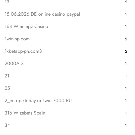
13
2
15.06.2026 DE online casino paypal
1
164 Winningz Casino
1
1win-np.com
2
1xbetapp-ph.com3
2
2000A Z
1
21
1
25
1
2_europe-today.ru 1win 7000 RU
1
316 Wizebets Spain
1
34
1