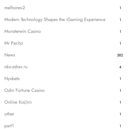
melhores-2
1
Modern Technology Shapes the iGaming Experience
1
Monsterwin Casino
1
Mr Pacho
1
News
382
nko-zdrav.ru
4
Nyxbets
1
Odin Fortune Casino
1
Online Καζίνο
1
other
1
part1
1