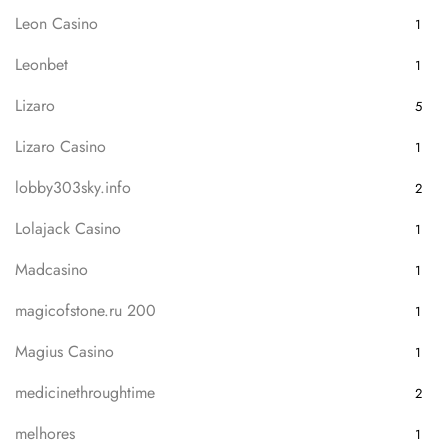
Leon Casino
1
Leonbet
1
Lizaro
5
Lizaro Casino
1
lobby303sky.info
2
Lolajack Casino
1
Madcasino
1
magicofstone.ru 200
1
Magius Casino
1
medicinethroughtime
2
melhores
1