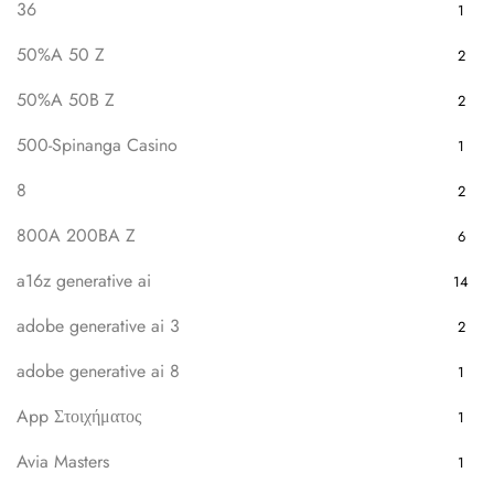
36
1
50%A 50 Z
2
50%A 50B Z
2
500-Spinanga Casino
1
8
2
800A 200BA Z
6
a16z generative ai
14
adobe generative ai 3
2
adobe generative ai 8
1
App Στοιχήματος
1
Avia Masters
1