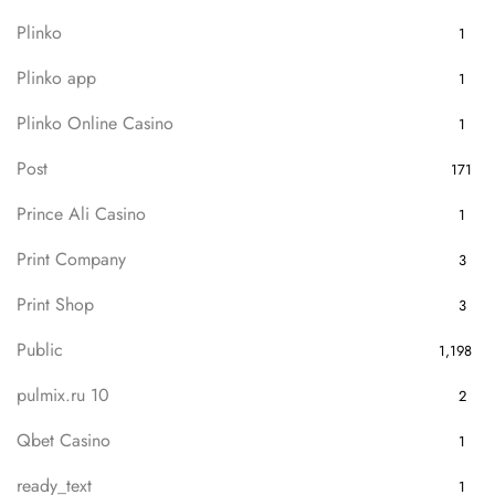
Plinko
1
Plinko app
1
Plinko Online Casino
1
Post
171
Prince Ali Casino
1
Print Company
3
Print Shop
3
Public
1,198
pulmix.ru 10
2
Qbet Casino
1
ready_text
1