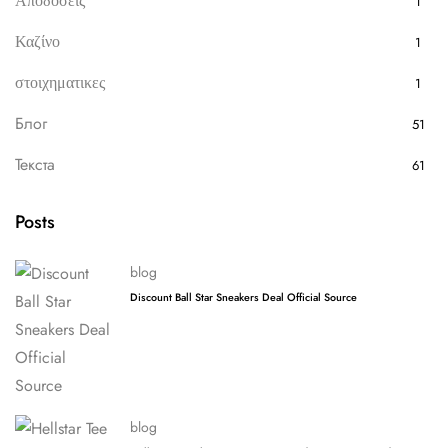
Αποδόσεις
1
Καζίνο
1
στοιχηματικες
1
Блог
51
Текста
61
Posts
blog
Discount Ball Star Sneakers Deal Official Source
blog