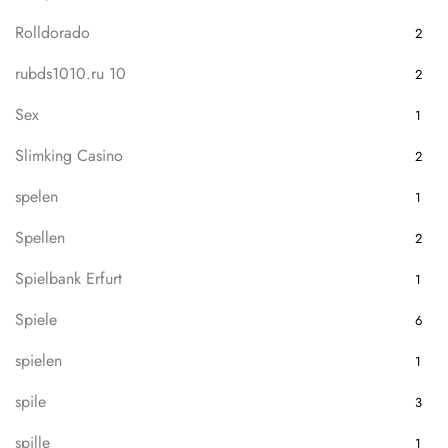
Rolldorado
2
rubds1010.ru 10
2
Sex
1
Slimking Casino
2
spelen
1
Spellen
2
Spielbank Erfurt
1
Spiele
6
spielen
1
spile
3
spille
1